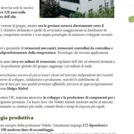
 dove ha sede lo storico
re 120 anni nella
a dell’olio.
re esterne al gruppo, mentre
ora la gestione tornerà direttamente sotto il
. L’obiettivo dichiarato è quello di avvicinarsi maggiormente ai distributori di
vata, competenze tecniche e a un ampio portafoglio di soluzioni sviluppate secondo
ni e geometrie di
termostati meccanici, termostati controllati da centralina e
o indipendentemente dalla temperatura
. Tecnologie che trovano applicazione
gni anno
circa tre milioni di termostati
, regolatori dell’olio ed elementi destinati a
re la produzione globale del gruppo raggiunge i sei milioni di unità.
i avviciniamo ancora di più ai nostri clienti nel mercato indipendente dei ricambi.
terne di sviluppo, validazione e produzione, nonché lo stabilimento di
ono le basi per una qualità premium affidabile, percorsi di approvvigionamento
erma
Holger Kiebel
.
 settore OE, maturata attraverso
lo sviluppo e la produzione di componenti per i
l segmento premium. Un know-how che Wahler intende trasferire anche al mercato
ntando su strutture più snelle, contatti diretti e tempi di risposta più rapidi.
egia produttiva
uore europeo della produzione Wahler. Attualmente impiega
172 dipendenti e
ca 100 moderne linee di assemblaggio.