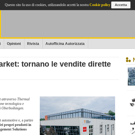
Questo sito fa uso di cookies, utilizzandolo accetti la nostra
Cookie policy
Accetta
i
Opinioni
Rivista
Autofficina Autorizzata
market: tornano le vendite dirette
et attraverso Thermal
ne tecnologica e
di Oberboihingen.
 automotive e, a partire
dei propri prodotti in
gement Solutions