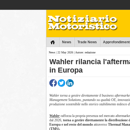
Collins
News
Trade News
Approfondiment
News
| 22 May 2026 | Autore: redazione
​Wahler rilancia l'after
in Europa
Wahler torna a gestire direttamente il business aftermark
Management Solutions, puntando su qualità OE, innovazio
produzione sostenibile nello storico stabilimento tedesco 
Wahler
rafforza la propria presenza nel mercato aftermarket
dal 2026,
torna a gestire direttamente la distribuzione 
Europa e nel resto del mondo
attraverso
Thermal Mana
(TMS).