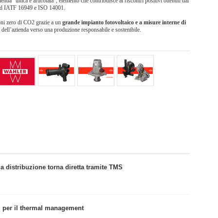
ienda “unica e articolata”, elemento che contribuisce ai riscontri positivi ottenuti dai
dard IATF 16949 e ISO 14001.
ioni zero di CO2 grazie a un
grande impianto fotovoltaico e a misure interne di
 dell’azienda verso una produzione responsabile e sostenibile.
 la distribuzione torna diretta tramite TMS
i per il thermal management