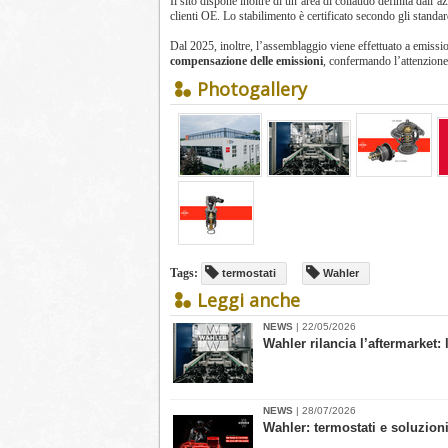
Il sito dispone inoltre di un’area di collaudo definita dall’az
clienti OE. Lo stabilimento è certificato secondo gli stan
Dal 2025, inoltre, l’assemblaggio viene effettuato a emiss
compensazione delle emissioni
, confermando l’attenzione
Photogallery
Tags:
termostati
Wahler
Leggi anche
NEWS
| 22/05/2026
Wahler rilancia l’aftermarket:
NEWS
| 28/07/2026
Wahler: termostati e soluzion