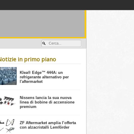
Accedi / registrati
Notizie in primo piano
​Klea® Edge™ 444A: un
refrigerante alternativo per
l'aftermarket
Nissens lancia la sua nuova
linea di bobine di accensione
premium
ZF Aftermarket amplia l’offerta
con alzacristalli Lemförder