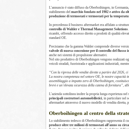
L’annuncio è stato diffuso da Oberboihingen, in Germania,
stabilimento del
marchio fondato nel 1902 e attivo da olt
produzione di termostati e termostati per la temperatur
In precedenza il business aftermarket era affidato a struttu
controllo di Wahler e Thermal Management Solutions
ricambi, offrendo accesso diretto a prodotti di qualità ele
standard OE.
Precisiamo che la gamma Wahler comprende diverse versio
valvole di nuova concezione per il controllo del fluss
anche nei sistemi di propulsione alternativi.
Nel sito produttivo di Oberboihingen vengono realizzati o
veicoli stradali, fuoristrada e applicazioni industriali, ment
“Con la ripresa delle vendite dirette a partire dal 2026, c
La nostra competenza nel settore OE, le nostre capacità in
assemblaggio a impatto zero di Oberboihingen, costituisc
brevi e un’elevata sicurezza della catena di fornitura”,
aff
L’azienda sottolinea inoltre la propria lunga esperienza nel
principali costruttori automobilistici
, in particolare ne
aftermarket attraverso il nuovo modello di vendita diretta, pu
Oberboihingen al centro della strat
Lo stabilimento tedesco di Oberboihingen rappresenta il c
produce oltre tre milioni di termostati all’anno su cir