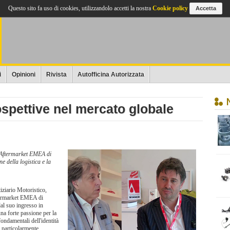
Questo sito fa uso di cookies, utilizzandolo accetti la nostra
Cookie policy
Accetta
i
Opinioni
Rivista
Autofficina Autorizzata
ospettive nel mercato globale
e Aftermarket EMEA di
e della logistica e la
tiziario Motoristico,
termarket EMEA di
dal suo ingresso in
na forte passione per la
fondamentali dell'identità
 particolarmente