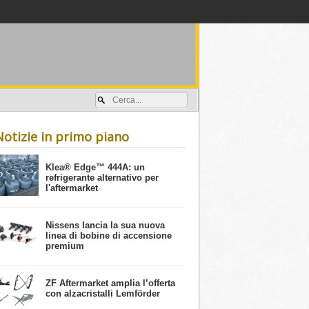
Accedi / registrati
Notizie in primo piano
​Klea® Edge™ 444A: un
refrigerante alternativo per
l'aftermarket
Nissens lancia la sua nuova
linea di bobine di accensione
premium
ZF Aftermarket amplia l’offerta
con alzacristalli Lemförder