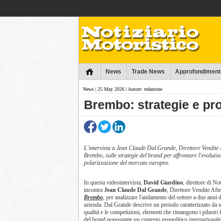
Collins
News
Trade News
Approfondiment
News
| 25 May 2026 | Autore: redazione
​Brembo: strategie e pr
L'intervista a Jean Claude Dal Grande, Direttore Vendit
Brembo, sulle strategie del brand per affrontare l'evoluzion
polarizzazione del mercato europeo.
In questa videointervista,
David Giardino
, direttore di No
incontra
Jean Claude Dal Grande
, Direttore Vendite Af
Brembo
, per analizzare l'andamento del settore a due anni 
azienda. Dal Grande descrive un periodo caratterizzato da u
qualità e le competizioni, elementi che rimangono i pilastri 
del brand nonostante un contesto geopolitico internazionale