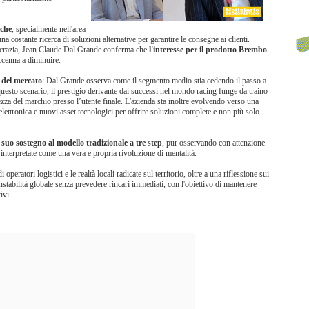
iche
, specialmente nell'area
a costante ricerca di soluzioni alternative per garantire le consegne ai clienti.
rocrazia, Jean Claude Dal Grande conferma che
l'interesse per il prodotto Brembo
ccenna a diminuire.
e del mercato
: Dal Grande osserva come il segmento medio stia cedendo il passo a
questo scenario, il prestigio derivante dai successi nel mondo racing funge da traino
za del marchio presso l’utente finale. L'azienda sta inoltre evolvendo verso una
'elettronica e nuovi asset tecnologici per offrire soluzioni complete e non più solo
suo sostegno al modello tradizionale a tre step
, pur osservando con attenzione
i, interpretate come una vera e propria rivoluzione di mentalità.
peratori logistici e le realtà locali radicate sul territorio, oltre a una riflessione sui
stabilità globale senza prevedere rincari immediati, con l'obiettivo di mantenere
ivi.