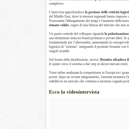
complesso.
L'intervista approfondisce
la gestione delle criticità logist
del Middle East, dove le tensioni regionali hanno imposto un
Nonostante l'allungamento dei tempi e l'aumento della bu
rimane solido
, segno di una fiducia del mercato che non a
Un punto centrale del colloquio riguarda
la polarizzazion
una distinzione netta tra brand premium e private label. In 
fondamentale per l’aftermarket, aumentando la consapevolez
logistica di "sistema", integrando il prodotto frenante con l
singoli ricambi.
Sul fronte della distribuzione, invece,
Brembo ribadisce il 
le spinte verso il sistema a due step in alcuni mercati ester
Viene infine analizzata la competizione in Europa tra i grandi o
prezzi: dopo un recente adeguamento, l'azienda monitora l'in
stabilità in un mercato che continua a mostrare segnali posit
Ecco la videointervista