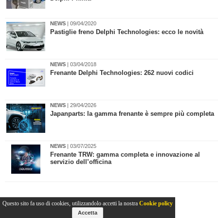
NEWS
| 09/04/2020
Pastiglie freno Delphi Technologies: ecco le novità
NEWS
| 03/04/2018
Frenante Delphi Technologies: 262 nuovi codici
NEWS
| 29/04/2026
​Japanparts: la gamma frenante è sempre più completa
NEWS
| 03/07/2025
Frenante TRW: gamma completa e innovazione al
servizio dell’officina
Questo sito fa uso di cookies, utilizzandolo accetti la nostra
Cookie policy
Accetta
2011-2026© Collins Editore - P.Iva 13142370157