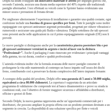
Delphi ha infatti sviluppato
un innovativo materiale d’attrito
per impieghi gravosi che,
secondo l’azienda, assicura una durata media superiore del 40% rispetto alle tradizionali
pastiglie aftermarket. I test effettuati su veicoli come lo Sprinter hanno evidenziato una
minore usura e prestazioni di frenata elevate.
Per migliorare ulteriormente l’esperienza di installazione e garantire una qualità costante, ogni
confezione include una
bustina di grasso specifico per freni.
Tutte le pastiglie sono inoltre
equipaggiate con spessori antirumore argentati preinstallati, progettati per ridurre vibrazioni e
rumorosità e assicurare una guida più fluida e silenziosa. Delphi sottolinea che tali spessori
sono presenti anche nelle applicazioni in cui il primo equipaggiamento originale (OE) non li
prevede.
Le nuove pastiglie si distinguono anche per la
caratteristica piastra posteriore blu e per
gli spessori antirumore verniciati in argento e incisi al laser con la dicitura
“Professional+”.
Anche il packaging è stato rinnovato per evidenziare i principali vantaggi
della gamma, tra cui durata, comfort e qualità professionale.
L’azienda evidenzia inoltre che la formula avanzata delle nuove pastiglie consente di
prolungarne la vita utile mantenendo al contempo un basso impatto sull’usura dei dischi
freno, contribuendo così a preservare la durata complessiva dell’intero impianto frenante.
A sostegno della qualità del prodotto, Delphi offre
una garanzia di 5 anni o 50.000 miglia,
equivalenti a circa 80.000 chilometri.
La copertura è supportata da un articolato
programma di validazione che comprende test al banco dinamometrico e prove su strada in
condizioni reali, con l’obiettivo di fornire maggiore sicurezza e affidabilità a distributori,
officine e gestori di flotte.
Secondo Delphi, la nuova gamma rappresenta anche un’opportunità commerciale per i
distributori, che possono ampliare la propria offerta con un prodotto premium destinato a un
segmento in crescita. La disponibilità di una soluzione specifica per flotte e veicoli