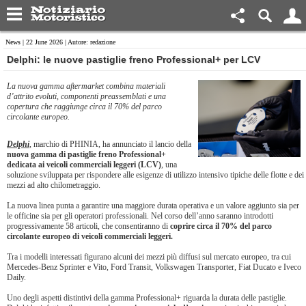
News
| 22 June 2026 | Autore: redazione
​Delphi: le nuove pastiglie freno Professional+ per LCV
La nuova gamma aftermarket combina materiali
d’attrito evoluti, componenti preassemblati e una
copertura che raggiunge circa il 70% del parco
circolante europeo.
Delphi
, marchio di PHINIA, ha annunciato il lancio della
nuova gamma di pastiglie freno Professional+
dedicata ai veicoli commerciali leggeri (LCV)
, una
soluzione sviluppata per rispondere alle esigenze di utilizzo intensivo tipiche delle flotte e dei
mezzi ad alto chilometraggio.
La nuova linea punta a garantire una maggiore durata operativa e un valore aggiunto sia per
le officine sia per gli operatori professionali. Nel corso dell’anno saranno introdotti
progressivamente 58 articoli, che consentiranno di
coprire circa il 70% del parco
circolante europeo di veicoli commerciali leggeri.
Tra i modelli interessati figurano alcuni dei mezzi più diffusi sul mercato europeo, tra cui
Mercedes-Benz Sprinter e Vito, Ford Transit, Volkswagen Transporter, Fiat Ducato e Iveco
Daily.
Uno degli aspetti distintivi della gamma Professional+ riguarda la durata delle pastiglie.