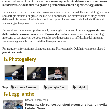
commerciali consente inoltre di accedere a
nuove opportunità di business e di rafforzare
la fidelizzazione della clientela grazie a prestazioni costanti e specifiche aggiornate.
Benefici anche per le officine, che possono contare su tempi di installazione ridotti grazie agli
spessori già montati e al grasso incluso nella confezione. Le caratteristiche di lunga durata
delle pastiglie possono inoltre favorire lo sviluppo di nuovi servizi dedicati alle flotte e ai
veicoli soggetti a percorrenze elevate.
Per conducenti e operatori professionali, i vantaggi si traducono in una
maggiore durata
delle pastiglie senza incremento dell’usura dei dischi
, con conseguente riduzione degli
interventi di sostituzione, dei costi complessivi di gestione e un’affidabilità dell’impianto
frenante adeguata alle condizioni di utilizzo più gravose.
Per maggiori informazioni sulla nuova gamma Professional+, Delphi invita a consultare
il
proprio sito web.
Photogallery
Tags:
sistema frenante
pastiglie freni
delphi
Leggi anche
NEWS
| 23/10/2024
Frenante, sterzo, sospensioni e sensoristica: le novità
Delphi Phinia