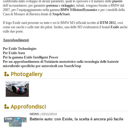
soddisfatta dallo sviluppo di alcuni parametri, quali lo spessore e il numero delle
piastre
dell’accumulatore, per garantire
potenza
e
ciclaggio
), infatti, vengono fornite a BMW dal
2007, per l’equipaggiamento nella gamma
BMW EfficientDynamics
e per i modelli della
Casa di Monaco di Baviera dotati di
Stop&Start
.
Il logo Exide sarà presente su tutte e sei le BMW M3 ufficiali iscritte al
DTM 2012
, così
come sui caschi e sulle tute dei piloti. Inoltre, una delle M3 evidenzierà il brand
Exide
anche
sulle due porte.
Approfondimenti
Per
Exide Technologies
Per
Exide Auto
Per la
gamma Exide Intelligent Power
Per
un approfondimento di Notiziario motoristico sulla tecnologia delle batterie
microibride specifiche per autoveicoli con Start&Stop
Photogallery
Approfondisci
NEWS
| 03/11/2014
Batterie auto: con Exide, la scelta è ancora più facile