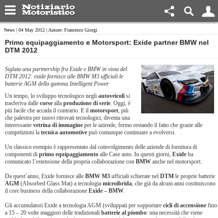
News
| 04 May 2012 | Autore: Francesco Giorgi
Primo equipaggiamento e Motorsport: Exide partner BMW nel
DTM 2012
Siglata una partnership fra Exide e BMW in vista del
DTM 2012: exide fornisce alle BMW M3 ufficiali le
batterie AGM della gamma Intelligent Power
Un tempo, lo sviluppo tecnologico negli
autoveicoli
si
trasferiva dalle
corse
alla
produzione di serie
. Oggi, è
più facile che accada il contrario. E il
motorsport
, più
che palestra per nuovi ritrovati tecnologici, diventa una
interessante
vetrina di immagine
per le aziende, fermo restando il fatto che grazie alle
competizioni la
tecnica automotive
può comunque continuare a evolversi.
Un classico esempio è rappresentato dal coinvolgimento delle aziende di fornitura di
componenti di
primo equipaggiamento
alle Case auto. In questi giorni,
Exide
ha
comunicato l’estensione della propria collaborazione con
BMW
anche nel motorsport.
Da quest’anno, Exide fornisce alle
BMW M3
ufficiali schierate nel
DTM
le proprie batterie
AGM
(Absorbed Glass Mat) a tecnologia
microibrida
, che già da alcuni anni costituiscono
il core business della collaborazione
Exide – BMW
.
Gli accumulatori Exide a tecnologia AGM (sviluppati per sopportare
cicli di accensione
fino
a 15 – 20 volte maggiori delle tradizionali
batterie al piombo
: una necessità che viene