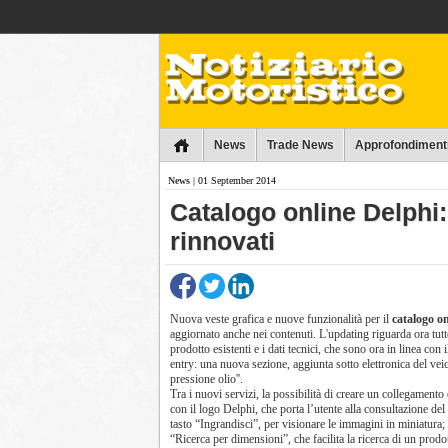
Collins
News
Trade News
Approfondiment
News
| 01 September 2014
Catalogo online Delphi: 
rinnovati
Nuova veste grafica e nuove funzionalità per il
catalogo on
aggiornato anche nei contenuti. L'updating riguarda ora tutte
prodotto esistenti e i dati tecnici, che sono ora in linea c
entry: una nuova sezione, aggiunta sotto elettronica del veico
pressione olio''.
Tra i nuovi servizi, la possibilità di creare un collegamento
con il logo Delphi, che porta l’utente alla consultazione del
tasto “Ingrandisci”, per visionare le immagini in miniatura;
“Ricerca per dimensioni”, che facilita la ricerca di un prodo