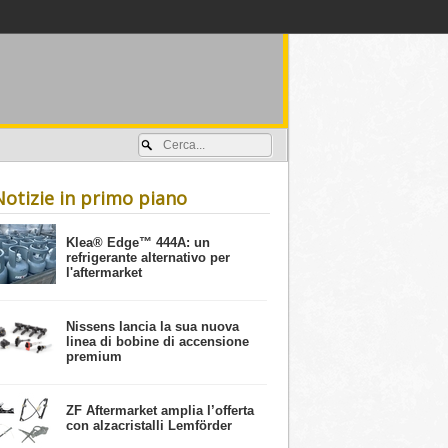
Accedi / registrati
Notizie in primo piano
​Klea® Edge™ 444A: un
refrigerante alternativo per
l'aftermarket
Nissens lancia la sua nuova
linea di bobine di accensione
premium
ZF Aftermarket amplia l’offerta
con alzacristalli Lemförder