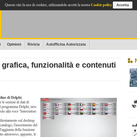
Questo sito fa uso di cookies, utilizzandolo accetti la nostra
Cookie policy
Accetta
i
Opinioni
Rivista
Autofficina Autorizzata
grafica, funzionalità e contenuti
line di Delphi
,
 le sezioni di dati di
on il programma Delphi; new
lo alla voce ''Interruttori
 direttamente sul desktop
 catalogo; l'inserimento del
 l'aggiunta della funzione
tto attraverso, appunto, le