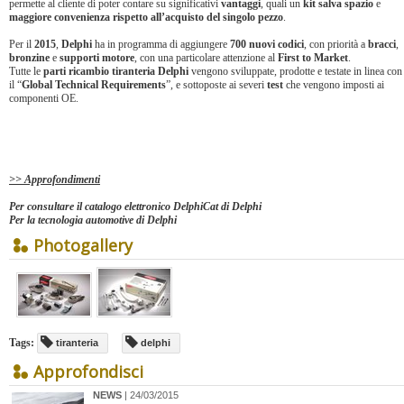
permette al cliente di poter contare su significativi
vantaggi
, quali un
kit salva spazio
e
maggiore convenienza rispetto all’acquisto del singolo pezzo
.
Per il
2015
,
Delphi
ha in programma di aggiungere
700 nuovi codici
, con priorità a
bracci
,
bronzine
e
supporti motore
, con una particolare attenzione al
First to Market
.
Tutte le
parti ricambio tiranteria Delphi
vengono sviluppate, prodotte e testate in linea con
il “
Global Technical Requirements
”, e sottoposte ai severi
test
che vengono imposti ai
componenti OE.
>> Approfondimenti
Per consultare il catalogo elettronico DelphiCat di Delphi
Per la tecnologia automotive di Delphi
Photogallery
Tags:
tiranteria
delphi
Approfondisci
NEWS
| 24/03/2015