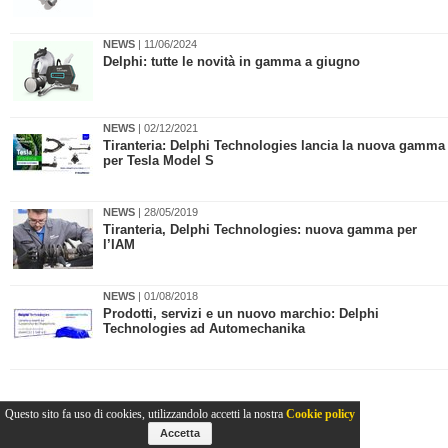
NEWS
| 11/06/2024
​Delphi: tutte le novità in gamma a giugno
NEWS
| 02/12/2021
​Tiranteria: Delphi Technologies lancia la nuova gamma
per Tesla Model S
NEWS
| 28/05/2019
​Tiranteria, Delphi Technologies: nuova gamma per
l’IAM
NEWS
| 01/08/2018
Prodotti, servizi e un nuovo marchio: Delphi
Technologies ad Automechanika
Questo sito fa uso di cookies, utilizzandolo accetti la nostra
Cookie policy
Accetta
2011-2026© Collins Editore - P.Iva 13142370157