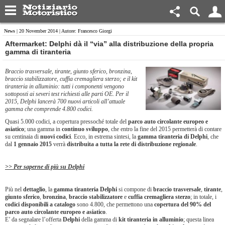
News
| 20 November 2014 | Autore: Francesco Giorgi
Aftermarket: Delphi dà il “via” alla distribuzione della propria
gamma di tiranteria
Braccio trasversale, tirante, giunto sferico, bronzina,
braccio stabilizzatore, cuffia cremagliera sterzo; e il kit
tiranteria in alluminio: tutti i componenti vengono
sottoposti ai severi test richiesti alle parti OE. Per il
2015, Delphi lancerà 700 nuovi articoli all’attuale
gamma che comprende 4.800 codici.
Quasi 5.000 codici, a copertura pressoché totale del
parco auto circolante europeo e
asiatico
; una gamma in
continuo sviluppo
, che entro la fine del 2015 permetterà di contare
su centinaia di
nuovi codici
. Ecco, in estrema sintesi, la
gamma tiranteria di
Delphi
, che
dal
1 gennaio 2015
verrà
distribuita a tutta la rete di distribuzione regionale
.
>> Per saperne di più su Delphi
Più nel
dettaglio
, la
gamma tiranteria Delphi
si compone di
braccio trasversale
,
tirante
,
giunto sferico
,
bronzina
,
braccio stabilizzatore
e
cuffia cremagliera sterzo
; in totale, i
codici disponibili a catalogo
sono 4.800, che permettono una
copertura del 90% del
parco auto circolante europeo e asiatico
.
E’ da segnalare l’offerta
Delphi
della gamma di
kit tiranteria in alluminio
; questa linea