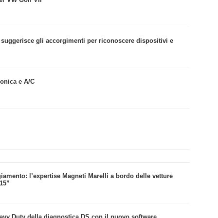
 suggerisce gli accorgimenti per riconoscere dispositivi e
ronica e A/C
amento: l’expertise Magneti Marelli a bordo delle vetture
015”
avy Duty della diagnostica DS con il nuovo software