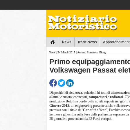
Collins
News
Trade News
Approfondiment
News
| 24 March 2015 | Autore: Francesco Giorgi
Primo equipaggiamento:
Volkswagen Passat elet
Dispositivi di
sicurezza
, soluzioni hi-tech di
alimentazion
allarmi; e ancora: connettori,
compressori
e
radiatori
. C’è
produzione
Delphi
a bordo delle novità esposte nei giorni 
Ginevra 2015
: un
engineering
presente anche sulla
nuova
premiata con il titolo di “
Car of the Year
”, l’ambito ricon
kermesse ginevrina sulla base delle preferenze espresse da
58 giornalisti provenienti da 22 Paesi europei.