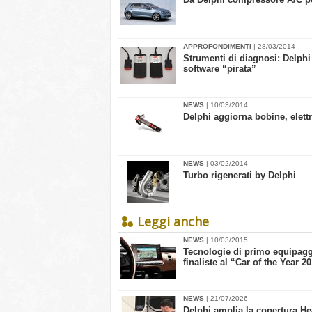
APPROFONDIMENTI
| 28/03/2014
Strumenti di diagnosi: Delphi
software “pirata”
NEWS
| 10/03/2014
Delphi aggiorna bobine, elett
NEWS
| 03/02/2014
Turbo rigenerati by Delphi
Leggi anche
NEWS
| 10/03/2015
Tecnologie di primo equipaggi
finaliste al “Car of the Year 2
NEWS
| 21/07/2026
Delphi amplia la copertura He