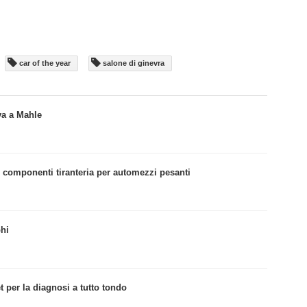
car of the year
salone di ginevra
va a Mahle
i componenti tiranteria per automezzi pesanti
phi
t per la diagnosi a tutto tondo