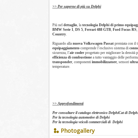
>> Per saperne di più su Delphi
Più nel
dettaglio
, la
tecnologia Delphi di primo equipa
BMW Serie 1
,
DS 5
,
Ferrari 488 GTB
,
Ford Focus RS
Country
.
Riguardo alla
nuova Volkswagen Passat
premiata con il t
equipaggiamento
comprende l’esclusivo sistema di
conne
sicurezza, l’
air cooler
progettato per migliorare la densità
efficienza di combustione
a tutto vantaggio delle perform
transponder
, componenti
immobilizzatore
, sensori
ultra
temperature.
>> Approfondimenti
Per consultare il catalogo elettronico DelphiCat di Delph
Per la tecnologia automotive di Delphi
Per la tecnologia veicoli commerciali di Delphi
Photogallery