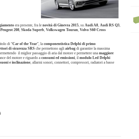
ggiamento
era presente, fra le
novità di Ginevra 2015
, su
Audi A8
,
Audi RS Q3
,
,
Peugeot 208
,
Skoda Superb
,
Volkswagen Touran
,
Volvo S60 Cross
itolo di “
Car of the Year
”, la
componentistica Delphi
di primo
ttori di sicurezza SRS
che permettono agli
airbag
di garantire la massima
 permettendo il miglior passaggio di aria dal motore e permettere una
maggiore
ance del motore e riguardo a
consumi ed emissioni
, il
modulo Led Delphi
suoni e inclinazione
, allarmi sonori, connettori, compressori, radiatori a basse
i