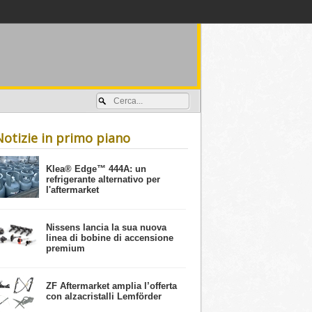
Accedi / registrati
Notizie in primo piano
​Klea® Edge™ 444A: un
refrigerante alternativo per
l'aftermarket
Nissens lancia la sua nuova
linea di bobine di accensione
premium
ZF Aftermarket amplia l’offerta
con alzacristalli Lemförder