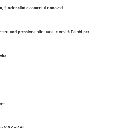
a, funzionalità e contenuti rinnovati
nterruttori pressione olio: tutte le novità Delphi per
vita
anti
er VW Golf VII