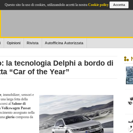
Questo sito fa uso di cookies, utilizzandolo accetti la nostra
Cookie policy
Accetta
i
Opinioni
Rivista
Autofficina Autorizzata
 la tecnologia Delphi a bordo di
ta “Car of the Year”
e
, immobilizer, sensori e
 una larga fetta della
scorsi al
Salone di
 Volkswagen Passat
oscimento assegnato nella
 una
giuria
composta da