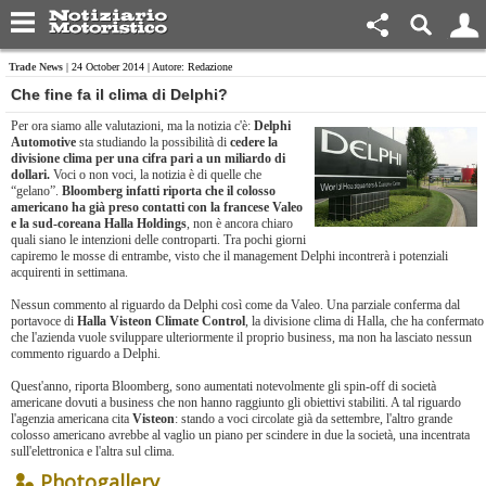
Trade News
| 24 October 2014 | Autore: Redazione
Che fine fa il clima di Delphi?
Per ora siamo alle valutazioni, ma la notizia c'è:
Delphi
Automotive
sta studiando la possibilità di
cedere la
divisione clima per una cifra pari a un miliardo di
dollari.
Voci o non voci, la notizia è di quelle che
“gelano”.
Bloomberg
infatti riporta che il colosso
americano ha già preso contatti con la francese Valeo
e la sud-coreana Halla Holdings
, non è ancora chiaro
quali siano le intenzioni delle controparti. Tra pochi giorni
capiremo le mosse di entrambe, visto che il management Delphi incontrerà i potenziali
acquirenti in settimana.
Nessun commento al riguardo da Delphi così come da Valeo. Una parziale conferma dal
portavoce di
Halla Visteon Climate Control
, la divisione clima di Halla, che ha confermato
che l'azienda vuole sviluppare ulteriormente il proprio business, ma non ha lasciato nessun
commento riguardo a Delphi.
Quest'anno, riporta Bloomberg, sono aumentati notevolmente gli spin-off di società
americane dovuti a business che non hanno raggiunto gli obiettivi stabiliti. A tal riguardo
l'agenzia americana cita
Visteon
: stando a voci circolate già da settembre, l'altro grande
colosso americano avrebbe al vaglio un piano per scindere in due la società, una incentrata
sull'elettronica e l'altra sul clima.
Photogallery