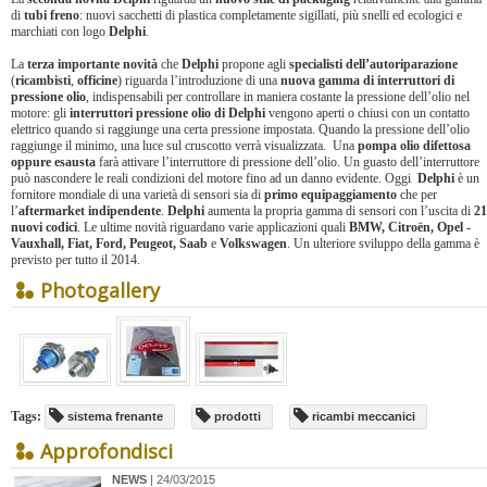
di
tubi freno
: nuovi sacchetti di plastica completamente sigillati, più snelli ed ecologici e
marchiati con logo
Delphi
.
La
terza importante novità
che
Delphi
propone agli
specialisti dell’autoriparazione
(
ricambisti
,
officine
) riguarda l’introduzione di una
nuova gamma di interruttori di
pressione olio
, indispensabili per controllare in maniera costante la pressione dell’olio nel
motore: gli
interruttori pressione olio di Delphi
vengono aperti o chiusi con un contatto
elettrico quando si raggiunge una certa pressione impostata. Quando la pressione dell’olio
raggiunge il minimo, una luce sul cruscotto verrà visualizzata. Una
pompa olio difettosa
oppure esausta
farà attivare l’interruttore di pressione dell’olio. Un guasto dell’interruttore
può nascondere le reali condizioni del motore fino ad un danno evidente. Oggi
Delphi
è un
fornitore mondiale di una varietà di sensori sia di
primo equipaggiamento
che per
l’
aftermarket indipendente
.
Delphi
aumenta la propria gamma di sensori con l’uscita di
21
nuovi codici
. Le ultime novità riguardano varie applicazioni quali
BMW, Citroën, Opel -
Vauxhall, Fiat, Ford, Peugeot, Saab
e
Volkswagen
. Un ulteriore sviluppo della gamma è
previsto per tutto il 2014.
Photogallery
Tags:
sistema frenante
prodotti
ricambi meccanici
Approfondisci
NEWS
| 24/03/2015