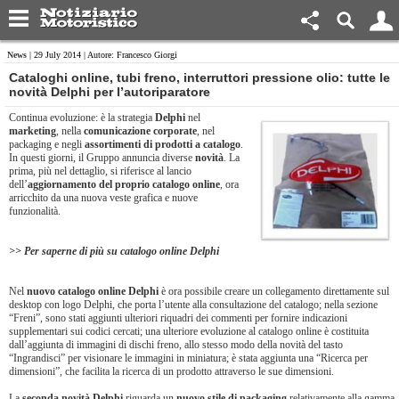
News
| 29 July 2014 | Autore: Francesco Giorgi
Cataloghi online, tubi freno, interruttori pressione olio: tutte le
novità Delphi per l’autoriparatore
Continua evoluzione: è la strategia
Delphi
nel
marketing
, nella
comunicazione corporate
, nel
packaging e negli
assortimenti di prodotti a catalogo
.
In questi giorni, il Gruppo annuncia diverse
novità
. La
prima, più nel dettaglio, si riferisce al lancio
dell’
aggiornamento del proprio
catalogo online
, ora
arricchito da una nuova veste grafica e nuove
funzionalità.
>> Per saperne di più su catalogo online Delphi
Nel
nuovo catalogo online Delphi
è ora possibile creare un collegamento direttamente sul
desktop con logo Delphi, che porta l’utente alla consultazione del catalogo; nella sezione
“Freni”, sono stati aggiunti ulteriori riquadri dei commenti per fornire indicazioni
supplementari sui codici cercati; una ulteriore evoluzione al catalogo online è costituita
dall’aggiunta di immagini di dischi freno, allo stesso modo della novità del tasto
“Ingrandisci” per visionare le immagini in miniatura; è stata aggiunta una “Ricerca per
dimensioni”, che facilita la ricerca di un prodotto attraverso le sue dimensioni.
La
seconda novità Delphi
riguarda un
nuovo stile di packaging
relativamente alla gamma