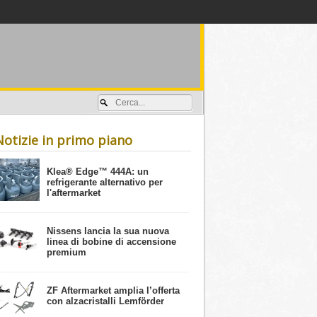
Accedi / registrati
Notizie in primo piano
​Klea® Edge™ 444A: un
refrigerante alternativo per
l'aftermarket
Nissens lancia la sua nuova
linea di bobine di accensione
premium
ZF Aftermarket amplia l’offerta
con alzacristalli Lemförder