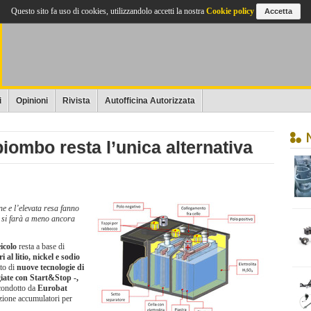
Questo sito fa uso di cookies, utilizzandolo accetti la nostra
Cookie policy
Accetta
i
Opinioni
Rivista
Autofficina Autorizzata
piombo resta l’unica alternativa
ne e l’elevata resa fanno
 si farà a meno ancora
icolo
resta a base di
 al litio, nickel e sodio
ato di
nuove tecnologie di
giate con Start&Stop -,
ondotto da
Eurobat
zione accumulatori per