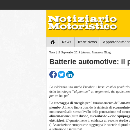
Collins
News
Trade News
Approfondiment
News
| 16 September 2014 | Autore: Francesco Giorgi
Batterie automotive: il 
Lo evidenzia uno studio Eurobat: i bassi costi di produzio
della tecnologia “al piombo” un argomento del quale non
per un bel po’
Lo
stoccaggio di energia
per il funzionamento dell’
autove
piombo
. Almeno fino a quando la richiesta di
accumulatori
non crescerà allo stesso livello della penetrazione sul merc
alimentazione
(
auto ibride, microibride – cioè equipag
elettriche
). E’ quanto mette in evidenza un recente
studio
c
(l’Associazione europea che raggruppa le aziende di produ
autotrazione e industria).