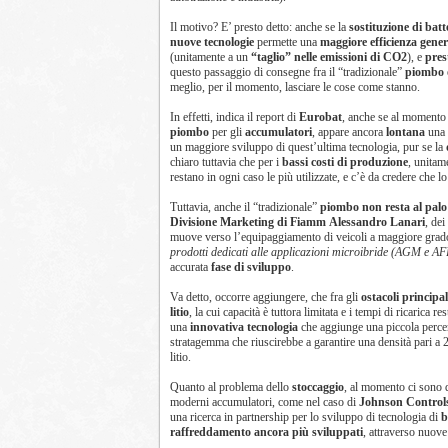
Il motivo? E’ presto detto: anche se la
sostituzione di bat
nuove tecnologie
permette una
maggiore efficienza gener
(unitamente a un
“taglio” nelle emissioni di CO2
), e
pres
questo passaggio di consegne fra il “tradizionale”
piombo
meglio, per il momento, lasciare le cose come stanno.
In effetti, indica il report di
Eurobat
, anche se al momento
piombo
per gli
accumulatori
, appare ancora
lontana
una 
un maggiore sviluppo di quest’ultima tecnologia, pur se la
chiaro tuttavia che per i
bassi costi di produzione
, unitam
restano in ogni caso le più utilizzate, e c’è da credere che 
Tuttavia, anche il “tradizionale”
piombo non resta al palo
Divisione Marketing di Fiamm
Alessandro Lanari
, dei
muove verso l’equipaggiamento di veicoli a maggiore grado 
prodotti dedicati alle applicazioni microibride (AGM e AF
accurata
fase di sviluppo
.
Va detto, occorre aggiungere, che fra gli
ostacoli principal
litio
, la cui capacità è tuttora limitata e i tempi di ricarica 
una
innovativa tecnologia
che aggiunge una piccola perce
stratagemma che riuscirebbe a garantire una densità pari a 2
litio.
Quanto al problema dello
stoccaggio
, al momento ci sono di
moderni accumulatori, come nel caso di
Johnson Control
una ricerca in partnership per lo sviluppo di tecnologia di
b
raffreddamento ancora più sviluppati
, attraverso nuove 