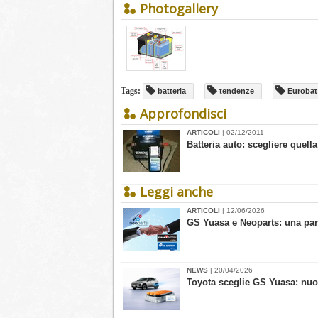
Photogallery
Tags:
batteria
tendenze
Eurobat
Approfondisci
ARTICOLI
| 02/12/2011
Batteria auto: scegliere quella
Leggi anche
ARTICOLI
| 12/06/2026
GS Yuasa e Neoparts: una par
NEWS
| 20/04/2026
​Toyota sceglie GS Yuasa: nuo