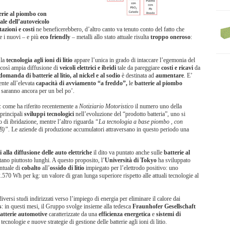
terie al piombo con
ale dell’autoveicolo
tazioni e costi
ne beneficerebbero, d’altro canto va tenuto conto del fatto che
e i nuovi – e più
eco friendly
– metalli allo stato attuale risulta
troppo oneroso
:
 la
tecnologia agli ioni di litio
appare l’unica in grado di intaccare l’egemonia del
così ampia diffusione di
veicoli elettrici e ibridi
tale da pareggiare
costi e ricavi
da
domanda di
batterie al litio, al nickel e al sodio
è destinata ad
aumentare
. E’
ente all’elevata
capacità di avviamento “a freddo”,
le
batterie al piombo
lo saranno ancora per un bel po’.
: come ha riferito recentemente a
Notiziario Motoristico
il numero uno della
 principali
sviluppi tecnologici
nell’evoluzione del “prodotto batteria”, uno si
di ibridazione, mentre l’altro riguarda
“La tecnologia a base piombo , con
B)”.
Le aziende di produzione accumulatori attraversano in questo periodo una
i alla diffusione delle auto elettriche
il dito va puntato anche sulle
batterie al
restano piuttosto lunghi. A questo proposito, l’
Università di Tokyo
ha sviluppato
ntuale di
cobalto
all’
ossido di litio
impiegato per l’elettrodo positivo: uno
.570 Wh per kg: un valore di gran lunga superiore rispetto alle attuali tecnologie al
versi studi indirizzati verso l’impiego di energia per eliminare il calore dai
s
: in questi mesi, il Gruppo svolge insieme alla tedesca
Fraunhofer Gesellschaft
atterie automotive
caratterizzate da una
efficienza energetica
e
sistemi di
tecnologie e nuove strategie di gestione delle batterie agli ioni di litio.