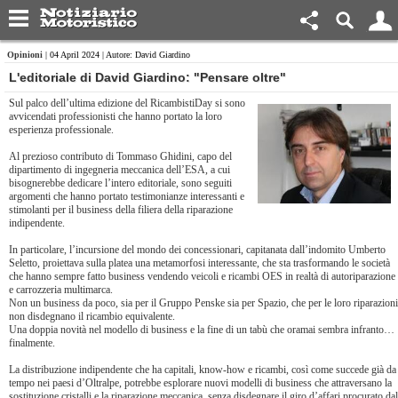
Opinioni
| 04 April 2024 | Autore: David Giardino
L'editoriale di David Giardino: "Pensare oltre"
Sul palco dell’ultima edizione del RicambistiDay si sono
avvicendati professionisti che hanno portato la loro
esperienza professionale.
Al prezioso contributo di Tommaso Ghidini, capo del
dipartimento di ingegneria meccanica dell’ESA, a cui
bisognerebbe dedicare l’intero editoriale, sono seguiti
argomenti che hanno portato testimonianze interessanti e
stimolanti per il business della filiera della riparazione
indipendente.
In particolare, l’incursione del mondo dei concessionari, capitanata dall’indomito Umberto
Seletto, proiettava sulla platea una metamorfosi interessante, che sta trasformando le società
che hanno sempre fatto business vendendo veicoli e ricambi OES in realtà di autoriparazione
e carrozzeria multimarca.
Non un business da poco, sia per il Gruppo Penske sia per Spazio, che per le loro riparazioni
non disdegnano il ricambio equivalente.
Una doppia novità nel modello di business e la fine di un tabù che oramai sembra infranto…
finalmente.
La distribuzione indipendente che ha capitali, know-how e ricambi, così come succede già da
tempo nei paesi d’Oltralpe, potrebbe esplorare nuovi modelli di business che attraversano la
sostituzione cristalli e la riparazione meccanica, senza disdegnare il giro d’affari procurato dal