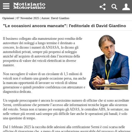
Opinioni
| 07 November 2025 | Autore: David Giardino
"Le occasioni ancora mancate": l'editoriale di David Giardino
Il business collegato alla manutenzione post-vendita delle
autovetture dei noleggi a lungo termine è destinato a
crescere, lo dicono i numeri di ANIASA, lo dicono gli
automobilisti privati, sempre più propensi al noleggio
anziché all’acquisto di autoveicoli data l’incertezza della
prospettiva di valore dei veicoli elettrificati in diverse
maniere.
Non raccogliere il valore di un circolante di 1,5 milioni di
veicoli non è soltanto una grande occasione persa, ma anche
la mancata opportunità di lavorare su veicoli di ultima
generazione e quindi prendere confidenza con attrezzature e
diagnostica dedicata.
Un segnale preoccupante è ancora lo scarsissimo numero di officine che si sono accreditate
Sermi, certificazione che permette l’accesso alle informazioni tecniche legate alla sicurezza
del veicolo. Senza non si tarano per esempio gli ADAS, le centraline ABS, le serrature; ma
nelle vetture più recenti sarà sempre più difficile fare anche le operazioni più banali; è solo
una questione di tempo.
Dal 1 febbraio 2025 la raccolta delle adesioni alla certificazione Sermi è così scarsa nelle
officine di riparazione che, a meno di una accelerazione auspicabile del processo di adesione,