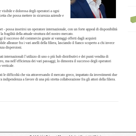
 visibile e dolorosa degli operatori a ogni
 ricetta che possa mettere in sicurezza aziende e
t - possa inserirsi un operatore internazionale, con un forte appeal di disponibilità
la fragilità della attuale struttura del nostro mercato.
ggi il successo del commercio grazie ai vantaggi offerti dagli acquisti
ide alleanze fra i vari anelli della filiera, lasciando il fianco scoperto a chi invece
enza dispersioni.
ati internazionali l’utilizzo di uno o più hub distributivi e dei punti vendita di
ro, ma nell’efficienza dei vari passaggi; lo dimostra il successo degli operatori
 verticale.
i le difficoltà che sta attraversando il mercato greco, impattato da investimenti due
 indipendenza a favore di una più stretta collaborazione fra gli attori della filiera.