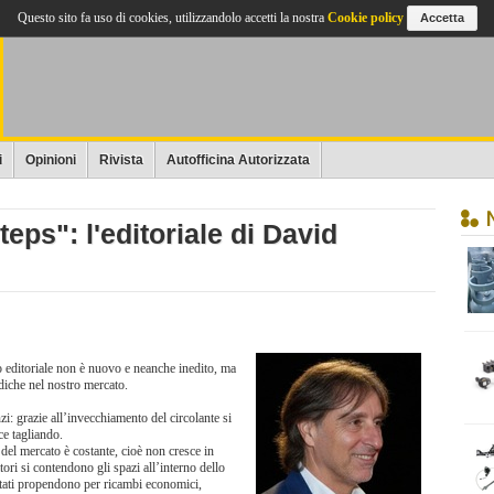
Questo sito fa uso di cookies, utilizzandolo accetti la nostra
Cookie policy
Accetta
i
Opinioni
Rivista
Autofficina Autorizzata
eps": l'editoriale di David
 editoriale non è nuovo e neanche inedito, ma
odiche nel nostro mercato.
zi: grazie all’invecchiamento del circolante si
ce tagliando.
el mercato è costante, cioè non cresce in
ori si contendono gli spazi all’interno dello
datati propendono per ricambi economici,