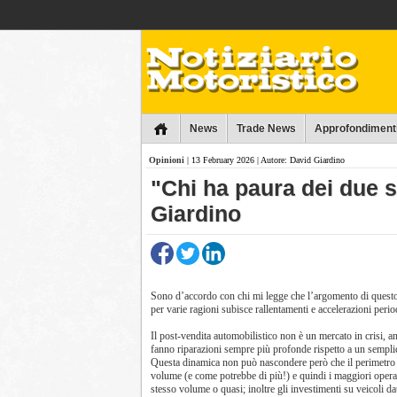
Collins
News
Trade News
Approfondiment
Opinioni
| 13 February 2026 | Autore: David Giardino
"Chi ha paura dei due st
Giardino
Sono d’accordo con chi mi legge che l’argomento di questo
per varie ragioni subisce rallentamenti e accelerazioni peri
Il post-vendita automobilistico non è un mercato in crisi, an
fanno riparazioni sempre più profonde rispetto a un sempli
Questa dinamica non può nascondere però che il perimetro d
volume (e come potrebbe di più!) e quindi i maggiori operat
stesso volume o quasi; inoltre gli investimenti su veicoli 