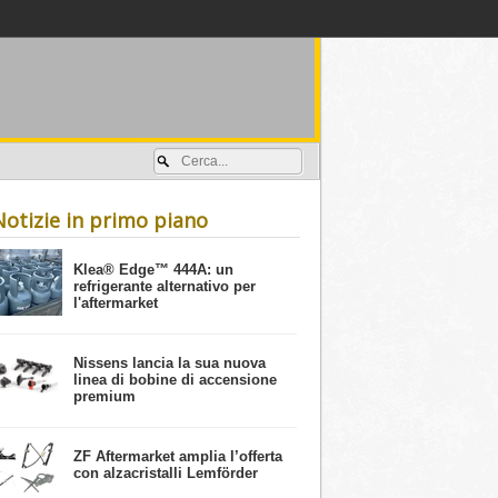
Accedi / registrati
Notizie in primo piano
​Klea® Edge™ 444A: un
refrigerante alternativo per
l'aftermarket
Nissens lancia la sua nuova
linea di bobine di accensione
premium
ZF Aftermarket amplia l’offerta
con alzacristalli Lemförder