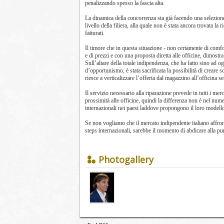
penalizzando spesso la fascia alta.
La dinamica della concorrenza sta già facendo una selezione
livello della filiera, alla quale non è stata ancora trovata la
fatturati.
Il timore che in questa situazione - non certamente di comfor
e di prezzi e con una proposta diretta alle officine, dimostra 
Sull’altare della totale indipendenza, che ha fatto sino ad o
d’opportunismo, è stata sacrificata la possibilità di creare sol
riesce a verticalizzare l’offerta dal magazzino all’officina s
Il servizio necessario alla riparazione prevede in tutti i merc
prossimità alle officine, quindi la differenza non è nel nume
internazionali nei paesi laddove propongono il loro modello
Se non vogliamo che il mercato indipendente italiano affront
steps internazionali, sarebbe il momento di abdicare alla pura
Photogallery