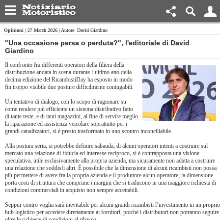
Opinioni
| 27 March 2026 | Autore: David Giardino
"Una occasione persa o perduta?", l'editoriale di David
Giardino
Il confronto fra differenti operatori della filiera della
distribuzione andata in scena durante l’ultimo atto della
decima edizione del RicambistiDay ha esposto in modo
fin troppo visibile due posture difficilmente coniugabili.
Un tentativo di dialogo, con lo scopo di ragionare su
come rendere più efficiente un sistema distributivo fatto
di tante teste, e di tanti magazzini, al fine di servire meglio
la riparazione ed assistenza veicolare soprattutto per i
grandi canalizzatori, si è presto trasformato in uno scontro inconciliabile.
Alla postura seria, si potrebbe definire sabauda, di alcuni operatori intenti a costruire sul
mercato una relazione di fiducia ed interesse reciproco, si è contrapposta una visione
speculativa, utile esclusivamente alla propria azienda, ma sicuramente non adatta a costruire
una relazione che soddisfi altri. È possibile che la dimensione di alcuni ricambisti non possa
più permettere di avere fra la propria azienda e il produttore alcun operatore; la dimensione
porta costi di struttura che comprime i margini che si traducono in una maggiore richiesta di
condizioni commerciali in acquisto non sempre accettabili.
Seppur contro voglia sarà inevitabile per alcuni grandi ricambisti l’investimento in un proprio
hub logistico per accedere direttamente ai fornitori, poiché i distributori non potranno seguire
oltre le richieste di condizioni al ribasso.