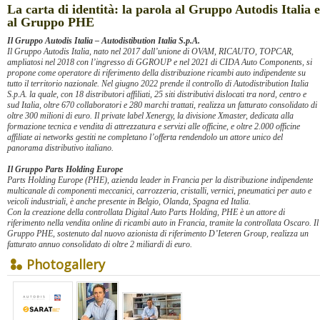
La carta di identità: la parola al Gruppo Autodis Italia e
al Gruppo PHE
Il Gruppo Autodis Italia – Autodistibution Italia S.p.A.
Il Gruppo Autodis Italia, nato nel 2017 dall’unione di OVAM, RICAUTO, TOPCAR,
ampliatosi nel 2018 con l’ingresso di GGROUP e nel 2021 di CIDA Auto Components, si
propone come operatore di riferimento della distribuzione ricambi auto indipendente su
tutto il territorio nazionale. Nel giugno 2022 prende il controllo di Autodistribution Italia
S.p.A. la quale, con 18 distributori affiliati, 25 siti distributivi dislocati tra nord, centro e
sud Italia, oltre 670 collaboratori e 280 marchi trattati, realizza un fatturato consolidato di
oltre 300 milioni di euro. Il private label Xenergy, la divisione Xmaster, dedicata alla
formazione tecnica e vendita di attrezzatura e servizi alle officine, e oltre 2.000 officine
affiliate ai networks gestiti ne completano l’offerta rendendolo un attore unico del
panorama distributivo italiano.
Il Gruppo Parts Holding Europe
Parts Holding Europe (PHE), azienda leader in Francia per la distribuzione indipendente
multicanale di componenti meccanici, carrozzeria, cristalli, vernici, pneumatici per auto e
veicoli industriali, è anche presente in Belgio, Olanda, Spagna ed Italia.
Con la creazione della controllata Digital Auto Parts Holding, PHE è un attore di
riferimento nella vendita online di ricambi auto in Francia, tramite la controllata Oscaro. Il
Gruppo PHE, sostenuto dal nuovo azionista di riferimento D’Ieteren Group, realizza un
fatturato annuo consolidato di oltre 2 miliardi di euro.
Photogallery