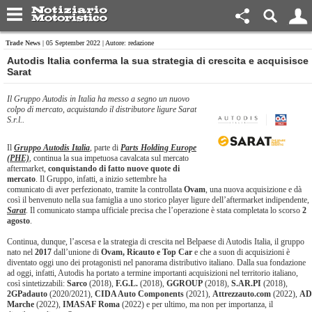
Trade News
| 05 September 2022 | Autore: redazione
​Autodis Italia conferma la sua strategia di crescita e acquisisce
Sarat
Il Gruppo Autodis in Italia ha messo a segno un nuovo
colpo di mercato, acquistando il distributore ligure Sarat
S.r.l..
Il
Gruppo Autodis Italia
, parte di
Parts Holding Europe
(PHE)
, continua la sua impetuosa cavalcata sul mercato
aftermarket,
conquistando di fatto nuove quote di
mercato
. Il Gruppo, infatti, a inizio settembre ha
comunicato di aver perfezionato, tramite la controllata
Ovam
, una nuova acquisizione e dà
così il benvenuto nella sua famiglia a uno storico player ligure dell’aftermarket indipendente,
Sarat
. Il comunicato stampa ufficiale precisa che l’operazione è stata completata lo scorso
2
agosto
.
Continua, dunque, l’ascesa e la strategia di crescita nel Belpaese di Autodis Italia, il gruppo
nato nel
2017
dall’unione di
Ovam, Ricauto e Top Car
e che a suon di acquisizioni è
diventato oggi uno dei protagonisti nel panorama distributivo italiano. Dalla sua fondazione
ad oggi, infatti, Autodis ha portato a termine importanti acquisizioni nel territorio italiano,
così sintetizzabili:
Sarco
(2018),
F.G.L.
(2018),
GGROUP
(2018),
S.AR.PI
(2018),
2GPadauto
(2020/2021),
CIDA Auto Components
(2021),
Attrezzauto.com
(2022),
AD
Marche
(2022),
IMASAF Roma
(2022) e per ultimo, ma non per importanza, il