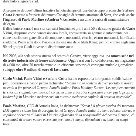
distributore ligure
Sarat
.
A proposito di quest’ultima trattativa la nota stampa diffusa dal Gruppo precisa che
Stefano
Costa
è entrato a far parte del nuovo Consiglio di Amministrazione di Sarat, che vede anche
l’ingresso di
Paolo Morfino e Andrea Vicenzetto
, e assume la carica di amministratore
delegato.
Il distributore Sarat è una storica realtà fondata nei primi anni 50 e da subito gestita da
Carlo
Vicini
, dapprima come concessionaria Pirelli, specializzata su gomma e antivibranti, poi
come distributore generalista di componenti meccanici, elettrici, elettro-meccanici, lubrificanti
e additivi. Pochi anni dopo l’azienda diviene una delle filiali Rhiag, per poi entrare negli anni
90 nel gruppo Giadi in veste di distributore socio.
Nel 2008, alla sede storica situata nel centro di Genova, viene aggiunta una
nuova sede nel
distretto industriale di Genova/Bolzaneto
. Oggi Sarat con 15 collaboratori, un magazzino
di 4.000 mq, oltre 70 marchi trattati e un efficiente servizio di consegne multiple giornaliere
sviluppa
oltre 9 milioni di euro di fatturato
.
Carlo Vicini, Paolo Vicini e Stefano Costa
hanno espresso la loro grande soddisfazione
per l’operazione e hanno perciò dichiarato:
“Siamo molto contenti di aver portato la nostra
azienda a far parte del Gruppo Autodis Italia e Parts Holding Europe. Le complementarità
territoriali e affinità commerciali consentiranno a Sarat di rafforzare ancor più la propria
leadership in Liguria e avviare così un nuovo e avvincente capitolo di crescita aziendale”.
Paolo Morfino
, CEO di Autodis Italia, ha dichiarato:
“Sarat è il player storico del mercato
IAM ligure e siamo lieti di accoglierla nel Gruppo Autodis Italia. La ben radicata, storica e
capillare presenza di Sarat in Liguria, affiancata dalla progettualità del nostro Gruppo, ci
consentirà di creare valore e crescita per i nostri clienti, dipendenti e azionisti in tempi
brevi”.