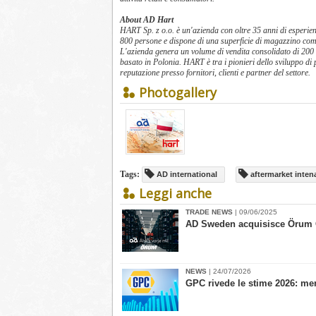
About AD Hart
HART Sp. z o.o. è un'azienda con oltre 35 anni di esperie
800 persone e dispone di una superficie di magazzino co
L'azienda genera un volume di vendita consolidato di 200 mi
basato in Polonia. HART è tra i pionieri dello sviluppo di 
reputazione presso fornitori, clienti e partner del settore.
Photogallery
Tags:
AD international
aftermarket inten
Leggi anche
TRADE NEWS
| 09/06/2025
​AD Sweden acquisisce Örum O
NEWS
| 24/07/2026
​GPC rivede le stime 2026: me