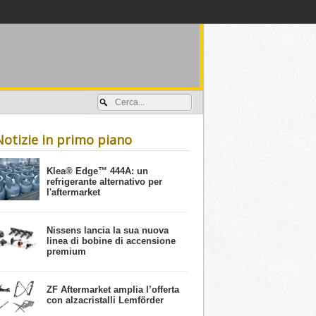
Accedi / registrati
Notizie in primo piano
​Klea® Edge™ 444A: un
refrigerante alternativo per
l'aftermarket
Nissens lancia la sua nuova
linea di bobine di accensione
premium
ZF Aftermarket amplia l’offerta
con alzacristalli Lemförder