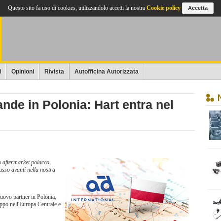
Questo sito fa uso di cookies, utilizzandolo accetti la nostra
Cookie policy
Accetta
i
Opinioni
Rivista
Autofficina Autorizzata
ande in Polonia: Hart entra nel
o aftermarket polacco,
asso avanti nella nostra
uovo partner in Polonia,
uppo nell'Europa Centrale e