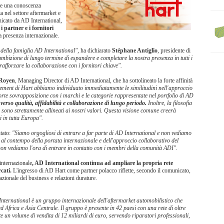
ote una conoscenza
 nel settore aftermarket e
nicato da AD International,
 partner e i fornitori
a presenza internazionale.
 della famiglia AD International"
, ha dichiarato
Stéphane Antiglio
, presidente di
mbizione di lungo termine di espandere e completare la nostra presenza in tutti i
rafforzare la collaborazione con i fornitori chiave".
Royen
, Managing Director di AD International, che ha sottolineato la forte affinità
ement di Hart abbiamo individuato immediatamente le similitudini nell'approccio
forte sovrapposizione con i marchi e le categorie rappresentate nel portfolio di AD
erso qualità, affidabilità e collaborazione di lungo periodo.
Inoltre, la filosofia
 sono strettamente allineati ai nostri valori. Questa visione comune creerà
ti in tutta Europa".
tato:
"Siamo orgogliosi di entrare a far parte di AD International e non vediamo
 al contempo della portata internazionale e dell'approccio collaborativo del
on vediamo l'ora di entrare in contatto con i membri della comunità ADI".
internazionale
, AD International continua ad ampliare la propria rete
cati.
L'ingresso di AD Hart come partner polacco riflette, secondo il comunicato,
azionale del business e relazioni durature.
nternational è un gruppo internazionale dell'aftermarket automobilistico che
rd Africa e Asia Centrale. Il gruppo è presente in 42 paesi con una rete di oltre
 un volume di vendita di 12 miliardi di euro, servendo riparatori professionali,