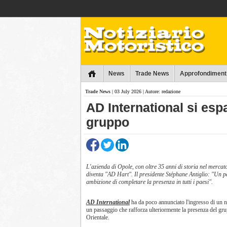
Collins
News
Trade News
Approfondiment
Trade News
| 03 July 2026 | Autore: redazione
AD International si esp
gruppo
L'azienda di Opole, con oltre 35 anni di storia nel mercat
diventa "AD Hart". Il presidente Stéphane Antiglio: "Un p
ambizione di completare la presenza in tutti i paesi".
AD International
ha da poco annunciato l'ingresso di un n
un passaggio che rafforza ulteriormente la presenza del gr
Orientale.