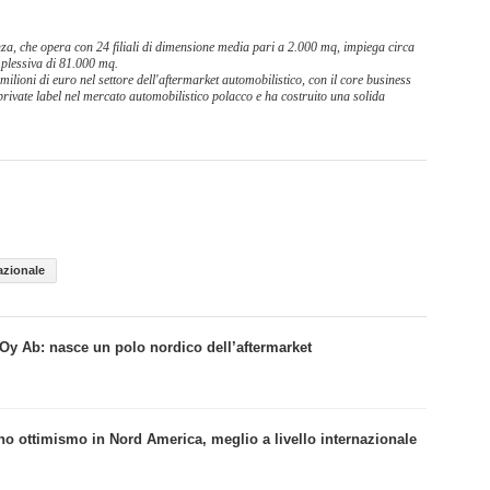
nza, che opera con 24 filiali di dimensione media pari a 2.000 mq, impiega circa
mplessiva di 81.000 mq.
lioni di euro nel settore dell'aftermarket automobilistico, con il core business
private label nel mercato automobilistico polacco e ha costruito una solida
azionale
y Ab: nasce un polo nordico dell’aftermarket
no ottimismo in Nord America, meglio a livello internazionale