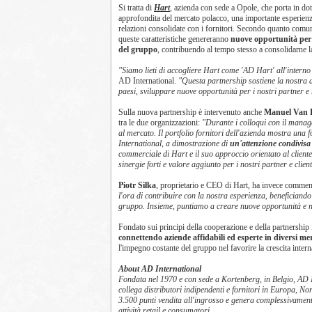
Si tratta di
Hart
, azienda con sede a Opole, che porta in d
approfondita del mercato polacco, una importante esperienza
relazioni consolidate con i fornitori. Secondo quanto comu
queste caratteristiche genereranno
nuove opportunità per i
del gruppo
, contribuendo al tempo stesso a consolidarne l
"Siamo lieti di accogliere Hart come 'AD Hart' all'interno
AD International.
"Questa partnership sostiene la nostra a
paesi, sviluppare nuove opportunità per i nostri partner e 
Sulla nuova partnership è intervenuto anche
Manuel Van 
tra le due organizzazioni:
"Durante i colloqui con il manag
al mercato. Il portfolio fornitori dell'azienda mostra una 
International, a dimostrazione di
un'attenzione condivisa v
commerciale di Hart e il suo approccio orientato al cliente
sinergie forti e valore aggiunto per i nostri partner e clien
Piotr Siłka
, proprietario e CEO di Hart, ha invece commen
l'ora di contribuire con la nostra esperienza, beneficiando
gruppo. Insieme, puntiamo a creare nuove opportunità e n
Fondato sui principi della cooperazione e della partnership 
connettendo aziende affidabili ed esperte in diversi mer
l'impegno costante del gruppo nel favorire la crescita intern
About AD International
Fondata nel 1970 e con sede a Kortenberg, in Belgio, AD I
collega distributori indipendenti e fornitori in Europa, No
3.500 punti vendita all'ingrosso e genera complessivamente
attività retail e consumatori.