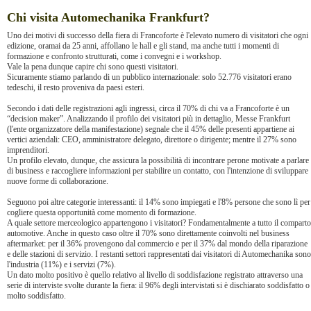
Chi visita Automechanika Frankfurt?
Uno dei motivi di successo della fiera di Francoforte è l'elevato numero di visitatori che ogni
edizione, oramai da 25 anni, affollano le hall e gli stand, ma anche tutti i momenti di
formazione e confronto strutturati, come i convegni e i workshop.
Vale la pena dunque capire chi sono questi visitatori.
Sicuramente stiamo parlando di un pubblico internazionale: solo 52.776 visitatori erano
tedeschi, il resto proveniva da paesi esteri.
Secondo i dati delle registrazioni agli ingressi, circa il 70% di chi va a Francoforte è un
“decision maker”. Analizzando il profilo dei visitatori più in dettaglio, Messe Frankfurt
(l'ente organizzatore della manifestazione) segnale che il 45% delle presenti appartiene ai
vertici aziendali: CEO, amministratore delegato, direttore o dirigente; mentre il 27% sono
imprenditori.
Un profilo elevato, dunque, che assicura la possibilità di incontrare perone motivate a parlare
di business e raccogliere informazioni per stabilire un contatto, con l'intenzione di sviluppare
nuove forme di collaborazione.
Seguono poi altre categorie interessanti: il 14% sono impiegati e l'8% persone che sono lì per
cogliere questa opportunità come momento di formazione.
A quale settore merceologico appartengono i visitatori? Fondamentalmente a tutto il comparto
automotive. Anche in questo caso oltre il 70% sono direttamente coinvolti nel business
aftermarket: per il 36% provengono dal commercio e per il 37% dal mondo della riparazione
e delle stazioni di servizio. I restanti settori rappresentati dai visitatori di Automechanika sono
l'industria (11%) e i servizi (7%).
Un dato molto positivo è quello relativo al livello di soddisfazione registrato attraverso una
serie di interviste svolte durante la fiera: il 96% degli intervistati si è dischiarato soddisfatto o
molto soddisfatto.