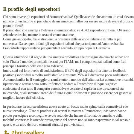
Il profilo degli espositori
Chi sono invece gli espositori ad Automechanika? Quelle aziende che attirano un così elevato
numero di visitatori e si prenotano da un anno con l’altro per essere sicure di avere il proprio
posto in fiera?
Il primo dato che emerge è l’elevata internazionalità: su 4.843 espositori in fiera, 734 erano
aziende tedesche, mentre le restanti erano straniere.
Come già anticipato, fra le straniere, la presenza delle aziende italiane è di fatto la più
numerosa. Da sempre, infatti, gli espositori italiani che partecipano ad Automechanika
Francoforte rappresentano per quantità il secondo gruppo dopo la Germania.
Questa situazione è il segno di una sinergia produttiva che prosegue da qualche anno: non
solo l’Italia è uno dei principali mercati per l’IAM, ma i componentisti italiani sono fra i
principali fornitori delle case auto tedesche.
Intervistati sul loro livello di soddisfazione, il 75% degli espositori ha dato un feedback
positivo (soddisfatti o molto soddisfatti) e il restante 25% si è dichiarato poco soddisfatto.
Automechanika ha il vantaggio di riunire tutto il mondo dell’aftermarket automotive: ricambi,
riparazione e servizi sono sotto i riflettori e andare a Francoforte dunque significa
confrontarsi con tutto il comparto automotive e cercare di capire in che direzione si sta
muovendo, quali saranno i trend del futuro e quali soluzioni ci possono essere per gestire al
meglio il lavoro dell’officina.
In particolare, la scorsa edizione aveva avuto un focus molto spinto sulla connettività e le
nuove tecnologie. Oltre ai prodotti e ai servizi in mostra a Francoforte, i visitatori hanno
potuto partecipare a convegni e tavole rotonde che hanno affrontato le tematiche della
mobilità connessa: le aziende protagoniste del settore non si sono risparmiate in tal senso e
questo è un altro dei forti elementi attrattivi per i visitatori.
Photogallery