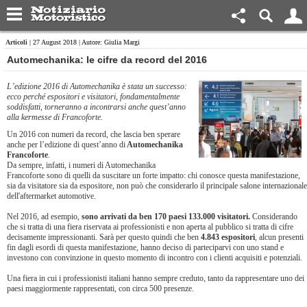
Articoli
| 27 August 2018 | Autore: Giulia Margi
​Automechanika: le cifre da record del 2016
L’edizione 2016 di Automechanika è stata un successo:
ecco perché espositori e visitatori, fondamentalmente
soddisfatti, torneranno a incontrarsi anche quest’anno
alla kermesse di Francoforte.
Un 2016 con numeri da record, che lascia ben sperare
anche per l’edizione di quest’anno di
Automechanika
Francoforte
.
Da sempre, infatti, i numeri di Automechanika
Francoforte sono di quelli da suscitare un forte impatto: chi conosce questa manifestazione,
sia da visitatore sia da espositore, non può che considerarlo il principale salone internazionale
dell'aftermarket automotive.
Nel 2016, ad esempio,
sono arrivati da ben 170 paesi 133.000 visitatori.
Considerando
che si tratta di una fiera riservata ai professionisti e non aperta al pubblico si tratta di cifre
decisamente impressionanti. Sarà per questo quindi che ben
4.843 espositori
, alcun presenti
fin dagli esordi di questa manifestazione, hanno deciso di parteciparvi con uno stand e
investono con convinzione in questo momento di incontro con i clienti acquisiti e potenziali.
Una fiera in cui i professionisti italiani hanno sempre creduto, tanto da rappresentare uno dei
paesi maggiormente rappresentati, con circa 500 presenze.