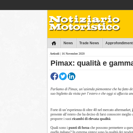
Collins
News
Trade News
Approfondiment
Articoli
| 16 November 2020
Pimax: qualità e gamma 
Parliamo di Pimax, un’azienda piemontese che ha fatto dell
suo biglietto da visita per l’estero e che oggi si affaccia 
Forte di un’esperienza di oltre 40 nel mercato aftermarket,
presente all’estero che ha deciso di farsi conoscere meglio 
proporre i suoi
ricambi di elevata qualità
.
Quali sono i
punti di forza
che possono permettere a quest
quello italiano? In estrema sintesi sono la qualità dei prodot