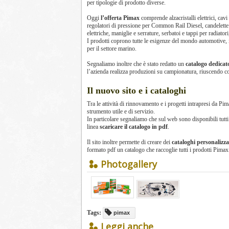
per tipologie di prodotto diverse.
Oggi
l’offerta Pimax
comprende alzacristalli elettrici, cavi 
regolatori di pressione per Common Rail Diesel, candelette
elettriche, maniglie e serrature, serbatoi e tappi per radiator
I prodotti coprono tutte le esigenze del mondo automotive, 
per il settore marino.
Segnaliamo inoltre che è stato redatto un
catalogo dedicato
l’azienda realizza produzioni su campionatura, riuscendo c
Il nuovo sito e i cataloghi
Tra le attività di rinnovamento e i progetti intrapresi da Pi
strumento utile e di servizio.
In particolare segnaliamo che sul web sono disponibili tutti i 
linea
scaricare il catalogo in pdf
.
Il sito inoltre permette di creare dei
cataloghi personalizza
formato pdf un catalogo che raccoglie tutti i prodotti Pimax 
Photogallery
Tags:
pimax
Leggi anche