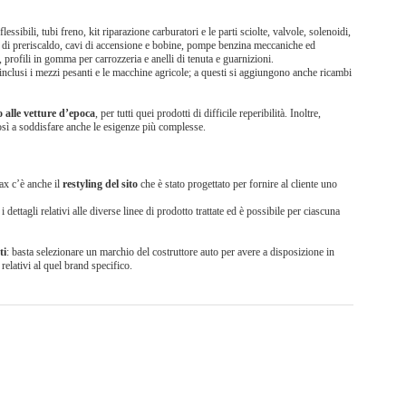
flessibili, tubi freno, kit riparazione carburatori e le parti sciolte, valvole, solenoidi,
 di preriscaldo, cavi di accensione e bobine, pompe benzina meccaniche ed
i, profili in gomma per carrozzeria e anelli di tenuta e guarnizioni.
inclusi i mezzi pesanti e le macchine agricole; a questi si aggiungono anche ricambi
 alle vetture d’epoca
, per tutti quei prodotti di difficile reperibilità. Inoltre,
osì a soddisfare anche le esigenze più complesse.
max c’è anche il
restyling del sito
che è stato progettato per fornire al cliente uno
dettagli relativi alle diverse linee di prodotto trattate ed è possibile per ciascuna
ti
: basta selezionare un marchio del costruttore auto per avere a disposizione in
relativi al quel brand specifico.