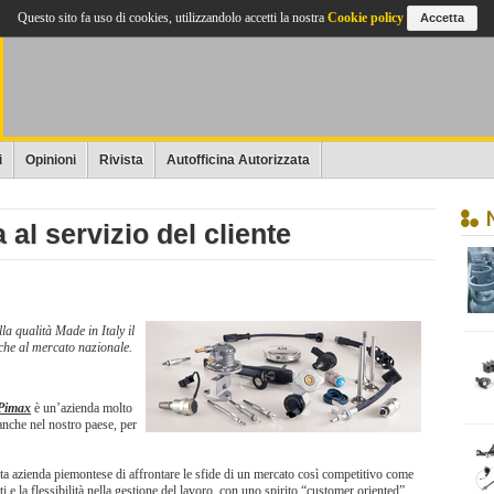
Questo sito fa uso di cookies, utilizzandolo accetti la nostra
Cookie policy
Accetta
i
Opinioni
Rivista
Autofficina Autorizzata
al servizio del cliente
a qualità Made in Italy il
anche al mercato nazionale.
Pimax
è un’azienda molto
anche nel nostro paese, per
a azienda piemontese di affrontare le sfide di un mercato così competitivo come
ti e la flessibilità nella gestione del lavoro, con uno spirito “customer oriented”.