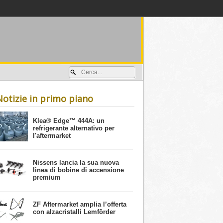
Accedi / registrati
Notizie in primo piano
​Klea® Edge™ 444A: un
refrigerante alternativo per
l'aftermarket
Nissens lancia la sua nuova
linea di bobine di accensione
premium
ZF Aftermarket amplia l’offerta
con alzacristalli Lemförder