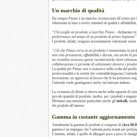
Un marchio di qualità
Da sempre Pimax è un marchio riconosciuto all’estero per 
selezionati in base a severi standard di qualità e affidabilità
“Chi sceglie un prodotto a marchio Pimax
– dichiarano in
performance nel tempo di un prodotto di primo impianto”
I prodotti, infatti, vengono accuratamente selezionati senza
“Ciò che Pimax cerca in un prodotto è innanzitutto la perf
non solo prestazioni, affidabilità e durata, ma anche la pe
un ricambio assicura queste caratteristiche viene seleziona
collaborazione ci permette di selezionare davvero i prodott
La qualità per Pimax non si esaurisce nella scelta del prod
professionalità e la serietà che contraddistinguono l’azienda s
lavorazione; un approccio al lavoro che le ha permesso negli
l’azienda vuole guadagnarsi anche sul mercato italiano.
La vicinanza al cliente si ritrova anche nella capacità di c
piccole quantità di prodotto; inoltre, per i prodotti a maga
Meritano una menzione particolare anche gli
imballi
, studi
dei prodotti all’interno.
Gamma in costante aggiornamento
Attualmente la gamma di prodotti si compone di
circa 60.0
gamma è un impegno che l’azienda porta avanti per profondit
L’intento, infatti, è quello di allargare poco a poco le famig