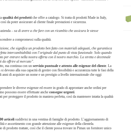
la
qualità dei prodotti
che offre a catalogo. Si tratta di prodotti Made in Italy,
, così da poter assicurare al cliente finale prestazioni e sicurezza.
 azienda –
sa di avere a che fare con un ricambio che assicura le stesse
.
 scendere a compromessi sulla qualità.
ezione, che significa un prodotto ben fatto con materiali adeguati, che garantisca
rfetta intercambiabilità con l’originale dal punto di vista funzionale. Solo quando
to per entrare nella nostra offerta con il nostro marchio. La stretta e decennale
i da offrire al mercato”.
otto, ma continua con un
servizio puntuale e attento alle esigenze del cliente
. La
i devono alla sua capacità di gestire con flessibilità e accuratezza tutte le fasi della
 anni di acquisire un nome e un prestigio a livello internazionale che oggi
omprendere le diverse esigenze ed essere in grado di approntare anche ordini per
zzino possono essere effettuate anche
consegne urgenti
.
ati per proteggere il prodotto in maniera perfetta, così da mantenere intatta la qualità
00 articoli
suddivisi in una ventina di famiglie di prodotto. L’aggiornamento di
à e assortimento con grande attenzione alle esigenze della clientela.
lie di prodotto trattate, così che il cliente possa trovare in Pimax un fornitore unico