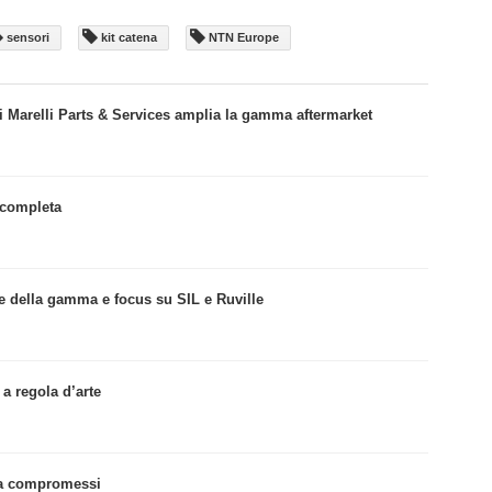
sensori
kit catena
NTN Europe
i Marelli Parts & Services amplia la gamma aftermarket
 completa
ne della gamma e focus su SIL e Ruville
a regola d’arte
nza compromessi