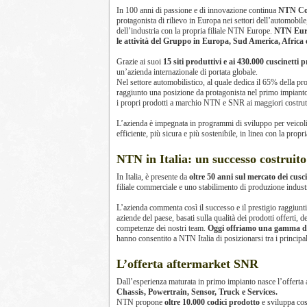
In 100 anni di passione e di innovazione continua
NTN Co
protagonista di rilievo in Europa nei settori dell’automobile
dell’industria con la propria filiale NTN Europe.
NTN Euro
le attività del Gruppo in Europa, Sud America, Africa 
Grazie ai suoi
15 siti produttivi e ai 430.000 cuscinetti 
un’azienda internazionale di portata globale.
Nel settore automobilistico, al quale dedica il 65% della pro
raggiunto una posizione da protagonista nel primo impianto p
i propri prodotti a marchio NTN e SNR ai maggiori costrutto
L’azienda è impegnata in programmi di sviluppo per veicoli el
efficiente, più sicura e più sostenibile, in linea con la prop
NTN in Italia: un successo costruit
In Italia, è presente da
oltre 50 anni sul mercato dei cusci
filiale commerciale e uno stabilimento di produzione indust
L’azienda commenta così il successo e il prestigio raggiunti 
aziende del paese, basati sulla qualità dei prodotti offerti, d
competenze dei nostri team.
Oggi offriamo una gamma di 
hanno consentito a NTN Italia di posizionarsi tra i principal
L’offerta aftermarket SNR
Dall’esperienza maturata in primo impianto nasce l’offerta 
Chassis, Powertrain, Sensor, Truck e Services.
NTN propone
oltre 10.000 codici prodotto
e sviluppa cos