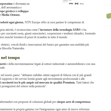
rporation
è diventata un
, dell’aeronautica e
pe gestisce e sviluppa
e Medio Oriente.
prodotti ogni giorno
, NTN Europe offre ai suoi partner le competenze di
pria attività, è riconosciuta come l’
inventore della tecnologia ASB®
e ha
er cuscinetti ruota, giunti omocinetici, sospensioni e tenditori idraulici, fornendo
ri nonché fornitori di pezzi di ricambio in tutto il mondo.
ettrici, veicoli ibridi e innovazioni del futuro per garantire una mobilità più
ria filosofia Nameraka.
o nel tempo
netti
e della movimentazione legati al settore industriale e automobilistico con una
riale.
nel nostro paese: “abbiamo stabilito ottimi rapporti di fiducia con le più grandi
el supporto e dei servizi forniti grazie agli investimenti professionali e alle
cuscinetti tra le più ampie sul mercato in qualità Premium.
Tutti fattori che
i protagonisti del settore nella penisola”.
aftermarket con proposte di soluzioni globali per
cinque aree di competenza:
tantemente la propria gamma con l'integrazione ogni anno di nuove referenze.