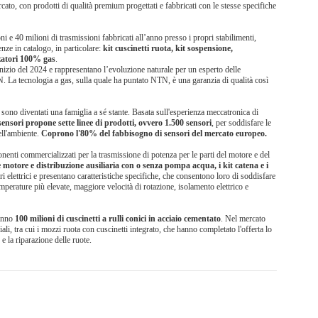
cato, con prodotti di qualità premium progettati e fabbricati con le stesse specifiche
i e 40 milioni di trasmissioni fabbricati all’anno presso i propri stabilimenti,
nze in catalogo, in particolare:
kit cuscinetti ruota, kit sospensione,
zzatori 100% gas
.
inizio del 2024 e rappresentano l’evoluzione naturale per un esperto delle
 La tecnologia a gas, sulla quale ha puntato NTN, è una garanzia di qualità così
 sono diventati una famiglia a sé stante. Basata sull'esperienza meccatronica di
sensori propone sette linee di prodotti, ovvero 1.500 sensori
, per soddisfare le
ell'ambiente.
Coprono l'80% del fabbisogno di sensori del mercato europeo.
onenti commercializzati per la trasmissione di potenza per le parti del motore e del
ne motore e distribuzione ausiliaria con o senza pompa acqua, i kit catena e i
ri elettrici e presentano caratteristiche specifiche, che consentono loro di soddisfare
temperature più elevate, maggiore velocità di rotazione, isolamento elettrico e
 anno
100 milioni di cuscinetti a rulli conici in acciaio cementato
. Nel mercato
iali, tra cui i mozzi ruota con cuscinetti integrato, che hanno completato l'offerta lo
 la riparazione delle ruote.