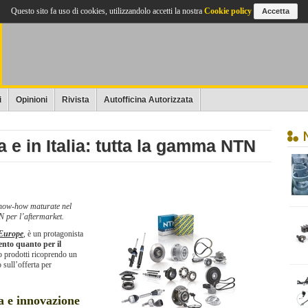
Questo sito fa uso di cookies, utilizzandolo accetti la nostra
Cookie policy
Accetta
i
Opinioni
Rivista
Autofficina Autorizzata
 e in Italia: tutta la gamma NTN
know-how maturate nel
N per l’aftermarket.
Europe
, è un protagonista
ento quanto per il
io prodotti ricoprendo un
sull’offerta per
a e innovazione