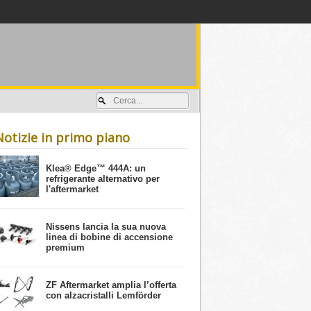
Accedi / registrati
Notizie in primo piano
​Klea® Edge™ 444A: un
refrigerante alternativo per
l'aftermarket
Nissens lancia la sua nuova
linea di bobine di accensione
premium
ZF Aftermarket amplia l’offerta
con alzacristalli Lemförder