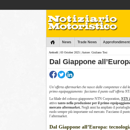
Collins
News
Trade News
Approfondiment
Articoli
| 03 October 2025 | Autore: Giuliano Tosi
Dal Giappone all’Europa
Un’offerta aftermarket che nasce dalle competenze e dal 
primo equipaggiamento: facciamo il punto sull’offerta NT
La filiale del colosso giapponese NTN Corporation,
NTN 
attivo
tanto nella produzione per il primo equipaggiam
mercato aftermarket.
Negli anni ha ampliato il portafogl
ruolo sempre più importante sul mercato. Facciamo il punto 
l’aftermarket.
Dal Giappone all’Europa: tecnologi