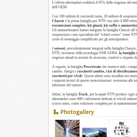
L’offerta aftermarket soddisfa il 95% delle esigenze del mer
dell’OEM.
Con 100 milioni di cuscinetti ruota, 20 milioni di sospension
Chassis
è la prima famiglia per NTN con oltre 4.600 refere
trasmissioni complete, kit giunti, kit cuffie e ammorti
Gli ammortizzatori hanno integrato la famiglia Chassis all’
sospensioni e uno specialista del “wheel corner” come NTN.
come di montaggio semplificato per gli autoriparatori.
I
sensori
, precedentemente integrati nella famiglia Chassis,
NTN, inventore della tecnologia SNR ASB®,
la famiglia 
esigenze attuali in termini di sicurezza, comfort e rispetto d
A seguire, la famiglia
Powertrain
che riunisce tutti i comp
cambio. Integra i
cuscinetti cambio, i kit di distribuzio
cuscinetti per eAxle
. Questi ultimi sono installati nei moto
i requisiti tecnici di queste motorizzazioni: resistenza alle 
riduzione del rumore.
Infine, la famiglia
Truck
, per la quale NTN produce ogni
aftermarket sono 600 i riferimenti dedicati ai veicoli industr
scorso anno, come soluzione completa per la manutenzione e
Photogallery