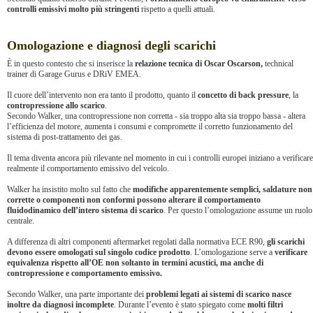
controlli emissivi molto più stringenti
rispetto a quelli attuali.
Omologazione e diagnosi degli scarichi
È in questo contesto che si inserisce la
relazione tecnica di Oscar Oscarson,
technical
trainer di Garage Gurus e DRiV EMEA.
Il cuore dell’intervento non era tanto il prodotto, quanto il
concetto di back pressure
, la
contropressione allo scarico
.
Secondo Walker, una contropressione non corretta - sia troppo alta sia troppo bassa - altera
l’efficienza del motore, aumenta i consumi e compromette il corretto funzionamento del
sistema di post-trattamento dei gas.
Il tema diventa ancora più rilevante nel momento in cui i controlli europei iniziano a verificare
realmente il comportamento emissivo del veicolo.
Walker ha insistito molto sul fatto che
modifiche apparentemente semplici, saldature non
corrette o componenti non conformi possono alterare il comportamento
fluidodinamico dell’intero sistema di scarico
. Per questo l’omologazione assume un ruolo
centrale.
A differenza di altri componenti aftermarket regolati dalla normativa ECE R90,
gli scarichi
devono essere omologati sul singolo codice prodotto
. L’omologazione serve a
verificare
equivalenza rispetto all’OE non soltanto in termini acustici, ma anche di
contropressione e comportamento emissivo.
Secondo Walker, una parte importante dei
problemi legati ai sistemi di scarico nasce
inoltre da diagnosi incomplete
. Durante l’evento è stato spiegato come
molti filtri