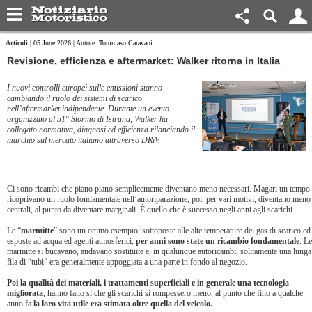
Articoli
| 05 June 2026 | Autore: Tommaso Caravani
Revisione, efficienza e aftermarket: Walker ritorna in Italia
I nuovi controlli europei sulle emissioni stanno
cambiando il ruolo dei sistemi di scarico
nell’aftermarket indipendente. Durante un evento
organizzato al 51° Stormo di Istrana, Walker ha
collegato normativa, diagnosi ed efficienza rilanciando il
marchio sul mercato italiano attraverso DRiV.
Ci sono ricambi che piano piano semplicemente diventano meno necessari. Magari un tempo
ricoprivano un ruolo fondamentale nell’autoriparazione, poi, per vari motivi, diventano meno
centrali, al punto da diventare marginali. È quello che è successo negli anni agli scarichi.
Le “
marmitte
” sono un ottimo esempio: sottoposte alle alte temperature dei gas di scarico ed
esposte ad acqua ed agenti atmosferici,
per anni sono state un ricambio fondamentale
. Le
marmitte si bucavano, andavano sostituite e, in qualunque autoricambi, solitamente una lunga
fila di “tubi” era generalmente appoggiata a una parte in fondo al negozio.
Poi la qualità dei materiali, i trattamenti superficiali e in generale una tecnologia
migliorata,
hanno fatto sì che gli scarichi si rompessero meno, al punto che fino a qualche
anno fa
la loro vita utile era stimata oltre quella del veicolo.