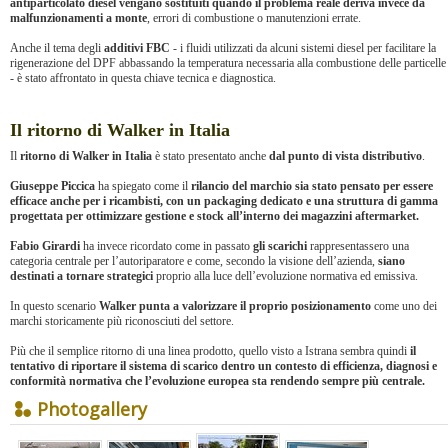
antiparticolato diesel vengano sostituiti quando il problema reale deriva invece da
malfunzionamenti a monte
, errori di combustione o manutenzioni errate.
Anche il tema degli
additivi FBC
- i fluidi utilizzati da alcuni sistemi diesel per facilitare la
rigenerazione del DPF abbassando la temperatura necessaria alla combustione delle particelle
- è stato affrontato in questa chiave tecnica e diagnostica.
Il ritorno di Walker in Italia
Il
ritorno di Walker in Italia
è stato presentato anche
dal punto di vista distributivo
.
Giuseppe Piccica
ha spiegato come il
rilancio del marchio sia stato pensato per essere
efficace anche per i ricambisti, con un packaging dedicato e una struttura di gamma
progettata per ottimizzare gestione e stock all’interno dei magazzini aftermarket.
Fabio Girardi
ha invece ricordato come in passato
gli scarichi
rappresentassero una
categoria centrale per l’autoriparatore e come, secondo la visione dell’azienda,
siano
destinati a tornare strategici
proprio alla luce dell’evoluzione normativa ed emissiva.
In questo scenario
Walker punta a valorizzare il proprio posizionamento
come uno dei
marchi storicamente più riconosciuti del settore.
Più che il semplice ritorno di una linea prodotto, quello visto a Istrana sembra quindi
il
tentativo di riportare il sistema di scarico dentro un contesto di efficienza, diagnosi e
conformità normativa che l’evoluzione europea sta rendendo sempre più centrale.
Photogallery