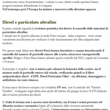
sostituiscono meno frequentemente, i volumi si sono ridotti e molti operatori hanno
progressivamente abbandonato il comparto.
Nel frattempo però l’Europa ha iniziato a muoversi nella direzione opposta
.
Diesel e particolato ultrafine
Il punto centrale riguarda la
revisione periodica dei diesel e il controllo delle emissioni di
particolato ultrafine
.
L’attuale test di opacità utilizzato in molti Paesi europei - Italia compresa - viene ormai
considerato insufficiente per verificare il reale funzionamento dei filtri antiparticolato
moderni.
Per questo negli ultimi anni
diversi Paesi hanno introdotto o stanno introducendo il
controllo del numero di particelle emesse allo scarico attraverso contaparticelle
specifici
. Belgio e Paesi Bassi hanno adottato questi controlli dal 2022, seguiti da Germania
e Svizzera.
Il principio è semplice:
non si misura più soltanto la fumosità dello scarico, ma il
numero reale di particelle emesse dal veicolo, verificando quindi se il filtro
antiparticolato diesel - il DPF, Diesel Particulate Filter - sia efficiente, danneggiato o
addirittura sia stato rimosso.
Il tema nasce dal lavoro europeo sul cosiddetto
PN test
, cioè il controllo del “Particle
Number”, sviluppato negli ultimi anni anche all’interno del gruppo tecnico N-PTI dedicato
alla revisione periodica dei diesel.
In
Italia il sistema non è ancora stato introdotto, ma il tema è ormai presente nel
dibattito tecnico e normativo
legato all’evoluzione delle revisioni ministeriali.
Secondo quanto emerso durante l’evento, l
’orientamento europeo va chiaramente verso