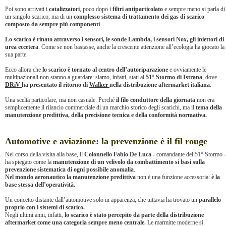
Poi sono arrivati i
catalizzatori
, poco dopo i
filtri antiparticolato
e sempre meno si parla di
un singolo scarico, ma di un
complesso sistema di trattamento dei gas di scarico
composto da sempre più componenti
.
Lo scarico è rinato attraverso i sensori, le sonde Lambda, i sensori Nox, gli iniettori di
urea eccetera
. Come se non bastasse, anche la crescente attenzione all’ecologia ha giocato la
sua parte.
Ecco allora che
lo scarico è tornato al centro dell’autoriparazione
e ovviamente le
multinazionali non stanno a guardare: siamo, infatti, stati al
51° Stormo di Istrana
, dove
DRiV
ha presentato il ritorno di
Walker
nella distribuzione aftermarket italiana
.
Una scelta particolare, ma non casuale. Perché
il filo conduttore della giornata
non era
semplicemente il rilancio commerciale di un marchio storico degli scarichi, ma il
tema della
manutenzione predittiva, della precisione tecnica e della conformità normativa.
Automotive e aviazione: la prevenzione è il fil rouge
Nel corso della visita alla base, il
Colonnello Fabio De Luca
- comandante del 51° Stormo -
ha spiegato come la
manutenzione di un velivolo da combattimento si basi sulla
prevenzione sistematica di ogni possibile anomalia
.
Nel mondo aeronautico la manutenzione predittiva
non è una funzione accessoria:
è la
base stessa dell’operatività.
Un concetto distante dall’automotive solo in apparenza, che tuttavia ha trovato un
parallelo
proprio con i sistemi di scarico.
Negli ultimi anni, infatti,
lo scarico è stato percepito da parte della distribuzione
aftermarket come una categoria sempre meno centrale.
Le marmitte moderne si