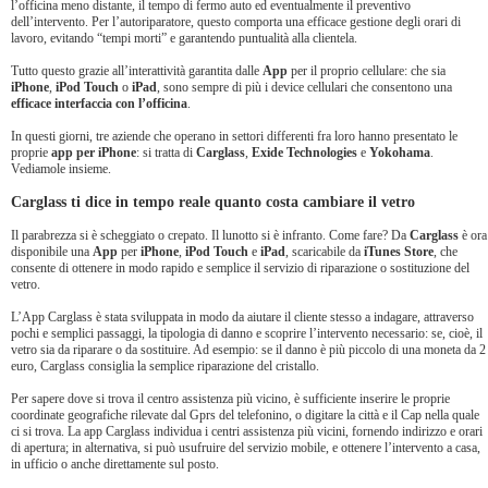
l’officina meno distante, il tempo di fermo auto ed eventualmente il preventivo
dell’intervento. Per l’autoriparatore, questo comporta una efficace gestione degli orari di
lavoro, evitando “tempi morti” e garantendo puntualità alla clientela.
Tutto questo grazie all’interattività garantita dalle
App
per il proprio cellulare: che sia
iPhone
,
iPod Touch
o
iPad
, sono sempre di più i device cellulari che consentono una
efficace interfaccia con l’officina
.
In questi giorni, tre aziende che operano in settori differenti fra loro hanno presentato le
proprie
app per iPhone
: si tratta di
Carglass
,
Exide Technologies
e
Yokohama
.
Vediamole insieme.
Carglass ti dice in tempo reale quanto costa cambiare il vetro
Il parabrezza si è scheggiato o crepato. Il lunotto si è infranto. Come fare? Da
Carglass
è ora
disponibile una
App
per
iPhone
,
iPod Touch
e
iPad
, scaricabile da
iTunes Store
, che
consente di ottenere in modo rapido e semplice il servizio di riparazione o sostituzione del
vetro.
L’App Carglass è stata sviluppata in modo da aiutare il cliente stesso a indagare, attraverso
pochi e semplici passaggi, la tipologia di danno e scoprire l’intervento necessario: se, cioè, il
vetro sia da riparare o da sostituire. Ad esempio: se il danno è più piccolo di una moneta da 2
euro, Carglass consiglia la semplice riparazione del cristallo.
Per sapere dove si trova il centro assistenza più vicino, è sufficiente inserire le proprie
coordinate geografiche rilevate dal Gprs del telefonino, o digitare la città e il Cap nella quale
ci si trova. La app Carglass individua i centri assistenza più vicini, fornendo indirizzo e orari
di apertura; in alternativa, si può usufruire del servizio mobile, e ottenere l’intervento a casa,
in ufficio o anche direttamente sul posto.