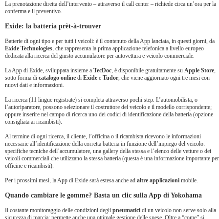
La prenotazione diretta dell’intervento – attraverso il call center – richiede circa un’ora per la
conferma e il preventivo.
Exide: la batteria prèt-à-trouver
Batterie di ogni tipo e per tutti i veicoli: è il contenuto della App lanciata, in questi giorni, da
Exide Technologies
, che rappresenta la prima applicazione telefonica a livello europeo
dedicata alla ricerca del giusto accumulatore per autovettura e veicolo commerciale.
La App di Exide, sviluppata insieme a
TecDoc
, è disponibile gratuitamente su
Apple Store
,
sotto forma di
catalogo online
di
Exide
e
Tudor
, che viene aggiornato ogni tre mesi con
nuovi dati e informazioni.
La ricerca (11 lingue registrate) si completa attraverso pochi step. L’automobilista, o
l’autoriparatore, possono selezionare il costruttore del veicolo e il modello corrispondente;
oppure inserire nel campo di ricerca uno dei codici di identificazione della batteria (opzione
consigliata ai ricambisti).
Al termine di ogni ricerca, il cliente, l’officina o il ricambista ricevono le informazioni
necessarie all’identificazione della corretta batteria in funzione dell’impiego del veicolo:
specifiche tecniche dell’accumulatore, una gallery della stessa e l’elenco delle vetture o dei
veicoli commerciali che utilizzano la stessa batteria (questa è una informazione importante per
officine e ricambisti).
Per i prossimi mesi, la App di Exide sarà estesa anche ad
altre applicazioni
mobile.
Quando cambiare le gomme? Basta un clic sulla App di Yokohama
Il costante monitoraggio delle condizioni degli
pneumatici
di un veicolo non serve solo alla
sicurezza di marcia: permette anche una ottimale gestione delle spese. Oltre a “come” si