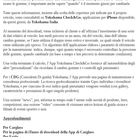
usano le gomme, è importante anche sapere “quando” è il momento giusto per cambiarle.
Tutte queste informazioni, insieme alla scelta delle coperture più indicate per il proprio
veicolo, sono consultabili su
Yokohama Check&Go
, applicazione per
iPhone
disponibile,
da questi giorni, da
Yokohama Italia
.
Al momento del download, viene richiesto al cliente o all’officina l’inserimento di una serie
di dati relativi al veicolo: km medi percorsi in un anno, età del veicolo, data dell’ultimo
cambio gomme, se l’auto utilizza il doppio treno estivo e invernale, su quali strade il veicolo
viene utilizzato più spesso. Un algoritmo dell’applicazione elabora i parametri di riferimento
per la manutenzione: indica, dunque, ogni quanto tempo è necessario controllare la pressione
delle gomme, quando cambiarle (in base a tempo e km percorsi in determinate condizioni).
Una volta terminato il calcolo, l’App Yokohama Check&Go fornisce all’automobilista degli
alert “personalizzati” che ricordano il cambio gomme e i controlli agli pneumatici.
Per i
CDG
(Consulenti Di guida) Yokohama, l’App prevede una pagina di manutenzione e
consulenza professionale. La ricerca geolocalizzatrice tramite Gprs individua i rivenditori
Yokohama, e per ciascuno di essi indica quali pneumatici vengono venduti (con gallery,
caratteristiche e prestazioni di ogni singolo prodotto).
Una sezione “news”, poi, informa in tempo reale l’utente sulle novità di prodotto, fiere,
competizioni; una sezione “video” consente di visionare micro-lezioni di guida sicura e
filmati di eventi sportivi e non.
Approfondimenti
Per
Carglass
Per
la pagina di iTunes di download della App di Carglass
Per
Exide