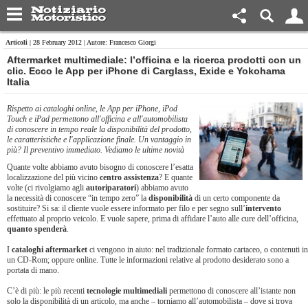
Articoli
| 28 February 2012 | Autore: Francesco Giorgi
Aftermarket multimediale: l’officina e la ricerca prodotti con un
clic. Ecco le App per iPhone di Carglass, Exide e Yokohama
Italia
Rispetto ai cataloghi online, le App per iPhone, iPod
Touch e iPad permettono all'officina e all'automobilista
di conoscere in tempo reale la disponibilità del prodotto,
le caratteristiche e l'applicazione finale. Un vantaggio in
più? Il preventivo immediato. Vediamo le ultime novità
Quante volte abbiamo avuto bisogno di conoscere l’esatta
localizzazione del più vicino
centro assistenza
? E quante
volte (ci rivolgiamo agli
autoriparatori
) abbiamo avuto
la necessità di conoscere “in tempo zero” la
disponibilità
di un certo componente da
sostituire? Si sa: il cliente vuole essere informato per filo e per segno sull’
intervento
effettuato al proprio veicolo. E vuole sapere, prima di affidare l’auto alle cure dell’officina,
quanto spenderà
.
I
cataloghi aftermarket
ci vengono in aiuto: nel tradizionale formato cartaceo, o contenuti in
un CD-Rom; oppure online. Tutte le informazioni relative al prodotto desiderato sono a
portata di mano.
C’è di più: le più recenti
tecnologie multimediali
permettono di conoscere all’istante non
solo la disponibilità di un articolo, ma anche – torniamo all’automobilista – dove si trova