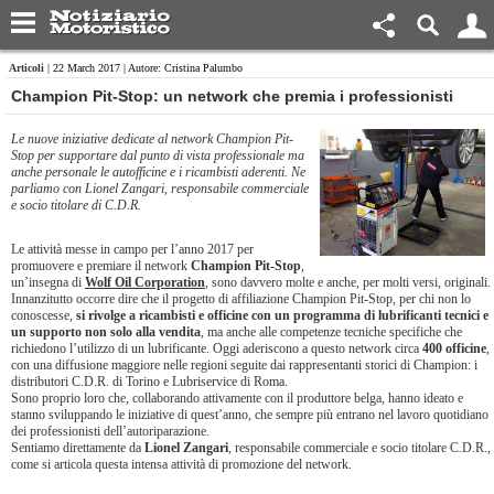
Articoli
| 22 March 2017 | Autore: Cristina Palumbo
Champion Pit-Stop: un network che premia i professionisti
Le nuove iniziative dedicate al network Champion Pit-
Stop per supportare dal punto di vista professionale ma
anche personale le autofficine e i ricambisti aderenti. Ne
parliamo con Lionel Zangari, responsabile commerciale
e socio titolare di C.D.R.
Le attività messe in campo per l’anno 2017 per
promuovere e premiare il network
Champion Pit-Stop
,
un’insegna di
Wolf Oil Corporation
, sono davvero molte e anche, per molti versi, originali.
Innanzitutto occorre dire che il progetto di affiliazione Champion Pit-Stop, per chi non lo
conoscesse,
si rivolge a ricambisti e officine con un programma di lubrificanti tecnici e
un supporto non solo alla vendita
, ma anche alle competenze tecniche specifiche che
richiedono l’utilizzo di un lubrificante. Oggi aderiscono a questo network circa
400 officine
,
con una diffusione maggiore nelle regioni seguite dai rappresentanti storici di Champion: i
distributori C.D.R. di Torino e Lubriservice di Roma.
Sono proprio loro che, collaborando attivamente con il produttore belga, hanno ideato e
stanno sviluppando le iniziative di quest’anno, che sempre più entrano nel lavoro quotidiano
dei professionisti dell’autoriparazione.
Sentiamo direttamente da
Lionel Zangari
, responsabile commerciale e socio titolare C.D.R.,
come si articola questa intensa attività di promozione del network.