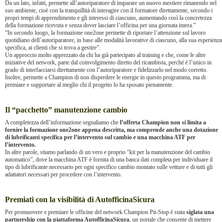
Da un lato, infatti, permette all’autoriparatore di imparare un nuovo mestiere rimanendo nel
suo ambiente, cioè con la tranquillità di interagire con il formatore direttamente, secondo i
propri tempi di apprendimento e gli interessi di ciascuno, aumentando così la concretezza
della formazione ricevuta e senza dover lasciare l’officina per una giornata intera.”
“In secondo luogo, la formazione one2one permette di riportare l’attenzione sul lavoro
quotidiano dell’autoriparatore, in base alle modalità lavorative di ciascuno, alla sua esperienza
specifica, ai clienti che si trova a gestire”.
Un approccio molto apprezzato da chi ha già partecipato al training e che, come le altre
iniziative del network, parte dal coinvolgimento diretto del ricambista, perché è l’unico in
grado di interfacciarsi direttamente con l’autoriparatore e fidelizzarlo nel modo corretto.
Inoltre, permette a Champion di non disperdere le energie in questo programma, ma di
premiare e supportare al meglio chi il progetto lo ha sposato pienamente.
Il “pacchetto” manutenzione cambio
A completezza dell’informazione segnaliamo che
l’offerta Champion non si limita a
fornire la formazione one2one appena descritta, ma comprende anche una dotazione
di lubrificanti specifica per l’intervento sul cambio e una macchina ATF per
l’intervento.
In altre parole, stiamo parlando di un vero e proprio “kit per la manutenzione del cambio
automatico”, dove la macchina ATF è fornita di una banca dati completa per individuare il
tipo di lubrificante necessario per ogni specifico cambio montato sulle vetture e di tutti gli
adattatori necessari per procedere con l’intervento.
Premiati con la visibilità di AutofficinaSicura
Per promuovere e premiare le officine del network Champion Pit-Stop è stata
siglata una
partnership con la piattaforma AutofficinaSicura
, un portale che consente di mettere