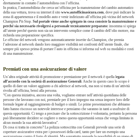
direttamente in contatto l’automobilista con l’officina.
In pratica, l’automobilista che cerca un‘officina per la manutenzione del cambio automatico
della sua vettura, trova su internet il sito
www.autofficinasicura.com
, dove può indicare la
zona di appartenenza e il modello auto e venir indirizzato all’officina più vicina del network
Champion Pit-Stop.
Sul portale viene anche spiegato in cosa consiste la manutenzione e
perché sia necessario rivolgersi a personale tecnicamente preparato:
insomma si spiega
all’utente perché questo non sia un intervento semplice come il cambio dell’olio motore, ma
richieda una preparazione specifica.
Le officine del network vengono automaticamente inserite da Champion, che premia
l’adesione al network dando loro maggiore visibilità nei confronti dell’utente finale, che
sempre più spesso prima di portare l’auto in officina si informa sul web su modalità e costi
di una manutenzione.
Premiati con una assicurazione di valore
Un’altra originale attività di promozione e premiazione per il network è quella l
egata
all’accordo con la società di assicurazione Generali
. Anche in questo caso lo scopo è
quello di dare un valore aggiunto a chi aderisce al network, ma non si tratta di un’attività
rivolta all’officina, bensì alla persona.
“Con questa iniziativa, ancora una volta, vogliamo entrare nell’attività quotidiana delle
persone che lavorano con noi, premiarle per il loro impegno ma senza imporre loro delle
formule legate al raggiungimento di budget o simili. Le prime presentazioni che abbiamo
fatto hanno riscosso un notevole interesse e pensiamo che saranno in tanti a usufruire di
questa opportunità. Ci tengo a precisare che la sottoscrizione è volontaria, pertanto la persona
può liberamente decidere se cogliere o meno questa opportunità senza che venga limitata in
alcun mondo la sua attività lavorativa”.
Di cosa si tratta in concreto? La polizza sottoscritta con Generali prevede una serie di
coperture assicurative extra per i possessori della card, tanto per fare un esempio una
assicurazione contro il furto di identità. Ma soprattutto prevede la possibilità di un piano di