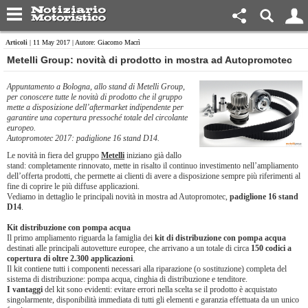
Articoli
| 11 May 2017 | Autore: Giacomo Macrì
Metelli Group: novità di prodotto in mostra ad Autopromotec
Appuntamento a Bologna, allo stand di Metelli Group,
per conoscere tutte le novità di prodotto che il gruppo
mette a disposizione dell’aftermarket indipendente per
garantire una copertura pressoché totale del circolante
europeo.
Autopromotec 2017: padiglione 16 stand D14.
Le novità in fiera del gruppo
Metelli
iniziano già dallo
stand: completamente rinnovato, mette in risalto il continuo investimento nell’ampliamento
dell’offerta prodotti, che permette ai clienti di avere a disposizione sempre più riferimenti al
fine di coprire le più diffuse applicazioni.
Vediamo in dettaglio le principali novità in mostra ad Autopromotec,
padiglione 16 stand
D14
.
Kit distribuzione con pompa acqua
Il primo ampliamento riguarda la famiglia dei
kit di distribuzione con pompa acqua
destinati alle principali autovetture europee, che arrivano a un totale di circa
150 codici a
copertura di oltre 2.300 applicazioni
.
Il kit contiene tutti i componenti necessari alla riparazione (o sostituzione) completa del
sistema di distribuzione: pompa acqua, cinghia di distribuzione e tenditore.
I vantaggi
del kit sono evidenti: evitare errori nella scelta se il prodotto è acquistato
singolarmente, disponibilità immediata di tutti gli elementi e garanzia effettuata da un unico