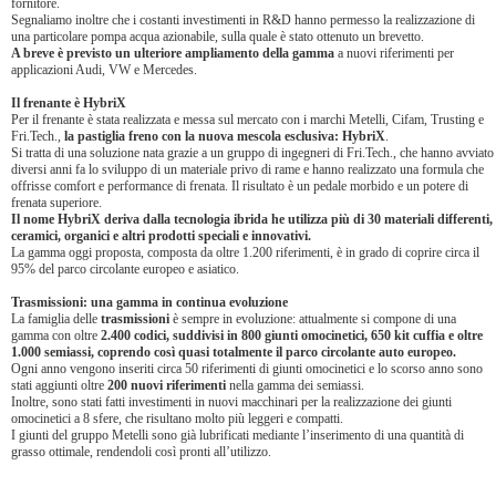
fornitore.
Segnaliamo inoltre che i costanti investimenti in R&D hanno permesso la realizzazione di
una particolare pompa acqua azionabile, sulla quale è stato ottenuto un brevetto.
A breve è previsto un ulteriore ampliamento della gamma
a nuovi riferimenti per
applicazioni Audi, VW e Mercedes.
Il frenante è HybriX
Per il frenante è stata realizzata e messa sul mercato con i marchi Metelli, Cifam, Trusting e
Fri.Tech.,
la pastiglia freno con la nuova mescola esclusiva: HybriX
.
Si tratta di una soluzione nata grazie a un gruppo di ingegneri di Fri.Tech., che hanno avviato
diversi anni fa lo sviluppo di un materiale privo di rame e hanno realizzato una formula che
offrisse comfort e performance di frenata. Il risultato è un pedale morbido e un potere di
frenata superiore.
Il nome HybriX deriva dalla tecnologia ibrida he utilizza più di 30 materiali differenti,
ceramici, organici e altri prodotti speciali e innovativi.
La gamma oggi proposta, composta da oltre 1.200 riferimenti, è in grado di coprire circa il
95% del parco circolante europeo e asiatico.
Trasmissioni: una gamma in continua evoluzione
La famiglia delle
trasmissioni
è sempre in evoluzione: attualmente si compone di una
gamma con oltre
2.400 codici, suddivisi in 800 giunti omocinetici, 650 kit cuffia e oltre
1.000 semiassi, coprendo così quasi totalmente il parco circolante auto europeo.
Ogni anno vengono inseriti circa 50 riferimenti di giunti omocinetici e lo scorso anno sono
stati aggiunti oltre
200 nuovi riferimenti
nella gamma dei semiassi.
Inoltre, sono stati fatti investimenti in nuovi macchinari per la realizzazione dei giunti
omocinetici a 8 sfere, che risultano molto più leggeri e compatti.
I giunti del gruppo Metelli sono già lubrificati mediante l’inserimento di una quantità di
grasso ottimale, rendendoli così pronti all’utilizzo.