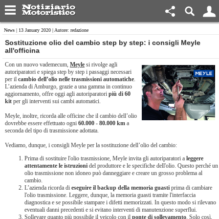
News
| 13 January 2020 | Autore: redazione
Sostituzione olio del cambio step by step: i consigli Meyle
all'officina
Con un nuovo vademecum,
Meyle
si rivolge agli
autoriparatori e spiega step by step i passaggi necessari
per il
cambio dell’olio nelle trasmissioni automatiche
.
L’azienda di Amburgo, grazie a una gamma in continuo
aggiornamento, offre oggi agli autoriparatori
più di 60
kit
per gli interventi sui cambi automatici.
Meyle, inoltre, ricorda alle officine che il cambio dell’olio
dovrebbe essere effettuato ogni
60.000 - 80.000 km
a
seconda del tipo di trasmissione adottata.
Vediamo, dunque, i consigli Meyle per la sostituzione dell’olio del cambio:
Prima di sostituire l'olio trasmissione, Meyle invita gli autoriparatori a
leggere
attentamente le istruzioni
del produttore e le specifiche dell'olio. Questo perché un
olio trasmissione non idoneo può danneggiare e creare un grosso problema al
cambio.
L’azienda ricorda di
eseguire il backup della memoria guasti
prima di cambiare
l'olio trasmissione. Leggere, dunque, la memoria guasti tramite l'interfaccia
diagnostica e se possibile stampare i difetti memorizzati. In questo modo si rilevano
eventuali danni precedenti e si evitano interventi di manutenzione superflui.
Sollevare quanto più possibile il veicolo con il
ponte di sollevamento
. Solo così,