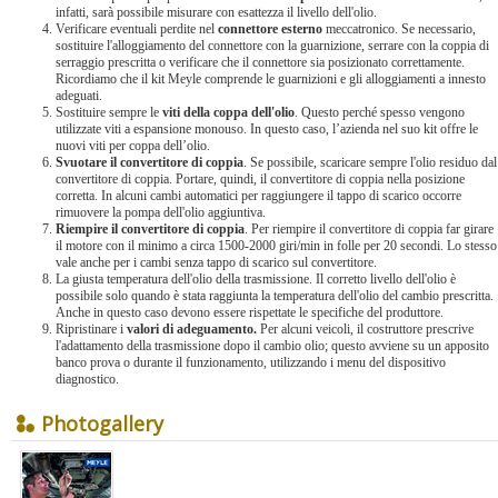
infatti, sarà possibile misurare con esattezza il livello dell'olio.
Verificare eventuali perdite nel
connettore esterno
meccatronico. Se necessario,
sostituire l'alloggiamento del connettore con la guarnizione, serrare con la coppia di
serraggio prescritta o verificare che il connettore sia posizionato correttamente.
Ricordiamo che il kit Meyle comprende le guarnizioni e gli alloggiamenti a innesto
adeguati.
Sostituire sempre le
viti della coppa dell'olio
. Questo perché spesso vengono
utilizzate viti a espansione monouso. In questo caso, l’azienda nel suo kit offre le
nuovi viti per coppa dell’olio.
Svuotare il convertitore di coppia
. Se possibile, scaricare sempre l'olio residuo dal
convertitore di coppia. Portare, quindi, il convertitore di coppia nella posizione
corretta. In alcuni cambi automatici per raggiungere il tappo di scarico occorre
rimuovere la pompa dell'olio aggiuntiva.
Riempire il convertitore di coppia
. Per riempire il convertitore di coppia far girare
il motore con il minimo a circa 1500-2000 giri/min in folle per 20 secondi. Lo stesso
vale anche per i cambi senza tappo di scarico sul convertitore.
La giusta temperatura dell'olio della trasmissione. Il corretto livello dell'olio è
possibile solo quando è stata raggiunta la temperatura dell'olio del cambio prescritta.
Anche in questo caso devono essere rispettate le specifiche del produttore.
Ripristinare i
valori di adeguamento.
Per alcuni veicoli, il costruttore prescrive
l'adattamento della trasmissione dopo il cambio olio; questo avviene su un apposito
banco prova o durante il funzionamento, utilizzando i menu del dispositivo
diagnostico.
Photogallery