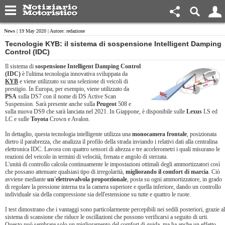
News
| 19 May 2020 | Autore: redazione
Tecnologie KYB: il sistema di sospensione Intelligent Damping
Control (IDC)
Il sistema di
sospensione Intelligent Damping Control
(IDC)
è l'ultima tecnologia innovativa sviluppata da
KYB
e viene utilizzato su una selezione di veicoli di
prestigio. In Europa, per esempio, viene utilizzato da
PSA
sulla DS7 con il nome di DS Active Scan
Suspension. Sarà presente anche sulla
Peugeot
508 e
sulla nuova DS9 che sarà lanciata nel 2021. In Giappone, è disponibile sulle
Lexus
LS ed
LC e sulle
Toyota
Crown e Avalon.
In dettaglio, questa tecnologia intelligente utilizza una
monocamera frontale
, posizionata
dietro il parabrezza, che analizza il profilo della strada inviando i relativi dati alla centralina
elettronica IDC. Lavora con quattro sensori di altezza e tre accelerometri i quali misurano le
reazioni del veicolo in termini di velocità, frenata e angolo di sterzata.
L'unità di controllo calcola continuamente le impostazioni ottimali degli ammortizzatori così
che possano attenuare qualsiasi tipo di irregolarità,
migliorando il comfort di marcia
. Ciò
avviene mediante
un'elettrovalvola proporzionale
, posta su ogni ammortizzatore, in grado
di regolare la pressione interna tra la camera superiore e quella inferiore, dando un controllo
individuale sia della compressione sia dell'estensione su tutte e quattro le ruote.
I test dimostrano che i vantaggi sono particolarmente percepibili nei sedili posteriori, grazie al
sistema di scansione che riduce le oscillazioni che possono verificarsi a seguito di urti.
Questo può sembrare solo un miglioramento del comfort di guida, ma ha anche un effetto