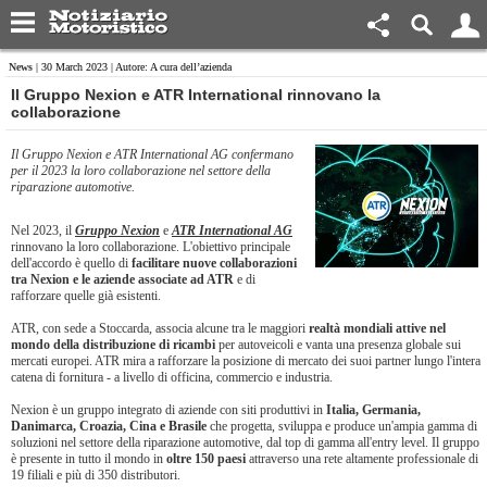
News
| 30 March 2023 | Autore: A cura dell’azienda
Il Gruppo Nexion e ATR International rinnovano la
collaborazione
Il Gruppo Nexion e ATR International AG confermano
per il 2023 la loro collaborazione nel settore della
riparazione automotive.
Nel 2023, il
Gruppo Nexion
e
ATR International AG
rinnovano la loro collaborazione. L'obiettivo principale
dell'accordo è quello di
facilitare nuove collaborazioni
tra Nexion e le aziende associate ad ATR
e di
rafforzare quelle già esistenti.
ATR, con sede a Stoccarda, associa alcune tra le maggiori
realtà mondiali attive nel
mondo della distribuzione di ricambi
per autoveicoli e vanta una presenza globale sui
mercati europei. ATR mira a rafforzare la posizione di mercato dei suoi partner lungo l'intera
catena di fornitura - a livello di officina, commercio e industria.
Nexion è un gruppo integrato di aziende con siti produttivi in
Italia, Germania,
Danimarca, Croazia, Cina e Brasile
che progetta, sviluppa e produce un'ampia gamma di
soluzioni nel settore della riparazione automotive, dal top di gamma all'entry level. Il gruppo
è presente in tutto il mondo in
oltre 150 paesi
attraverso una rete altamente professionale di
19 filiali e più di 350 distributori.