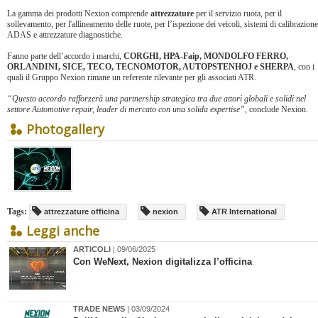
La gamma dei prodotti Nexion comprende
attrezzature
per il servizio ruota, per il
sollevamento, per l'allineamento delle ruote, per l’ispezione dei veicoli, sistemi di calibrazione
ADAS e attrezzature diagnostiche.
Fanno parte dell’accordo i marchi,
CORGHI, HPA-Faip, MONDOLFO FERRO,
ORLANDINI, SICE, TECO, TECNOMOTOR, AUTOPSTENHOJ e SHERPA
, con i
quali il Gruppo Nexion rimane un referente rilevante per gli associati ATR.
“Questo accordo rafforzerà una partnership strategica tra due attori globali e solidi nel
settore Automotive repair, leader di mercato con una solida expertise”,
conclude Nexion.
Photogallery
Tags:
attrezzature officina
nexion
ATR International
Leggi anche
ARTICOLI
| 09/06/2025
​Con WeNext, Nexion digitalizza l’officina
TRADE NEWS
| 03/09/2024