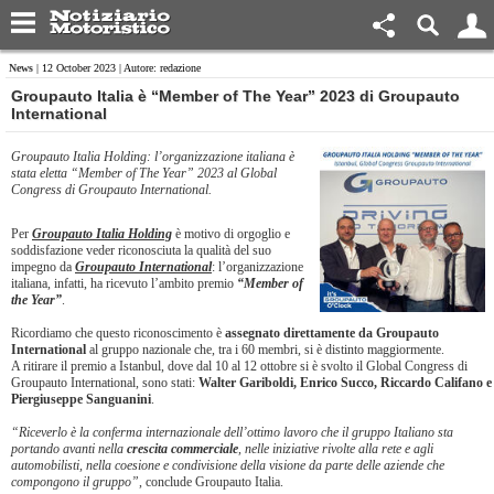
News
| 12 October 2023 | Autore: redazione
​Groupauto Italia è “Member of The Year” 2023 di Groupauto
International
Groupauto Italia Holding: l’organizzazione italiana è
stata eletta “Member of The Year” 2023 al Global
Congress di Groupauto International.
Per
Groupauto Italia Holding
è motivo di orgoglio e
soddisfazione veder riconosciuta la qualità del suo
impegno da
Groupauto International
: l’organizzazione
italiana, infatti, ha ricevuto l’ambito premio
“Member of
the Year”
.
Ricordiamo che questo riconoscimento è
assegnato direttamente da Groupauto
International
al gruppo nazionale che, tra i 60 membri, si è distinto maggiormente.
A ritirare il premio a Istanbul, dove dal 10 al 12 ottobre si è svolto il Global Congress di
Groupauto International, sono stati:
Walter Gariboldi, Enrico Succo, Riccardo Califano e
Piergiuseppe Sanguanini
.
“Riceverlo è la conferma internazionale dell’ottimo lavoro che il gruppo Italiano sta
portando avanti nella
crescita commerciale
, nelle iniziative rivolte alla rete e agli
automobilisti, nella coesione e condivisione della visione da parte delle aziende che
compongono il gruppo”
, conclude Groupauto Italia.