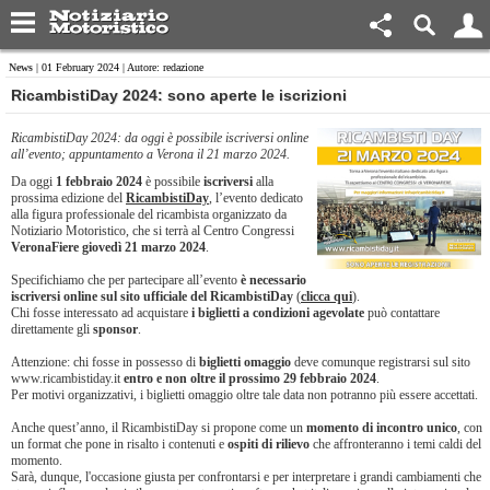
News
| 01 February 2024 | Autore: redazione
RicambistiDay 2024: sono aperte le iscrizioni
RicambistiDay 2024: da oggi è possibile iscriversi online
all’evento; appuntamento a Verona il 21 marzo 2024.
Da oggi
1 febbraio 2024
è possibile
iscriversi
alla
prossima edizione del
RicambistiDay
, l’evento dedicato
alla figura professionale del ricambista organizzato da
Notiziario Motoristico, che si terrà al Centro Congressi
VeronaFiere giovedì 21 marzo 2024
.
Specifichiamo che per partecipare all’evento
è necessario
iscriversi online sul sito ufficiale del RicambistiDay
(
clicca qui
).
Chi fosse interessato ad acquistare
i biglietti a condizioni agevolate
può contattare
direttamente gli
sponsor
.
Attenzione: chi fosse in possesso di
biglietti omaggio
deve comunque registrarsi sul sito
www.ricambistiday.it
entro e non oltre il prossimo 29 febbraio 2024
.
Per motivi organizzativi, i biglietti omaggio oltre tale data non potranno più essere accettati.
Anche quest’anno, il RicambistiDay si propone come un
momento di incontro unico
, con
un format che pone in risalto i contenuti e
ospiti di rilievo
che affronteranno i temi caldi del
momento.
Sarà, dunque, l'occasione giusta per confrontarsi e per interpretare i grandi cambiamenti che