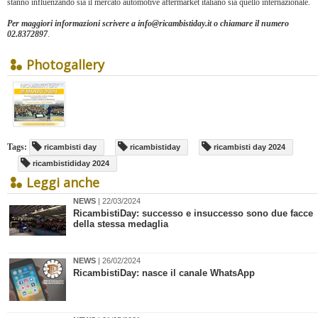
stanno influenzando sia il mercato automotive aftermarket italiano sia quello internazionale.
Per maggiori informazioni scrivere a info@ricambistiday.it o chiamare il numero
02.8372897
.
Photogallery
Tags:
ricambisti day
ricambistiday
ricambisti day 2024
ricambistididay 2024
Leggi anche
NEWS
| 22/03/2024
RicambistiDay: successo e insuccesso sono due facce
della stessa medaglia
NEWS
| 26/02/2024
​RicambistiDay: nasce il canale WhatsApp