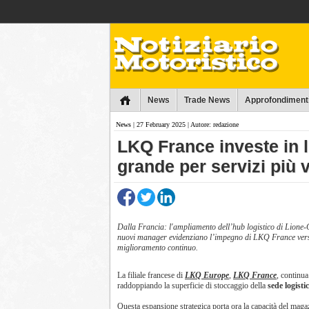
Collins
News
Trade News
Approfondiment
News
| 27 February 2025 | Autore: redazione
LKQ France investe in 
grande per servizi più 
Dalla Francia: l'ampliamento dell’hub logistico di Lione-
nuovi manager evidenziano l’impegno di LKQ France verso
miglioramento continuo.
La filiale francese di
LKQ Europe
,
LKQ France
, continua
raddoppiando la superficie di stoccaggio della
sede logisti
Questa espansione strategica porta ora la capacità del mag