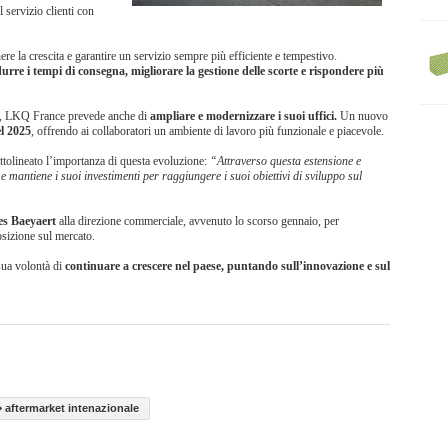
l servizio clienti con
re la crescita e garantire un servizio sempre più efficiente e tempestivo.
durre i tempi di consegna, migliorare la gestione delle scorte e rispondere più
ica, LKQ France prevede anche di
ampliare e modernizzare i suoi uffici.
Un nuovo
el 2025
, offrendo ai collaboratori un ambiente di lavoro più funzionale e piacevole.
ttolineato l’importanza di questa evoluzione:
“Attraverso questa estensione e
antiene i suoi investimenti per raggiungere i suoi obiettivi di sviluppo sul
es Baeyaert
alla direzione commerciale, avvenuto lo scorso gennaio, per
osizione sul mercato.
sua volontà di
continuare a crescere nel paese, puntando sull’innovazione e sul
aftermarket intenazionale