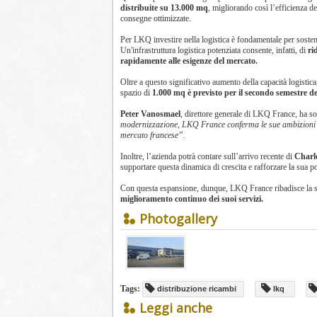
distribuite su 13.000 mq
, migliorando così l’efficienza de
consegne ottimizzate.
Per LKQ investire nella logistica è fondamentale per sostene
Un'infrastruttura logistica potenziata consente, infatti, di
ri
rapidamente alle esigenze del mercato.
Oltre a questo significativo aumento della capacità logist
spazio di
1.000 mq è previsto per il secondo semestre d
Peter Vanosmael
, direttore generale di LKQ France, ha so
modernizzazione, LKQ France conferma le sue ambizioni e m
mercato francese”.
Inoltre, l’azienda potrà contare sull’arrivo recente di
Charl
supportare questa dinamica di crescita e rafforzare la sua p
Con questa espansione, dunque, LKQ France ribadisce la 
miglioramento continuo dei suoi servizi.
Photogallery
Tags:
distribuzione ricambi
lkq
Leggi anche