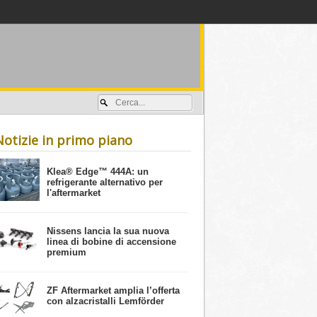
Accedi / registrati
Notizie in primo piano
​Klea® Edge™ 444A: un
refrigerante alternativo per
l'aftermarket
Nissens lancia la sua nuova
linea di bobine di accensione
premium
ZF Aftermarket amplia l’offerta
con alzacristalli Lemförder