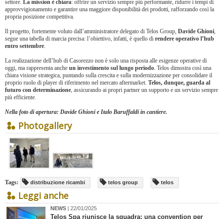
settore.
La mission è chiara
: offrire un servizio sempre più performante, ridurre i tempi di
approvvigionamento e garantire una maggiore disponibilità dei prodotti, rafforzando così la
propria posizione competitiva.
Il progetto, fortemente voluto dall’amministratore delegato di Telos Group,
Davide Ghioni
,
segue una tabella di marcia precisa: l’obiettivo, infatti, è quello di
rendere operativo l’hub
entro settembre
.
La realizzazione dell’hub di Casorezzo non è solo una risposta alle esigenze operative di
oggi, ma rappresenta anche
un investimento sul lungo periodo
. Telos dimostra così una
chiara visione strategica, puntando sulla crescita e sulla modernizzazione per consolidare il
proprio ruolo di player di riferimento nel mercato aftermarket.
Telos, dunque, guarda al
futuro con determinazione
, assicurando ai propri partner un supporto e un servizio sempre
più efficiente.
Nella foto di apertura: Davide Ghioni e Italo Baruffaldi in cantiere.
Photogallery
Tags:
distribuzione ricambi
telos group
telos
Leggi anche
NEWS
| 22/01/2025
​Telos Spa riunisce la squadra: una convention per