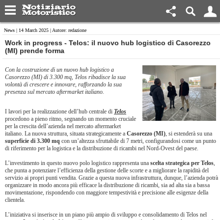
News
| 14 March 2025 | Autore: redazione
​Work in progress - Telos: il nuovo hub logistico di Casorezzo
(MI) prende forma
Con la costruzione di un nuovo hub logistico a
Casorezzo (MI) di 3.300 mq, Telos ribadisce la sua
volontà di crescere e innovare, rafforzando la sua
presenza sul mercato aftermarket italiano.
I lavori per la realizzazione dell’hub centrale di
Telos
procedono a pieno ritmo, segnando un momento cruciale
per la crescita dell’azienda nel mercato aftermarket
italiano. La nuova struttura, situata strategicamente a
Casorezzo (MI)
, si estenderà su una
superficie di 3.300 mq
con un’altezza sfruttabile di 7 metri, configurandosi come un punto
di riferimento per la logistica e la distribuzione di ricambi nel Nord-Ovest del paese.
L’investimento in questo nuovo polo logistico rappresenta una
scelta strategica per Telos
,
che punta a potenziare l’efficienza della gestione delle scorte e a migliorare la rapidità del
servizio ai propri punti vendita. Grazie a questa nuova infrastruttura, dunque, l’azienda potrà
organizzare in modo ancora più efficace la distribuzione di ricambi, sia ad alta sia a bassa
movimentazione, rispondendo con maggiore tempestività e precisione alle esigenze della
clientela.
L’iniziativa si inserisce in un piano più ampio di sviluppo e consolidamento di Telos nel