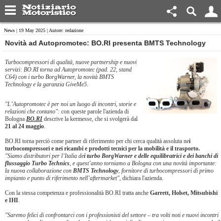
News
| 19 May 2025 | Autore: redazione
Novità ad Autopromotec: BO.RI presenta BMTS Technology
Turbocompressori di qualità, nuove partnership e nuovi
servizi: BO.RI torna ad Autopromotec (pad. 22, stand
C64) con i turbo BorgWarner, la novità BMTS
Technology e la garanzia GiveMe5.
"L’Autopromotec è per noi un luogo di incontri, storie e
relazioni che contano":
con queste parole l'azienda di
Bologna
BO.RI
descrive la kermesse, che si svolgerà dal
21 al 24 maggio
.
BO.RI torna perciò come partner di riferimento per chi cerca qualità assoluta ne
i
turbocompressori e nei ricambi e prodotti tecnici per la mobilità e il trasporto.
"Siamo distributori per l’Italia de
i turbo BorgWarner e delle equilibratrici e dei banchi di
flussaggio Turbo Technics
, e quest’anno torniamo a Bologna con una novità importante:
la nuova collaborazione con
BMTS Technology
, fornitore di turbocompressori di primo
impianto e punto di riferimento nell’aftermarket"
, dichiara l'azienda.
Con la stessa competenza e professionalità BO.RI tratta anche
Garrett, Holset, Mitsubishi
e IHI
.
"Saremo felici di confrontarci con i professionisti del settore
–
tra volti noti e nuovi incontri