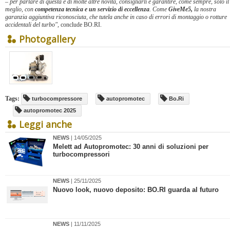
– per parlare di questa e di molte altre novità, consigliarli e garantire, come sempre, solo il
meglio, con
competenza tecnica e un servizio di eccellenza
. Come
GiveMe5,
la nostra
garanzia aggiuntiva riconosciuta, che tutela anche in caso di errori di montaggio o rotture
accidentali del turbo"
, conclude BO.RI.
Photogallery
Tags:
turbocompressore
autopromotec
Bo.Ri
autopromotec 2025
Leggi anche
NEWS
| 14/05/2025
Melett ad Autopromotec: 30 anni di soluzioni per
turbocompressori
NEWS
| 25/11/2025
​Nuovo look, nuovo deposito: BO.RI guarda al futuro
NEWS
| 11/11/2025