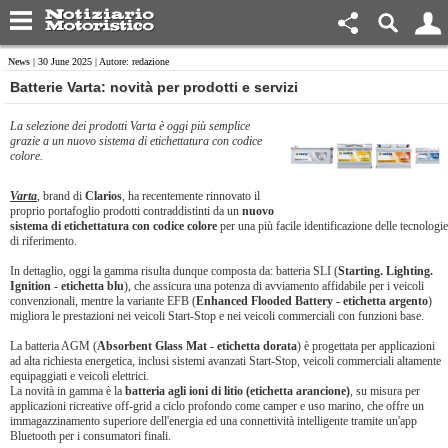
News
| 30 June 2025 | Autore: redazione
Batterie Varta: novità per prodotti e servizi
La selezione dei prodotti Varta è oggi più semplice
grazie a un nuovo sistema di etichettatura con codice
colore.
Varta
, brand di
Clarios
, ha recentemente rinnovato il
proprio portafoglio prodotti contraddistinti da un
nuovo
sistema di etichettatura con codice colore
per una più facile identificazione delle tecnologie
di riferimento.
In dettaglio, oggi la gamma risulta dunque composta da: batteria SLI (
Starting. Lighting.
Ignition - etichetta blu
), che assicura una potenza di avviamento affidabile per i veicoli
convenzionali, mentre la variante EFB (
Enhanced Flooded Battery - etichetta argento
)
migliora le prestazioni nei veicoli Start-Stop e nei veicoli commerciali con funzioni base.
La batteria AGM (
Absorbent Glass Mat - etichetta dorata
) è progettata per applicazioni
ad alta richiesta energetica, inclusi sistemi avanzati Start-Stop, veicoli commerciali altamente
equipaggiati e veicoli elettrici.
La novità in gamma è la
batteria agli ioni di litio (etichetta arancione)
, su misura per
applicazioni ricreative off-grid a ciclo profondo come camper e uso marino, che offre un
immagazzinamento superiore dell'energia ed una connettività intelligente tramite un'app
Bluetooth per i consumatori finali.