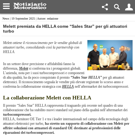
News
| 19 September 2025 | Autore: redazione
​Melett premiata da HELLA come “Sales Star” per gli attuatori
turbo
Melett ottiene il riconoscimento per le vendite globali di
attuatori turbo, consolidando così la partnership con
HELLA.
In un settore dove precisione e affidabilità fanno la
differenza,
Melett
si conferma tra i protagonisti globali.
L’azienda, nota per i suoi turbocompressori e componenti
di alta qualità, ha da poco conquistato il premio
“Sales Star HELLA”
per gli attuatori
elettronici. Il riconoscimento segnala le vendite più elevate registrate lo scorso anno e
conferma la collaborazione strategica con
HELLA
nell’aftermarket dei turbocompressori.
La collaborazione Melett con HELLA
Il premio “Sales Star” HELLA rappresenta il traguardo più recente nel quadro di una
collaborazione che ha stabilito nuovi standard sul piano della qualità nell’aftermarket dei
turbocompressori.
HELLA, fornitore OE Tier 1 e tra i leader internazionali nel campo della tecnologia degli
attuatori elettronici per turbo,
ha stretto un rapporto di collaborazione con Melett per
offrire soluzioni con attuatori di standard OE destinate ai professionisti delle
riparazioni dei turbocompressori.