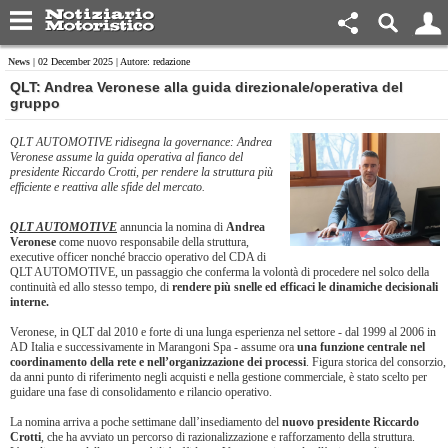
News
| 02 December 2025 | Autore: redazione
​QLT: Andrea Veronese alla guida direzionale/operativa del
gruppo
QLT AUTOMOTIVE ridisegna la governance: Andrea
Veronese assume la guida operativa al fianco del
presidente Riccardo Crotti, per rendere la struttura più
efficiente e reattiva alle sfide del mercato.
QLT AUTOMOTIVE
annuncia la nomina di
Andrea
Veronese
come nuovo responsabile della struttura,
executive officer nonché braccio operativo del CDA di
QLT AUTOMOTIVE, un passaggio che conferma la volontà di procedere nel solco della
continuità ed allo stesso tempo, di
rendere più snelle ed efficaci le dinamiche decisionali
interne.
Veronese, in QLT dal 2010 e forte di una lunga esperienza nel settore - dal 1999 al 2006 in
AD Italia e successivamente in Marangoni Spa - assume ora
una funzione centrale nel
coordinamento della rete e nell’organizzazione dei processi
. Figura storica del consorzio,
da anni punto di riferimento negli acquisti e nella gestione commerciale, è stato scelto per
guidare una fase di consolidamento e rilancio operativo.
La nomina arriva a poche settimane dall’insediamento del
nuovo presidente Riccardo
Crotti
, che ha avviato un percorso di razionalizzazione e rafforzamento della struttura.