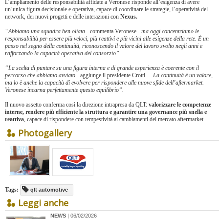
L’ampliamento delle responsabilità affidate a Veronese risponde all’esigenza di avere
un’unica figura decisionale e operativa, capace di coordinare le strategie, l’operatività del
network, dei nuovi progetti e delle interazioni con
Nexus.
“Abbiamo una squadra ben oliata
- commenta Veronese -
ma oggi concentriamo le
responsabilità per essere più veloci, più reattivi e più vicini alle esigenze della rete. È un
passo nel segno della continuità, riconoscendo il valore del lavoro svolto negli anni e
rafforzando la capacità operativa del consorzio”.
“La scelta di puntare su una figura interna e di grande esperienza è coerente con il
percorso che abbiamo avviato
- aggiunge il presidente Crotti - .
La continuità è un valore,
ma lo è anche la capacità di evolvere per rispondere alle nuove sfide dell’aftermarket.
Veronese incarna perfettamente questo equilibrio”.
Il nuovo assetto conferma così la direzione intrapresa da QLT:
valorizzare le competenze
interne, rendere più efficiente la struttura e garantire una governance più snella e
reattiva
, capace di rispondere con tempestività ai cambiamenti del mercato aftermarket.
Photogallery
Tags:
qlt automotive
Leggi anche
NEWS
| 06/02/2026