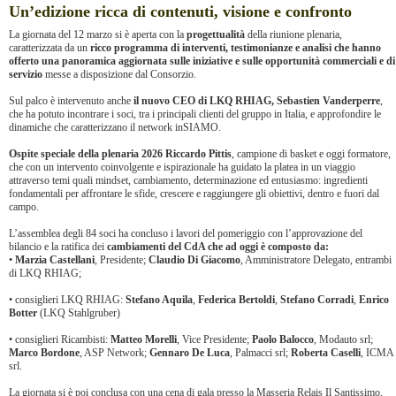
Un’edizione ricca di contenuti, visione e confronto
La giornata del 12 marzo si è aperta con la
progettualità
della riunione plenaria,
caratterizzata da un
ricco programma di interventi, testimonianze e analisi che hanno
offerto una panoramica aggiornata sulle iniziative e sulle opportunità commerciali e di
servizio
messe a disposizione dal Consorzio.
Sul palco è intervenuto anche
il nuovo CEO di LKQ RHIAG, Sebastien Vanderperre
,
che ha potuto incontrare i soci, tra i principali clienti del gruppo in Italia, e approfondire le
dinamiche che caratterizzano il network inSIAMO.
Ospite speciale della plenaria 2026 Riccardo Pittis
, campione di basket e oggi formatore,
che con un intervento coinvolgente e ispirazionale ha guidato la platea in un viaggio
attraverso temi quali mindset, cambiamento, determinazione ed entusiasmo: ingredienti
fondamentali per affrontare le sfide, crescere e raggiungere gli obiettivi, dentro e fuori dal
campo.
L’assemblea degli 84 soci ha concluso i lavori del pomeriggio con l’approvazione del
bilancio e la ratifica dei
cambiamenti del CdA che ad oggi è composto da:
•
Marzia Castellani
, Presidente;
Claudio Di Giacomo
, Amministratore Delegato, entrambi
di LKQ RHIAG;
• consiglieri LKQ RHIAG:
Stefano Aquila
,
Federica Bertoldi
,
Stefano Corradi
,
Enrico
Botter
(LKQ Stahlgruber)
• consiglieri Ricambisti:
Matteo Morelli
, Vice Presidente;
Paolo Balocco
, Modauto srl;
Marco Bordone
, ASP Network;
Gennaro De
Luca
, Palmacci srl;
Roberta Caselli
, ICMA
srl.
La giornata si è poi conclusa con una cena di gala presso la Masseria Relais Il Santissimo,