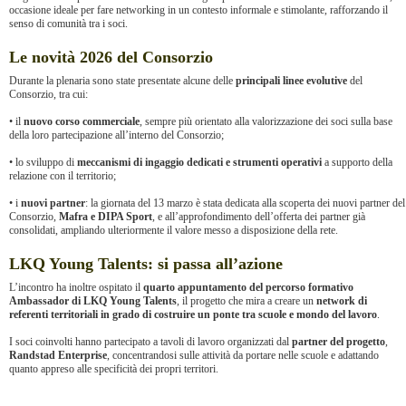
occasione ideale per fare networking in un contesto informale e stimolante, rafforzando il
senso di comunità tra i soci.
Le novità 2026 del Consorzio
Durante la plenaria sono state presentate alcune delle
principali linee evolutive
del
Consorzio, tra cui:
• il
nuovo corso commerciale
, sempre più orientato alla valorizzazione dei soci sulla base
della loro partecipazione all’interno del Consorzio;
• lo sviluppo di
meccanismi di ingaggio dedicati e strumenti operativi
a supporto della
relazione con il territorio;
• i
nuovi partner
: la giornata del 13 marzo è stata dedicata alla scoperta dei nuovi partner del
Consorzio,
Mafra e DIPA Sport
, e all’approfondimento dell’offerta dei partner già
consolidati, ampliando ulteriormente il valore messo a disposizione della rete.
LKQ Young Talents: si passa all’azione
L’incontro ha inoltre ospitato il
quarto appuntamento del percorso formativo
Ambassador di LKQ Young Talents
, il progetto che mira a creare un
network di
referenti territoriali in grado di costruire un ponte tra scuole e mondo del lavoro
.
I soci coinvolti hanno partecipato a tavoli di lavoro organizzati dal
partner del progetto
,
Randstad Enterprise
, concentrandosi sulle attività da portare nelle scuole e adattando
quanto appreso alle specificità dei propri territori.