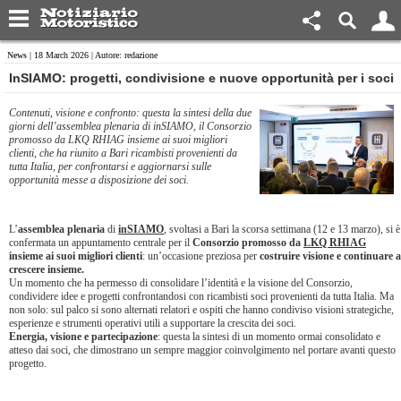
News
| 18 March 2026 | Autore: redazione
InSIAMO: progetti, condivisione e nuove opportunità per i soci
Contenuti, visione e confronto: questa la sintesi della due
giorni dell’assemblea plenaria di inSIAMO, il Consorzio
promosso da LKQ RHIAG insieme ai suoi migliori
clienti, che ha riunito a Bari ricambisti provenienti da
tutta Italia, per confrontarsi e aggiornarsi sulle
opportunità messe a disposizione dei soci.
L’
assemblea plenaria
di
inSIAMO
, svoltasi a Bari la scorsa settimana (12 e 13 marzo), si è
confermata un appuntamento centrale per il
Consorzio promosso da
LKQ RHIAG
insieme ai suoi migliori clienti
: un’occasione preziosa per
costruire visione e continuare a
crescere insieme.
Un momento che ha permesso di consolidare l’identità e la visione del Consorzio,
condividere idee e progetti confrontandosi con ricambisti soci provenienti da tutta Italia. Ma
non solo: sul palco si sono alternati relatori e ospiti che hanno condiviso visioni strategiche,
esperienze e strumenti operativi utili a supportare la crescita dei soci.
Energia, visione e partecipazione
: questa la sintesi di un momento ormai consolidato e
atteso dai soci, che dimostrano un sempre maggior coinvolgimento nel portare avanti questo
progetto.