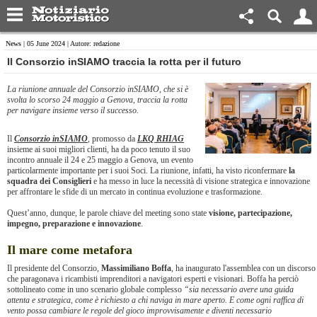
News
| 05 June 2024 | Autore: redazione
​Il Consorzio inSIAMO traccia la rotta per il futuro
La riunione annuale del Consorzio inSIAMO, che si è
svolta lo scorso 24 maggio a Genova, traccia la rotta
per navigare insieme verso il successo.
Il
Consorzio inSIAMO
, promosso da
LKQ RHIAG
insieme ai suoi migliori clienti, ha da poco tenuto il suo
incontro annuale il 24 e 25 maggio a Genova, un evento
particolarmente importante per i suoi Soci. La riunione, infatti, ha visto riconfermare
la
squadra dei Consiglieri
e ha messo in luce la necessità di visione strategica e innovazione
per affrontare le sfide di un mercato in continua evoluzione e trasformazione.
Quest’anno, dunque, le parole chiave del meeting sono state
visione, partecipazione,
impegno, preparazione e innovazione
.
Il mare come metafora
Il presidente del Consorzio,
Massimiliano Boffa
, ha inaugurato l'assemblea con un discorso
che paragonava i ricambisti imprenditori a navigatori esperti e visionari. Boffa ha perciò
sottolineato come in uno scenario globale complesso
“sia necessario avere una guida
attenta e strategica, come è richiesto a chi naviga in mare aperto. E come ogni raffica di
vento possa cambiare le regole del gioco improvvisamente e diventi necessario