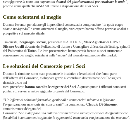
riconfigurare la rotta, ma soprattutto
dotarsi dei giusti strumenti per cavalcare le onde
”,
proprio come quelli che inSIAMO mette a disposizione dei suoi Soci.
Come orientarsi al meglio
Durante l'evento, per aiutare gli imprenditori consorziati a comprendere
“in quali acque
stiamo navigando”
e come orientarsi al meglio, vari esperti hanno offerto preziose analisi e
prospettive sul mercato attuale.
Tra questi,
Piergiorgio Beccari
, presidente di A.D.I.R.A.,
Marc Aguettaz
di GIPA e
Silvano Guelfi
docente del Politecnico di Torino e Consigliere di Standard&Testing, spinoff
del Politecnico di Torino. Le loro presentazioni hanno perciò fornito ai soci strumenti e
conoscenze per meglio orientarsi nelle "acque" del mercato automotive aftermarket.
Le soluzioni del Consorzio per i Soci
Durante la riunione, sono state presentate le iniziative e le soluzioni che fanno parte
dell’offerta del Consorzio, sviluppata grazie al contributo determinante dei Consiglieri
ricambisti che nei
mesi precedenti
hanno raccolto le esigenze dei Soci
. A questo punto i riflettori sono stati
puntati sui servizi a valore aggiunto proposti dal Consorzio.
“Un’offerta di soluzioni formative, gestionali e commerciali mirata a migliorare
l’organizzazione aziendale dei consorziati”
ha commentato
Claudio Di Giacomo
,
amministratore delegato del
Consorzio
“e a sviluppare una cultura organizzativa e strategica capace di affrontare con
flessibilità i cambiamenti cogliendo le opportunità insite nella trasformazione del mercato”.