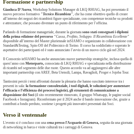
Formazione e partnership
Gianluca D’Aurea
, Workshop Solutions Manager di LKQ RHIAG, ha poi presentato il
nuovo percorso formativo
"Tecnico Ricambista"
, che ha come obiettivo quello di creare
all’interno dei negozi dei ricambisti figure specializzate, con competenze tecniche su prodotti
e attrezzature, che possano diventare un punto di riferimento per l’officina.
Parlando di formazione manageriale, durante la giornata
sono stati consegnati i diplomi
della prima edizione del percorso
“Cassa, Profitto, Sviluppo. Il Ricambista Eccellente”
disponibile all’interno del Master pluriennale inSIAMO e organizzato in collaborazione con
Standard&Testing, Spin-Off del Politecnico di Torino. Il corso ha soddisfatto e superato le
aspettative dei partecipanti ed è stato annunciato l’avvio di un nuovo ciclo già nel 2024.
Il Consorzio inSIAMO ha anche annunciato nuove partnership strategiche, inclusa quella di
quest’anno con
Motorparts,
consociata di LKQ RHIAG e specializzata nella distribuzione
di ricambi nel segmento delle due ruote. Questo accordo va ad aggiungersi alle altre
importanti partnership con AREF, Beta Utensili, Lampa, Ravaglioli, Proger e Jojoba Tour.
Tantissimi perciò i temi affrontati durante la plenaria che hanno suscitato interesse tra i
presenti in sala:
la formazione consulenziale, i tool digitali, le soluzioni per aumentare
l’efficacia e l’efficienza dei processi logistici, gli strumenti di comunicazione a
disposizione dei Soci
(il sito recentemente rinnovato, il gruppo Whatsapp, le pagine social
Facebook e Instagram). Riconfermato per il 2024 anche il bando innovazione che, grazie a
contributi a fondo perduto, sostiene i progetti più innovativi presentati dai Soci.
Verso il ventennale
L'evento si è concluso con una
cena presso l'Acquario di Genova,
seguita da una giornata
di networking in barca e visite culturali tra i carruggi di Genova.