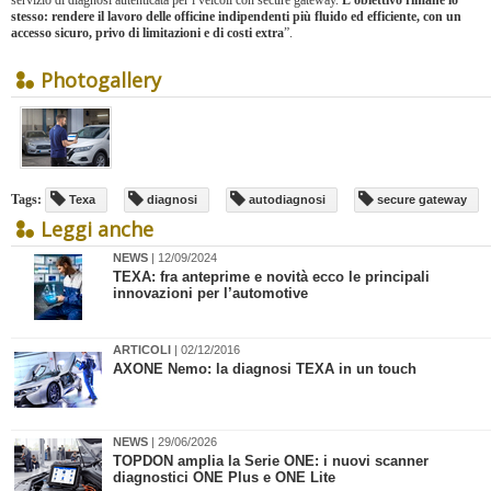
servizio di diagnosi autenticata per i veicoli con secure gateway.
L’obiettivo rimane lo
stesso: rendere il lavoro delle officine indipendenti più fluido ed efficiente, con un
accesso sicuro, privo di limitazioni e di costi extra
”.
Photogallery
Tags:
Texa
diagnosi
autodiagnosi
secure gateway
Leggi anche
NEWS
| 12/09/2024
TEXA: fra anteprime e novità ecco le principali
innovazioni per l’automotive
ARTICOLI
| 02/12/2016
AXONE Nemo: la diagnosi TEXA in un touch
NEWS
| 29/06/2026
TOPDON amplia la Serie ONE: i nuovi scanner
diagnostici ONE Plus e ONE Lite