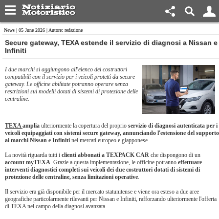
News
| 05 June 2026 | Autore: redazione
Secure gateway, TEXA estende il servizio di diagnosi a Nissan e
Infiniti
I due marchi si aggiungono all'elenco dei costruttori
compatibili con il servizio per i veicoli protetti da secure
gateway. Le officine abilitate potranno operare senza
restrizioni sui modelli dotati di sistemi di protezione delle
centraline.
TEXA
amplia
ulteriormente la copertura del proprio
servizio di diagnosi autenticata per i
veicoli equipaggiati con sistemi secure gateway, annunciando l'estensione del supporto
ai marchi Nissan e Infiniti
nei mercati europeo e giapponese.
La novità riguarda tutti i
clienti abbonati a TEXPACK CAR
che dispongono di un
account myTEXA
. Grazie a questa implementazione, le officine potranno
effettuare
interventi diagnostici completi sui veicoli dei due costruttori dotati di sistemi di
protezione delle centraline, senza limitazioni operative
.
Il servizio era già disponibile per il mercato statunitense e viene ora esteso a due aree
geografiche particolarmente rilevanti per Nissan e Infiniti, rafforzando ulteriormente l'offerta
di TEXA nel campo della diagnosi avanzata.