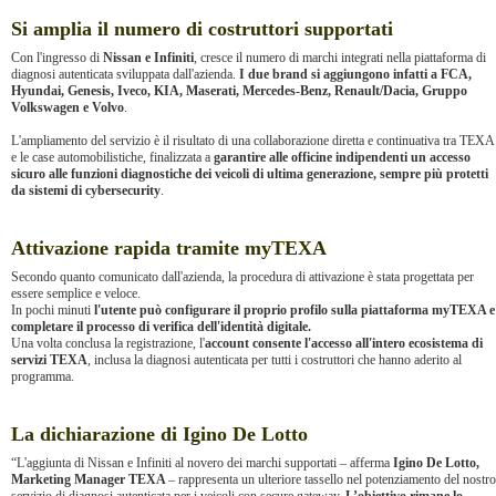
Si amplia il numero di costruttori supportati
Con l'ingresso di
Nissan e Infiniti
, cresce il numero di marchi integrati nella piattaforma di
diagnosi autenticata sviluppata dall'azienda.
I due brand si aggiungono infatti a FCA,
Hyundai, Genesis, Iveco, KIA, Maserati, Mercedes-Benz, Renault/Dacia, Gruppo
Volkswagen e Volvo
.
L'ampliamento del servizio è il risultato di una collaborazione diretta e continuativa tra TEXA
e le case automobilistiche, finalizzata a
garantire alle officine indipendenti un accesso
sicuro alle funzioni diagnostiche dei veicoli di ultima generazione, sempre più protetti
da sistemi di cybersecurity
.
Attivazione rapida tramite myTEXA
Secondo quanto comunicato dall'azienda, la procedura di attivazione è stata progettata per
essere semplice e veloce.
In pochi minuti
l'utente può configurare il proprio profilo sulla piattaforma myTEXA e
completare il processo di verifica dell'identità digitale.
Una volta conclusa la registrazione, l'
account consente l'accesso all'intero ecosistema di
servizi TEXA
, inclusa la diagnosi autenticata per tutti i costruttori che hanno aderito al
programma.
La dichiarazione di Igino De Lotto
“L'aggiunta di Nissan e Infiniti al novero dei marchi supportati – afferma
Igino De Lotto,
Marketing Manager TEXA
– rappresenta un ulteriore tassello nel potenziamento del nostro