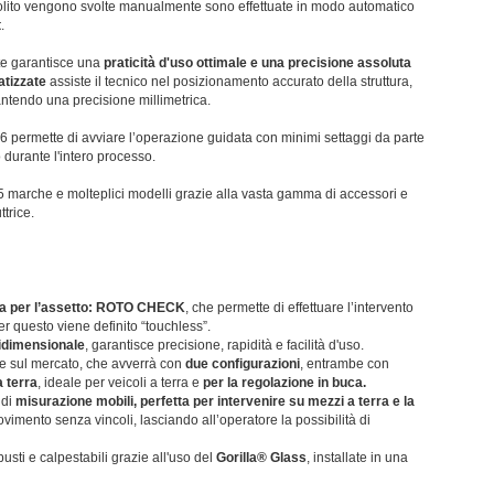
 solito vengono svolte manualmente sono effettuate in modo automatico
t
.
ate garantisce una
praticità d'uso ottimale e una precisione assoluta
atizzate
assiste il tecnico nel posizionamento accurato della struttura,
ntendo una precisione millimetrica.
6 permette di avviare l’operazione guidata con minimi settaggi da parte
durante l'intero processo.
75 marche e molteplici modelli grazie alla vasta gamma di accessori e
ttrice.
ma per l’assetto: ROTO CHECK
, che permette di effettuare l’intervento
er questo viene definito “touchless”.
ridimensionale
, garantisce precisione, rapidità e facilità d'uso.
ne sul mercato, che avverrà con
due configurazioni
, entrambe con
a terra
, ideale per veicoli a terra e
per la regolazione in buca.
 di
misurazione mobili, perfetta per intervenire su mezzi a terra e la
ovimento senza vincoli, lasciando all’operatore la possibilità di
busti e calpestabili grazie all'uso del
Gorilla® Glass
, installate in una