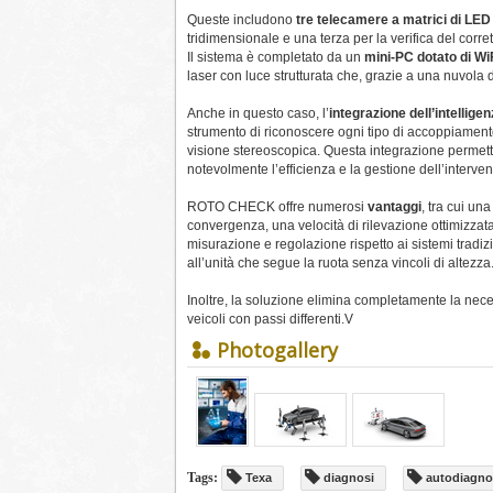
Queste includono
tre telecamere a matrici di LED
tridimensionale e una terza per la verifica del corr
Il sistema è completato da un
mini-PC dotato di Wi
laser con luce strutturata che, grazie a una nuvola 
Anche in questo caso, l’
integrazione dell’intelligen
strumento di riconoscere ogni tipo di accoppiament
visione stereoscopica. Questa integrazione permette
notevolmente l’efficienza e la gestione dell’interven
ROTO CHECK offre numerosi
vantaggi
, tra cui un
convergenza, una velocità di rilevazione ottimizzata
misurazione e regolazione rispetto ai sistemi tradi
all’unità che segue la ruota senza vincoli di altezza
Inoltre, la soluzione elimina completamente la neces
veicoli con passi differenti.V
Photogallery
Tags:
Texa
diagnosi
autodiagno