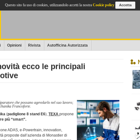
Questo sito fa uso di cookies, utilizzandolo accetti la nostra
Cookie policy
Accetta
i
Opinioni
Rivista
Autofficina Autorizzata
ovità ecco le principali
otive
iparatore che possano agevolarlo nel suo lavoro;
echanika Francoforte.
ika
(
padiglione 8 stand E6
),
TEXA
propone
re più “smart”.
zione ADAS, e-Powertrain, innovation,
ità proposte dall’azienda di Monastier di