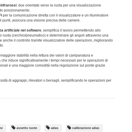
 infrarossi
: due orientate verso la ruota per una visualizzazione
etto posizionamento.
Fi
per la comunicazione diretta con il visualizzatore e un illuminatore
di punti, assicura una visione precisa delle camere.
za artificiale nel software
, semplifica il lavoro permettendo allo
o ruota (cerchio/pneumatico) e determinare gli angoli attraverso una
 anche il controllo tramite visualizzatore delle operazioni, migliorando
to.
a maggiore stabilità nella lettura dei valori di campanatura e
 che riduce significativamente i tempi necessari per le operazioni di
zionali e una maggiore comodità nella regolazione sul ponte grazie
.
sità di aggrappi, rilevatori o bersagli, semplificando le operazioni per
si
assetto ruote
adas
calibrazione adas