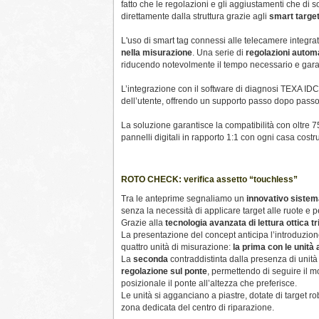
fatto che le regolazioni e gli aggiustamenti che di
direttamente dalla struttura grazie agli
smart targe
L'uso di smart tag connessi alle telecamere integr
nella misurazione
. Una serie di
regolazioni autom
riducendo notevolmente il tempo necessario e gara
L’integrazione con il software di diagnosi TEXA IDC
dell’utente, offrendo un supporto passo dopo passo 
La soluzione garantisce la compatibilità con oltre 
pannelli digitali in rapporto 1:1 con ogni casa costru
ROTO CHECK: verifica assetto “touchless”
Tra le anteprime segnaliamo un
innovativo siste
senza la necessità di applicare target alle ruote e p
Grazie alla
tecnologia avanzata di lettura ottica t
La presentazione del concept anticipa l’introduzio
quattro unità di misurazione:
la prima con le unità 
La
seconda
contraddistinta dalla presenza di unità
regolazione sul ponte
, permettendo di seguire il m
posizionale il ponte all’altezza che preferisce.
Le unità si agganciano a piastre, dotate di target ro
zona dedicata del centro di riparazione.