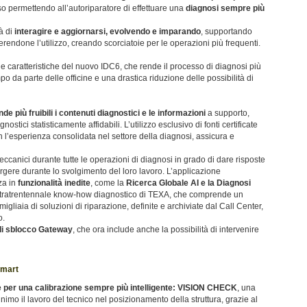
sso permettendo all’autoriparatore di effettuare una
diagnosi sempre più
à di
interagire e aggiornarsi, evolvendo e imparando
, supportando
gerendone l’utilizzo, creando scorciatoie per le operazioni più frequenti.
le caratteristiche del nuovo IDC6, che rende il processo di diagnosi più
o da parte delle officine e una drastica riduzione delle possibilità di
nde più fruibili i contenuti diagnostici e le informazioni
a supporto,
nostici statisticamente affidabili. L’utilizzo esclusivo di fonti certificate
’esperienza consolidata nel settore della diagnosi, assicura e
ccanici durante tutte le operazioni di diagnosi in grado di dare risposte
ere durante lo svolgimento del loro lavoro. L’applicazione
zza in
funzionalità inedite
, come la
Ricerca Globale AI e la Diagnosi
ultratrentennale know-how diagnostico di TEXA, che comprende un
gliaia di soluzioni di riparazione, definite e archiviate dal Call Center,
o.
 di sblocco Gateway
, che ora include anche la possibilità di intervenire
smart
 per una calibrazione sempre più intelligente: VISION CHECK
, una
nimo il lavoro del tecnico nel posizionamento della struttura, grazie al