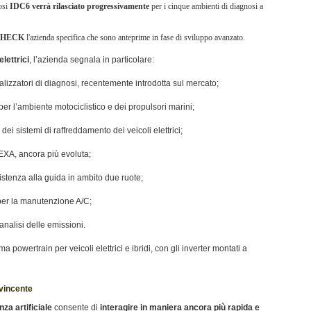
osi
IDC6 verrà rilasciato progressivamente
per i cinque ambienti di diagnosi a
 CHECK
l'azienda specifica che sono anteprime in fase di sviluppo avanzato.
elettrici
, l’azienda segnala in particolare:
sualizzatori di diagnosi, recentemente introdotta sul mercato;
r l’ambiente motociclistico e dei propulsori marini;
dei sistemi di raffreddamento dei veicoli elettrici;
TEXA, ancora più evoluta;
sistenza alla guida in ambito due ruote;
 per la manutenzione A/C;
l’analisi delle emissioni.
tema powertrain per veicoli elettrici e ibridi, con gli inverter montati a
 vincente
enza artificiale
consente di
interagire in maniera ancora più rapida e