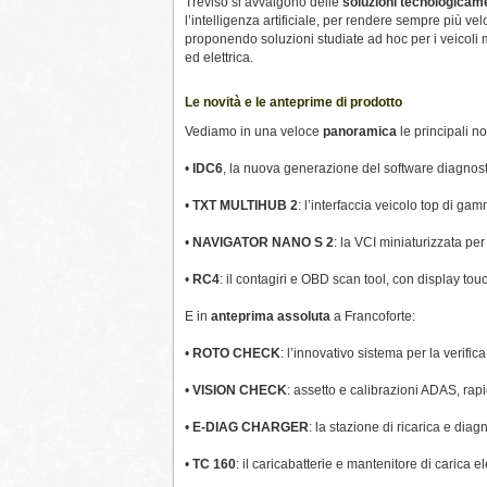
Treviso si avvalgono delle
soluzioni tecnologicam
l’intelligenza artificiale, per rendere sempre più v
proponendo soluzioni studiate ad hoc per i veicoli m
ed elettrica.
Le novità e le anteprime di prodotto
Vediamo in una veloce
panoramica
le principali 
•
IDC6
, la nuova generazione del software diagnostic
•
TXT MULTIHUB 2
: l’interfaccia veicolo top di g
•
NAVIGATOR NANO S 2
: la VCI miniaturizzata pe
•
RC4
: il contagiri e OBD scan tool, con display tou
E in
anteprima assoluta
a Francoforte:
•
ROTO CHECK
: l’innovativo sistema per la verifica
•
VISION CHECK
: assetto e calibrazioni ADAS, rapid
•
E-DIAG CHARGER
: la stazione di ricarica e diagn
•
TC 160
: il caricabatterie e mantenitore di carica el