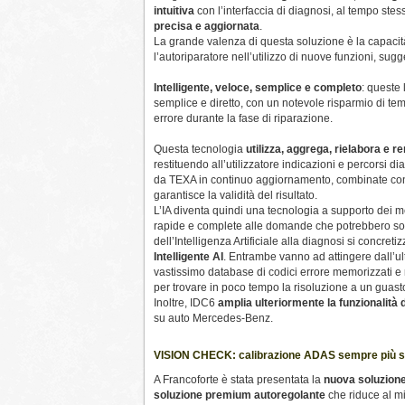
intuitiva
con l’interfaccia di diagnosi, al tempo ste
precisa e aggiornata
.
La grande valenza di questa soluzione è la capacit
l’autoriparatore nell’utilizzo di nuove funzioni, sug
Intelligente, veloce, semplice e completo
: queste 
semplice e diretto, con un notevole risparmio di temp
errore durante la fase di riparazione.
Questa tecnologia
utilizza, aggrega, rielabora e re
restituendo all’utilizzatore indicazioni e percorsi diag
da TEXA in continuo aggiornamento, combinate con l
garantisce la validità del risultato.
L’IA diventa quindi una tecnologia a supporto dei me
rapide e complete alle domande che potrebbero sorg
dell’Intelligenza Artificiale alla diagnosi si concreti
Intelligente AI
. Entrambe vanno ad attingere dall’
vastissimo database di codici errore memorizzati e mi
per trovare in poco tempo la risoluzione a un guast
Inoltre, IDC6
amplia ulteriormente la funzionalità
su auto Mercedes-Benz.
VISION CHECK: calibrazione ADAS sempre più 
A Francoforte è stata presentata la
nuova soluzione
soluzione premium autoregolante
che riduce al mi