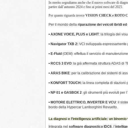
In merito segnaliamo anche che il nuovo software di diagn
partire dall’autunno 2024 e fino ai primi mesi del 2025.
Per quanto riguarda invece
VISION CHECK e ROTO
Per il mondo della
riparazione dei veicoli ibridi ed 
•
AXONE VOICE, PLUS e LIGHT
: la trilogia dei vi
•
Navigator TXB 2:
VCI sviluppata espressamente pe
•
E-Fluid
(OEM): effettua il servizio di manutenzione 
•
RCCS 3 EVO
: la già affermata struttura ADAS di 
•
ARAS BIKE
: per la calibrazione dei sistemi di as
•
KONFORT TOUCH:
la linea completa di stazioni
•
NP 01 e GASBOX 2
: gli strumenti più evoluti per 
•
MOTORE ELETTRICO, INVERTER E VCU
: il sis
bordo della Hypercar Lamborghini Revuelto.
La diagnosi e l’intelligenza artificiale: un binomio
Integrata nel
software diagnostico IDC6
, l’
intellig