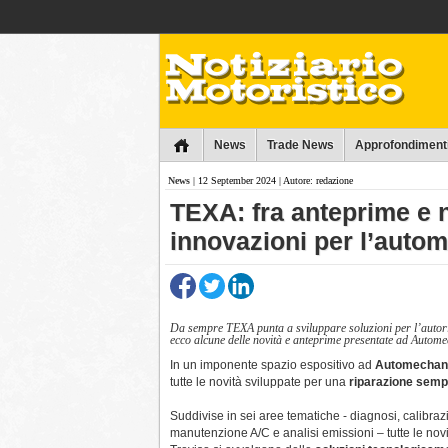
Collins
News
Trade News
Approfondiment
News
| 12 September 2024 | Autore: redazione
TEXA: fra anteprime e n
innovazioni per l’autom
Da sempre TEXA punta a sviluppare soluzioni per l’autor
ecco alcune delle novità e anteprime presentate ad Autom
In un imponente spazio espositivo ad
Automechan
tutte le novità sviluppate per una
riparazione semp
Suddivise in sei aree tematiche - diagnosi, calibra
manutenzione A/C e analisi emissioni – tutte le nov