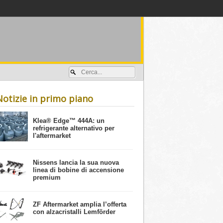
Accedi / registrati
Notizie in primo piano
​Klea® Edge™ 444A: un
refrigerante alternativo per
l'aftermarket
Nissens lancia la sua nuova
linea di bobine di accensione
premium
ZF Aftermarket amplia l’offerta
con alzacristalli Lemförder