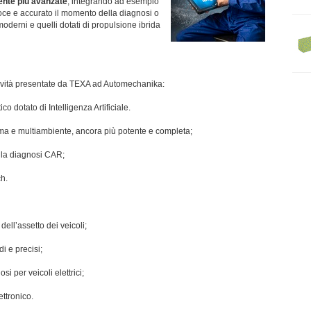
ente più avanzate
, integrando ad esempio
eloce e accurato il momento della diagnosi o
oderni e quelli dotati di propulsione ibrida
novità presentate da TEXA ad Automechanika:
o dotato di Intelligenza Artificiale.
amma e multiambiente, ancora più potente e completa;
r la diagnosi CAR;
ch.
 dell’assetto dei veicoli;
i e precisi;
osi per veicoli elettrici;
ettronico.