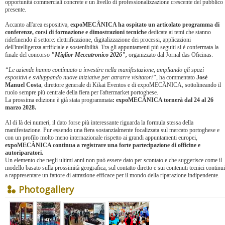
opportunità commerciali concrete e un livello di professionalizzazione crescente del pubblico
presente.
Accanto all'area espositiva,
expoMECÂNICA ha ospitato un articolato programma di
conferenze, corsi di formazione e dimostrazioni tecniche
dedicate ai temi che stanno
ridefinendo il settore: elettrificazione, digitalizzazione dei processi, applicazioni
dell'intelligenza artificiale e sostenibilità. Tra gli appuntamenti più seguiti si è confermata la
finale del concorso
"Miglior Meccatronico 2026",
organizzato dal Jornal das Oficinas.
“Le aziende hanno continuato a investire nella manifestazione, ampliando gli spazi
espositivi e sviluppando nuove iniziative per attrarre visitatori”
, ha commentato
José
Manuel Costa
, direttore generale di Kikai Eventos e di expoMECÂNICA, sottolineando il
ruolo sempre più centrale della fiera per l'aftermarket portoghese.
La prossima edizione è già stata programmata
: expoMECÂNICA tornerà dal 24 al 26
marzo 2028.
Al di là dei numeri, il dato forse più interessante riguarda la formula stessa della
manifestazione. Pur essendo una fiera sostanzialmente focalizzata sul mercato portoghese e
con un profilo molto meno internazionale rispetto ai grandi appuntamenti europei,
expoMECÂNICA continua a registrare una forte partecipazione di officine e
autoriparatori.
Un elemento che negli ultimi anni non può essere dato per scontato e che suggerisce come il
modello basato sulla prossimità geografica, sul contatto diretto e sui contenuti tecnici continui
a rappresentare un fattore di attrazione efficace per il mondo della riparazione indipendente.
Photogallery