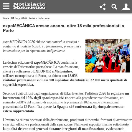
News
| 01 July 2026 | Autore: redazione
​expoMECÂNICA cresce ancora: oltre 18 mila professionisti a
Porto
expoMECÂNICA 2026 chiude con numeri in crescita e
conferma il modello basato su formazione, prossimità e
innovazione per la riparazione indipendente
La decima edizione di
expoMECÂNICA
conferma la
crescita dell'aftermarket portoghese. La manifestazione,
che si è svolta presso
EXPONOR a Matosinhos
,
nell'area metropolitana di Porto, ha chiuso con
18.053
visitatori professionali e quasi 300 espositori distribuiti su 32.000 metri quadrati di
superficie espositiva.
Secondo i dati diffusi dagli organizzatori di Kikai Eventos, l'edizione 2026 ha registrato
un
incremento del 19% degli spazi espositivi
rispetto alla precedente manifestazione, un
aumento dell'8% del numero di espositori e la presenza di 102 aziende internazionali
provenienti da 12 Paesi. Tra queste,
la Spagna si è confermata il principale mercato
estero rappresentato.
L'evento ha riunito operatori della distribuzione, produttori di ricambi, fornitori di attrezzature
e servizi, officine e professionisti della riparazione. Numerosi espositori hanno sottolineato
la qualità dei contatti generati durante i tre giorni di manifestazione
, evidenziando