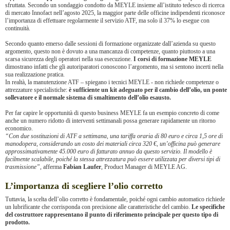
sfruttata. Secondo un sondaggio condotto da MEYLE insieme all’istituto tedesco di ricerca
di mercato Innofact nell’agosto 2025, la maggior parte delle officine indipendenti riconosce
l’importanza di effettuare regolarmente il servizio ATF, ma solo il 37% lo esegue con
continuità.
Secondo quanto emerso dalle sessioni di formazione organizzate dall’azienda su questo
argomento, questo non è dovuto a una mancanza di competenze, quanto piuttosto a una
scarsa sicurezza degli operatori nella sua esecuzione.
I corsi di formazione MEYLE
dimostrano infatti che gli autoriparatori conoscono l’argomento, ma si sentono incerti nella
sua realizzazione pratica.
In realtà, la manutenzione ATF – spiegano i tecnici MEYLE - non richiede competenze o
attrezzature specialistiche:
è sufficiente un kit adeguato per il cambio dell’olio, un ponte
sollevatore e il normale sistema di smaltimento dell’olio esausto.
Per far capire le opportunità di questo business MEYLE fa un esempio concreto di come
anche un numero ridotto di interventi settimanali possa generare rapidamente un ritorno
economico.
“Con due sostituzioni di ATF a settimana, una tariffa oraria di 80 euro e circa 1,5 ore di
manodopera, considerando un costo dei materiali circa 320 €, un’officina può generare
approssimativamente 45.000 euro di fatturato annuo da questo servizio. Il modello è
facilmente scalabile, poiché la stessa attrezzatura può essere utilizzata per diversi tipi di
trasmissione”
, afferma
Fabian Laufer
, Product Manager di MEYLE AG.
L’importanza di scegliere l’olio corretto
Tuttavia, la scelta dell’olio corretto è fondamentale, poiché ogni cambio automatico richiede
un lubrificante che corrisponda con precisione alle caratteristiche del cambio.
Le specifiche
del costruttore rappresentano il punto di riferimento principale per questo tipo di
prodotto.