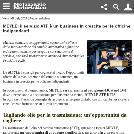
News
| 08 July 2026 | Autore: redazione
MEYLE: il servizio ATF è un business in crescita per le officine
indipendenti
MEYLE evidenzia le opportunità economiche offerte
dalla manutenzione del cambio automatico e fornisce
indicazioni tecniche per eseguire correttamente il
servizio, che sarà protagonista anche ad Automechanika
Frankfurt 2026.
Da
MEYLE
i consigli per cogliere al meglio l’opportunità
offerta dalla manutenzione del cambio automatico, un
business in crescita per le officine indipendenti.
In occasione di Automechanika,
MEYLE sarà presente al padiglione 4.0, stand D41
,
dove i tecnici sono a disposizione per illustrare da vicino i
MEYLE ATF KITS
.
In ogni caso l’azienda consiglia di rivolgersi al proprio distributore di ricambi per ricevere
consulenza e formazione su questo argomento.
Tagliando olio per la trasmissione: un’opportunità da
cogliere
La sostituzione dell’olio del cambio automatico (ATF), spiegano i tecnici MEYLE,
rappresenta
un’opportunità di guadagno significativa
, ma ancora in gran parte non