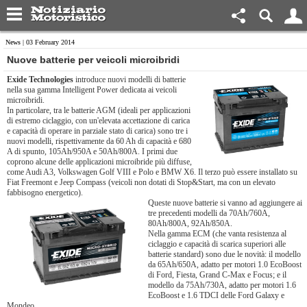
News
| 03 February 2014
Nuove batterie per veicoli microibridi
Exide Technologies
introduce nuovi modelli di batterie
nella sua gamma Intelligent Power dedicata ai veicoli
microibridi.
In particolare, tra le batterie AGM (ideali per applicazioni
di estremo ciclaggio, con un'elevata accettazione di carica
e capacità di operare in parziale stato di carica) sono tre i
nuovi modelli, rispettivamente da 60 Ah di capacità e 680
A di spunto, 105Ah/950A e 50Ah/800A. I primi due
coprono alcune delle applicazioni microibride più diffuse,
come Audi A3, Volkswagen Golf VIII e Polo e BMW X6. Il terzo può essere installato su
Fiat Freemont e Jeep Compass (veicoli non dotati di Stop&Start, ma con un elevato
fabbisogno energetico).
Queste nuove batterie si vanno ad aggiungere ai
tre precedenti modelli da 70Ah/760A,
80Ah/800A, 92Ah/850A.
Nella gamma ECM (che vanta resistenza al
ciclaggio e capacità di scarica superiori alle
batterie standard) sono due le novità: il modello
da 65Ah/650A, adatto per motori 1.0 EcoBoost
di Ford, Fiesta, Grand C-Max e Focus; e il
modello da 75Ah/730A, adatto per motori 1.6
EcoBoost e 1.6 TDCI delle Ford Galaxy e
Mondeo.