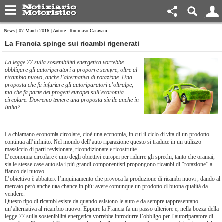
News
| 07 March 2016 | Autore: Tommaso Caravani
La Francia spinge sui ricambi rigenerati
La legge 77 sulla sostenibilità energetica vorrebbe
obbligare gli autoriparatori a proporre sempre, oltre al
ricambio nuovo, anche l’alternativa di rotazione. Una
proposta che fa infuriare gli autoriparatori d’oltralpe,
ma che fa parte dei progetti europei sull’economia
circolare. Dovremo temere una proposta simile anche in
Italia?
La chiamano economia circolare, cioè una economia, in cui il ciclo di vita di un prodotto
continua all’infinito. Nel mondo dell’auto riparazione questo si traduce in un utilizzo
massiccio di parti revisionate, ricondizionate e ricostruite.
L’economia circolare è uno degli obiettivi europei per ridurre gli sprechi, tanto che oramai,
sia le stesse case auto sia i più grandi componentisti propongono ricambi di “rotazione” a
fianco del nuovo.
L’obiettivo è abbattere l’inquinamento che provoca la produzione di ricambi nuovi , dando al
mercato però anche una chance in più: avere comunque un prodotto di buona qualità da
vendere.
Questo tipo di ricambi esiste da quando esistono le auto e da sempre rappresentano
un’alternativa al ricambio nuovo. Eppure la Francia fa un passo ulteriore e, nella bozza della
legge 77 sulla sostenibilità energetica vorrebbe introdurre l’obbligo per l’autoriparatore di