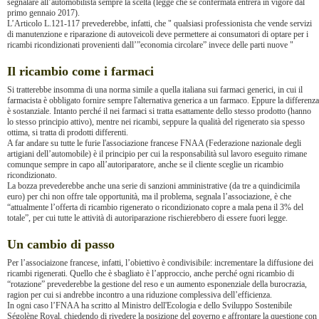
segnalare all’automobilista sempre la scelta (legge che se confermata entrerà in vigore dal
primo gennaio 2017).
L’Articolo L.121-117 prevederebbe, infatti, che " qualsiasi professionista che vende servizi
di manutenzione e riparazione di autoveicoli deve permettere ai consumatori di optare per i
ricambi ricondizionati provenienti dall’”economia circolare” invece delle parti nuove "
Il ricambio come i farmaci
Si tratterebbe insomma di una norma simile a quella italiana sui farmaci generici, in cui il
farmacista è obbligato fornire sempre l'alternativa generica a un farmaco. Eppure la differenza
è sostanziale. Intanto perché il nei farmaci si tratta esattamente dello stesso prodotto (hanno
lo stesso principio attivo), mentre nei ricambi, seppure la qualità del rigenerato sia spesso
ottima, si tratta di prodotti differenti.
A far andare su tutte le furie l'associazione francese FNAA (Federazione nazionale degli
artigiani dell’automobile) è il principio per cui la responsabilità sul lavoro eseguito rimane
comunque sempre in capo all’autoriparatore, anche se il cliente sceglie un ricambio
ricondizionato.
La bozza prevederebbe anche una serie di sanzioni amministrative (da tre a quindicimila
euro) per chi non offre tale opportunità, ma il problema, segnala l’associazione, è che
“attualmente l’offerta di ricambio rigenerato o ricondizionato copre a mala pena il 3% del
totale”, per cui tutte le attività di autoriparazione rischierebbero di essere fuori legge.
Un cambio di passo
Per l’associaizone francese, infatti, l’obiettivo è condivisibile: incrementare la diffusione dei
ricambi rigenerati. Quello che è sbagliato è l’approccio, anche perché ogni ricambio di
“rotazione” prevederebbe la gestione del reso e un aumento esponenziale della burocrazia,
ragion per cui si andrebbe incontro a una riduzione complessiva dell’efficienza.
In ogni caso l’FNAA ha scritto al Ministro dell'Ecologia e dello Sviluppo Sostenibile
Ségolène Royal, chiedendo di rivedere la posizione del governo e affrontare la questione con