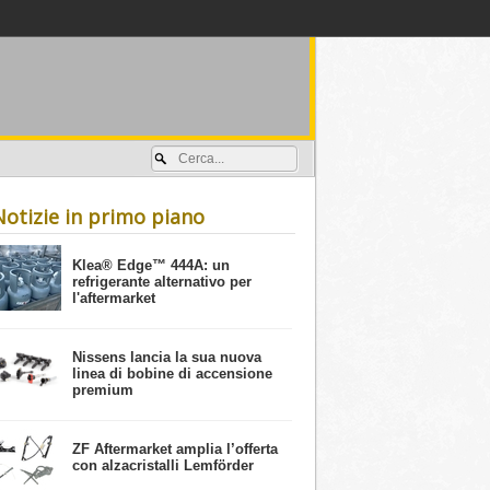
Accedi / registrati
Notizie in primo piano
​Klea® Edge™ 444A: un
refrigerante alternativo per
l'aftermarket
Nissens lancia la sua nuova
linea di bobine di accensione
premium
ZF Aftermarket amplia l’offerta
con alzacristalli Lemförder