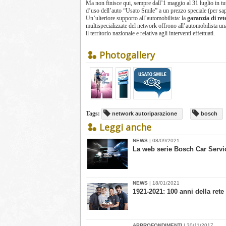
Ma non finisce qui, sempre dall’1 maggio al 31 luglio in tutta
d’uso dell’auto “Usato Smile” a un prezzo speciale (per s
Un’ulteriore supporto all’automobilista: la
garanzia di ret
multispecializzate del network offrono all’automobilista u
il territorio nazionale e relativa agli interventi effettuati.
Photogallery
Tags:
network autoriparazione
bosch
Leggi anche
NEWS
| 08/09/2021
​La web serie Bosch Car Servi
NEWS
| 18/01/2021
1921-2021: 100 anni della ret
APPROFONDIMENTI
| 30/11/2017