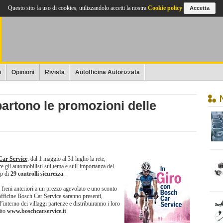
Questo sito fa uso di cookies, utilizzandolo accetti la nostra
Cookie policy
Accetta
i
Opinioni
Rivista
Autofficina Autorizzata
 partono le promozioni delle
Car Service
: dal 1 maggio al 31 luglio la rete,
are gli automobilisti sul tema e sull’importanza del
up di
29 controlli sicurezza
.
 freni anteriori a un prezzo agevolato e uno sconto
 officine Bosch Car Service saranno presenti,
’interno dei villaggi partenze e distribuiranno i loro
ito
www.boschcarservice.it
.