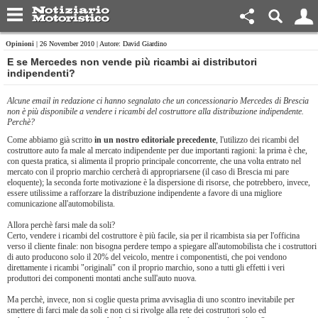
Opinioni
| 26 November 2010 | Autore: David Giardino
E se Mercedes non vende più ricambi ai distributori
indipendenti?
Alcune email in redazione ci hanno segnalato che un concessionario Mercedes di Brescia
non è più disponibile a vendere i ricambi del costruttore alla distribuzione indipendente.
Perchè?
Come abbiamo già scritto
in un nostro editoriale precedente
, l'utilizzo dei ricambi del
costruttore auto fa male al mercato indipendente per due importanti ragioni: la prima è che,
con questa pratica, si alimenta il proprio principale concorrente, che una volta entrato nel
mercato con il proprio marchio cercherà di appropriarsene (il caso di Brescia mi pare
eloquente); la seconda forte motivazione è la dispersione di risorse, che potrebbero, invece,
essere utilissime a rafforzare la distribuzione indipendente a favore di una migliore
comunicazione all'automobilista.
Allora perchè farsi male da soli?
Certo, vendere i ricambi del costruttore è più facile, sia per il ricambista sia per l'officina
verso il cliente finale: non bisogna perdere tempo a spiegare all'automobilista che i costruttori
di auto producono solo il 20% del veicolo, mentre i componentisti, che poi vendono
direttamente i ricambi "originali" con il proprio marchio, sono a tutti gli effetti i veri
produttori dei componenti montati anche sull'auto nuova.
Ma perchè, invece, non si coglie questa prima avvisaglia di uno scontro inevitabile per
smettere di farci male da soli e non ci si rivolge alla rete dei costruttori solo ed