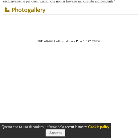
esclusivamente per quei ricambi che non si trovano nel circuito indipendente?
Photogallery
2011-2026© Collins Editore - P.Iva 13142370157
Questo sito fa uso di cookies, utilizzandolo accetti la nostra
Cookie policy
Accetta