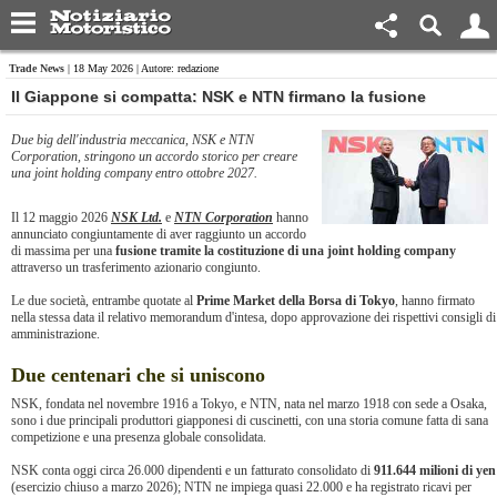
Trade News
| 18 May 2026 | Autore: redazione
​Il Giappone si compatta: NSK e NTN firmano la fusione
Due big dell'industria meccanica, NSK e NTN
Corporation, stringono un accordo storico per creare
una joint holding company entro ottobre 2027.
Il 12 maggio 2026
NSK Ltd.
e
NTN Corporation
hanno
annunciato congiuntamente di aver raggiunto un accordo
di massima per una
fusione tramite la costituzione di una joint holding company
attraverso un trasferimento azionario congiunto.
Le due società, entrambe quotate al
Prime Market della Borsa di Tokyo
, hanno firmato
nella stessa data il relativo memorandum d'intesa, dopo approvazione dei rispettivi consigli di
amministrazione.
Due centenari che si uniscono
NSK, fondata nel novembre 1916 a Tokyo, e NTN, nata nel marzo 1918 con sede a Osaka,
sono i due principali produttori giapponesi di cuscinetti, con una storia comune fatta di sana
competizione e una presenza globale consolidata.
NSK conta oggi circa 26.000 dipendenti e un fatturato consolidato di
911.644 milioni di yen
(esercizio chiuso a marzo 2026); NTN ne impiega quasi 22.000 e ha registrato ricavi per