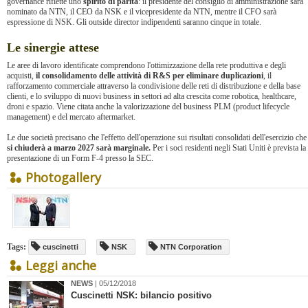
governance riflette uno
spirito di parità
: il presidente del consiglio di amministrazione sarà
nominato da NTN, il CEO da NSK e il vicepresidente da NTN, mentre il CFO sarà
espressione di NSK. Gli outside director indipendenti saranno cinque in totale.
Le sinergie attese
Le aree di lavoro identificate comprendono l'ottimizzazione della rete produttiva e degli
acquisti,
il consolidamento delle attività di R&S per eliminare duplicazioni
, il
rafforzamento commerciale attraverso la condivisione delle reti di distribuzione e della base
clienti, e lo sviluppo di nuovi business in settori ad alta crescita come robotica, healthcare,
droni e spazio. Viene citata anche la valorizzazione del business PLM (product lifecycle
management) e del mercato aftermarket.
Le due società precisano che l'effetto dell'operazione sui risultati consolidati dell'esercizio che
si chiuderà a marzo 2027 sarà marginale.
Per i soci residenti negli Stati Uniti è prevista la
presentazione di un Form F-4 presso la SEC.
Photogallery
Tags:
cuscinetti
NSK
NTN Corporation
Leggi anche
NEWS
| 05/12/2018
Cuscinetti NSK: bilancio positivo