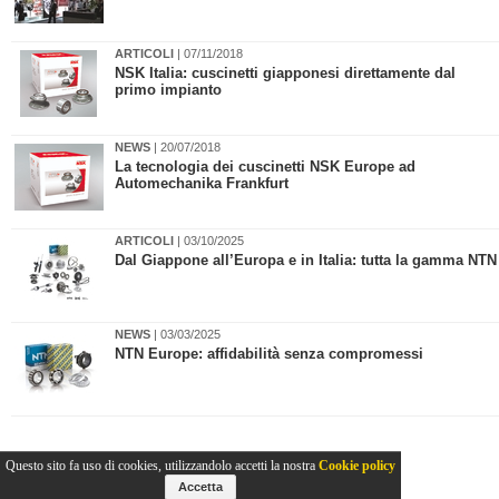
ARTICOLI
| 07/11/2018
​NSK Italia: cuscinetti giapponesi direttamente dal
primo impianto
NEWS
| 20/07/2018
​La tecnologia dei cuscinetti NSK Europe ad
Automechanika Frankfurt
ARTICOLI
| 03/10/2025
Dal Giappone all’Europa e in Italia: tutta la gamma NTN
NEWS
| 03/03/2025
​NTN Europe: affidabilità senza compromessi
Questo sito fa uso di cookies, utilizzandolo accetti la nostra
Cookie policy
Accetta
2011-2026© Collins Editore - P.Iva 13142370157