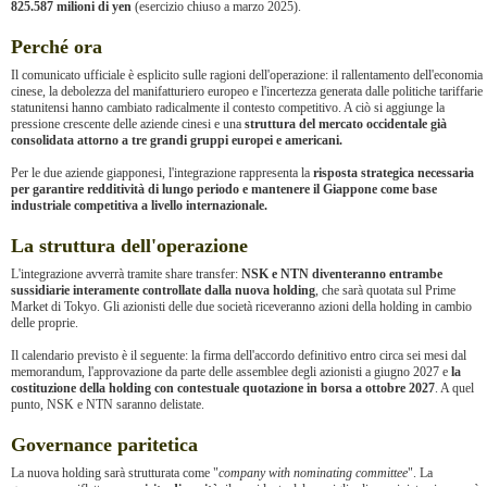
825.587 milioni di yen
(esercizio chiuso a marzo 2025).
Perché ora
Il comunicato ufficiale è esplicito sulle ragioni dell'operazione: il rallentamento dell'economia
cinese, la debolezza del manifatturiero europeo e l'incertezza generata dalle politiche tariffarie
statunitensi hanno cambiato radicalmente il contesto competitivo. A ciò si aggiunge la
pressione crescente delle aziende cinesi e una
struttura del mercato occidentale già
consolidata attorno a tre grandi gruppi europei e americani.
Per le due aziende giapponesi, l'integrazione rappresenta la
risposta strategica necessaria
per garantire redditività di lungo periodo e mantenere il Giappone come base
industriale competitiva a livello internazionale.
La struttura dell'operazione
L'integrazione avverrà tramite share transfer:
NSK e NTN diventeranno entrambe
sussidiarie interamente controllate dalla nuova holding
, che sarà quotata sul Prime
Market di Tokyo. Gli azionisti delle due società riceveranno azioni della holding in cambio
delle proprie.
Il calendario previsto è il seguente: la firma dell'accordo definitivo entro circa sei mesi dal
memorandum, l'approvazione da parte delle assemblee degli azionisti a giugno 2027 e
la
costituzione della holding con contestuale quotazione in borsa a ottobre 2027
. A quel
punto, NSK e NTN saranno delistate.
Governance paritetica
La nuova holding sarà strutturata come "
company with nominating committee
". La