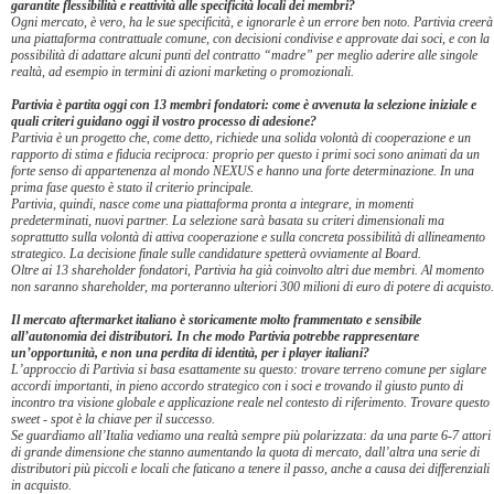
garantite flessibilità e reattività alle specificità locali dei membri?
Ogni mercato, è vero, ha le sue specificità, e ignorarle è un errore ben noto. Partivia creerà
una piattaforma contrattuale comune, con decisioni condivise e approvate dai soci, e con la
possibilità di adattare alcuni punti del contratto “madre” per meglio aderire alle singole
realtà, ad esempio in termini di azioni marketing o promozionali.
Partivia è partita oggi con 13 membri fondatori: come è avvenuta la selezione iniziale e
quali criteri guidano oggi il vostro processo di adesione?
Partivia è un progetto che, come detto, richiede una solida volontà di cooperazione e un
rapporto di stima e fiducia reciproca: proprio per questo i primi soci sono animati da un
forte senso di appartenenza al mondo NEXUS e hanno una forte determinazione. In una
prima fase questo è stato il criterio principale.
Partivia, quindi, nasce come una piattaforma pronta a integrare, in momenti
predeterminati, nuovi partner. La selezione sarà basata su criteri dimensionali ma
soprattutto sulla volontà di attiva cooperazione e sulla concreta possibilità di allineamento
strategico. La decisione finale sulle candidature spetterà ovviamente al Board.
Oltre ai 13 shareholder fondatori, Partivia ha già coinvolto altri due membri. Al momento
non saranno shareholder, ma porteranno ulteriori 300 milioni di euro di potere di acquisto.
Il mercato aftermarket italiano è storicamente molto frammentato e sensibile
all’autonomia dei distributori. In che modo Partivia potrebbe rappresentare
un’opportunità, e non una perdita di identità, per i player italiani?
L’approccio di Partivia si basa esattamente su questo: trovare terreno comune per siglare
accordi importanti, in pieno accordo strategico con i soci e trovando il giusto punto di
incontro tra visione globale e applicazione reale nel contesto di riferimento. Trovare questo
sweet - spot è la chiave per il successo.
Se guardiamo all’Italia vediamo una realtà sempre più polarizzata: da una parte 6-7 attori
di grande dimensione che stanno aumentando la quota di mercato, dall’altra una serie di
distributori più piccoli e locali che faticano a tenere il passo, anche a causa dei differenziali
in acquisto.