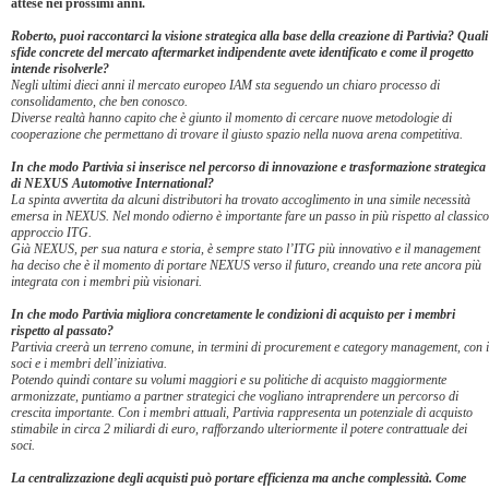
attese nei prossimi anni.
Roberto, puoi raccontarci la visione strategica alla base della creazione di Partivia? Quali
sfide concrete del mercato aftermarket indipendente avete identificato e come il progetto
intende risolverle?
Negli ultimi dieci anni il mercato europeo IAM sta seguendo un chiaro processo di
consolidamento, che ben conosco.
Diverse realtà hanno capito che è giunto il momento di cercare nuove metodologie di
cooperazione che permettano di trovare il giusto spazio nella nuova arena competitiva.
In che modo Partivia si inserisce nel percorso di innovazione e trasformazione strategica
di NEXUS Automotive International?
La spinta avvertita da alcuni distributori ha trovato accoglimento in una simile necessità
emersa in NEXUS. Nel mondo odierno è importante fare un passo in più rispetto al classico
approccio ITG.
Già NEXUS, per sua natura e storia, è sempre stato l’ITG più innovativo e il management
ha deciso che è il momento di portare NEXUS verso il futuro, creando una rete ancora più
integrata con i membri più visionari.
In che modo Partivia migliora concretamente le condizioni di acquisto per i membri
rispetto al passato?
Partivia creerà un terreno comune, in termini di procurement e category management, con i
soci e i membri dell’iniziativa.
Potendo quindi contare su volumi maggiori e su politiche di acquisto maggiormente
armonizzate, puntiamo a partner strategici che vogliano intraprendere un percorso di
crescita importante. Con i membri attuali, Partivia rappresenta un potenziale di acquisto
stimabile in circa 2 miliardi di euro, rafforzando ulteriormente il potere contrattuale dei
soci.
La centralizzazione degli acquisti può portare efficienza ma anche complessità. Come