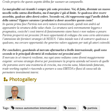
Credo proprio che questo aspetto debba far suonare un campanello.
La marginalità sui ricambi è sempre più sotto pressione. Voi, di fatto, diventate un nuovo
tassello nella catena distributiva, ma il margine è già al limite. Se qualcosa deve essere
assorbito, qualcun altro dovrà cedere. Secondo voi, chi rappresenta oggi l’anello debole
della catena? Oppure saranno i produttori a dover assorbire questo costo?
In questa prima fase Partivia non avrà natura transazionale, quindi non andrà ad
appesantire la struttura della value chain. La struttura sarà estremamente leggera e
pragmatica, cosicché i costi interni di funzionamento siano bassi e non vadano a pesare.
Partivia proporrà nei prossimi 24 mesi opportunità di sviluppo che sono certo attireranno
l’attenzione dei fornitori strategici di NEXUS: l’idea iniziale non è di sottrarre qualcosa a
qualcuno, ma cercare opportunità che generino valore aggiunto per tutti gli attori coinvolti.
Per concludere, guardando al mercato aftermarket a livello internazionale, quali sono
secondo te le principali direttrici di evoluzione nei prossimi anni?
Il mercato in sé rimarrà resiliente, ma ogni anno vediamo come diventi maggiormente
esigente: servono strategie diverse per posizionare la propria azienda nel novero di quelle
che potranno avere una traiettoria di crescita, ma crescita sana, bilanciando fatturato,
trade working capital e riuscendo a portare a casa EBITDA e flussi di cassa tali da
permettere investimenti interni.
Photogallery
Tags:
nexus automotive international
nexus
partivia