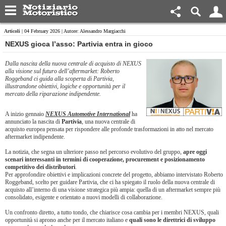
Articoli
| 04 February 2026 | Autore: Alessandro Margiacchi
​NEXUS gioca l’asso: Partivia entra in gioco
Dalla nascita della nuova centrale di acquisto di NEXUS
alla visione sul futuro dell’aftermarket: Roberto
Roggeband ci guida alla scoperta di Partivia,
illustrandone obiettivi, logiche e opportunità per il
mercato della riparazione indipendente.
A inizio gennaio
NEXUS Automotive International
ha
annunciato la nascita di
Partivia
, una nuova centrale di
acquisto europea pensata per rispondere alle profonde trasformazioni in atto nel mercato
aftermarket indipendente.
La notizia, che segna un ulteriore passo nel percorso evolutivo del gruppo,
apre oggi
scenari interessanti in termini di cooperazione, procurement e posizionamento
competitivo dei distributori
.
Per approfondire obiettivi e implicazioni concrete del progetto, abbiamo intervistato Roberto
Roggeband, scelto per guidare Partivia, che ci ha spiegato il ruolo della nuova centrale di
acquisto all’interno di una visione strategica più ampia: quella di un aftermarket sempre più
consolidato, esigente e orientato a nuovi modelli di collaborazione.
Un confronto diretto, a tutto tondo, che chiarisce cosa cambia per i membri NEXUS, quali
opportunità si aprono anche per il mercato italiano e
quali sono le direttrici di sviluppo