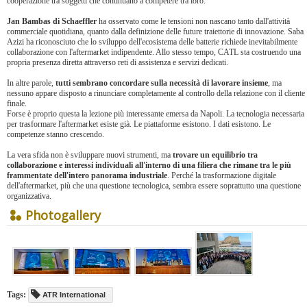
cooperazione tra soggetti che continuano a competere tra loro.
Jan Bambas di Schaeffler
ha osservato come le tensioni non nascano tanto dall'attività
commerciale quotidiana, quanto dalla definizione delle future traiettorie di innovazione. Saba
Azizi ha riconosciuto che lo sviluppo dell'ecosistema delle batterie richiede inevitabilmente
collaborazione con l'aftermarket indipendente. Allo stesso tempo, CATL sta costruendo una
propria presenza diretta attraverso reti di assistenza e servizi dedicati.
In altre parole,
tutti sembrano concordare sulla necessità di lavorare insieme
, ma
nessuno appare disposto a rinunciare completamente al controllo della relazione con il cliente
finale.
Forse è proprio questa la lezione più interessante emersa da Napoli. La tecnologia necessaria
per trasformare l'aftermarket esiste già. Le piattaforme esistono. I dati esistono. Le
competenze stanno crescendo.
La vera sfida non è sviluppare nuovi strumenti, ma
trovare un equilibrio tra
collaborazione e interessi individuali all'interno di una filiera che rimane tra le più
frammentate dell'intero panorama industriale
. Perché la trasformazione digitale
dell'aftermarket, più che una questione tecnologica, sembra essere soprattutto una questione
organizzativa.
Photogallery
Tags:
ATR International