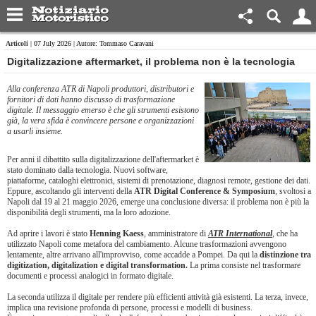
Articoli
| 07 July 2026 | Autore: Tommaso Caravani
Digitalizzazione aftermarket, il problema non è la tecnologia
Alla conferenza ATR di Napoli produttori, distributori e
fornitori di dati hanno discusso di trasformazione
digitale. Il messaggio emerso è che gli strumenti esistono
già, la vera sfida è convincere persone e organizzazioni
a usarli insieme.
Per anni il dibattito sulla digitalizzazione dell'aftermarket è
stato dominato dalla tecnologia. Nuovi software,
piattaforme, cataloghi elettronici, sistemi di prenotazione, diagnosi remote, gestione dei dati.
Eppure, ascoltando gli interventi della
ATR Digital Conference & Symposium
, svoltosi a
Napoli dal 19 al 21 maggio 2026, emerge una conclusione diversa: il problema non è più la
disponibilità degli strumenti, ma la loro adozione.
Ad aprire i lavori è stato
Henning Kaess
, amministratore di
ATR International
, che ha
utilizzato Napoli come metafora del cambiamento. Alcune trasformazioni avvengono
lentamente, altre arrivano all'improvviso, come accadde a Pompei. Da qui la
distinzione tra
digitization, digitalization e digital transformation.
La prima consiste nel trasformare
documenti e processi analogici in formato digitale.
La seconda utilizza il digitale per rendere più efficienti attività già esistenti. La terza, invece,
implica una revisione profonda di persone, processi e modelli di business.