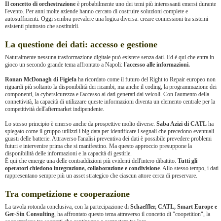
Il concetto di orchestrazione
è probabilmente uno dei temi più interessanti emersi durante
l'evento. Per anni molte aziende hanno cercato di costruire soluzioni complete e
autosufficienti. Oggi sembra prevalere una logica diversa: creare connessioni tra sistemi
esistenti piuttosto che sostituirli.
La questione dei dati: accesso e gestione
Naturalmente nessuna trasformazione digitale può esistere senza dati. Ed è qui che entra in
gioco un secondo grande tema affrontato a Napoli:
l'accesso alle informazioni.
Ronan McDonagh di Figiefa
ha ricordato come il futuro del Right to Repair europeo non
riguardi più soltanto la disponibilità dei ricambi, ma anche il coding, la programmazione dei
componenti, la cybersicurezza e l'accesso ai dati generati dai veicoli. Con l'aumento della
connettività, la capacità di utilizzare queste informazioni diventa un elemento centrale per la
competitività dell'aftermarket indipendente.
Lo stesso principio è emerso anche da prospettive molto diverse.
Saba Azizi di CATL
ha
spiegato come il gruppo utilizzi i big data per identificare i segnali che precedono eventuali
guasti delle batterie. Attraverso l'analisi preventiva dei dati è possibile prevedere problemi
futuri e intervenire prima che si manifestino. Ma questo approccio presuppone la
disponibilità delle informazioni e la capacità di gestirle.
È qui che emerge una delle contraddizioni più evidenti dell'intero dibattito.
Tutti gli
operatori chiedono integrazione, collaborazione e condivisione
. Allo stesso tempo, i dati
rappresentano sempre più un asset strategico che ciascun attore cerca di preservare.
Tra competizione e cooperazione
La tavola rotonda conclusiva, con la partecipazione di
Schaeffler, CATL, Smart Europe e
Ger-Sin Consulting
, ha affrontato questo tema attraverso il concetto di "coopetition", la