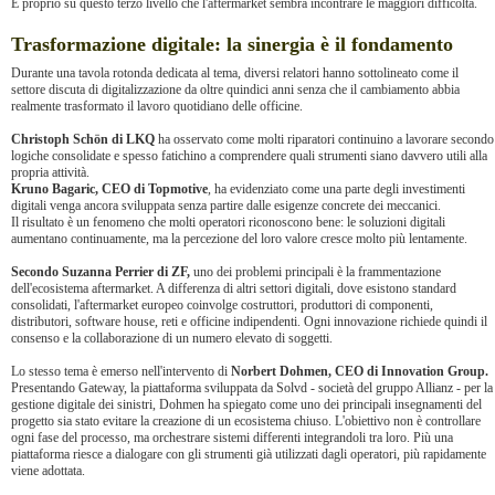
È proprio su questo terzo livello che l'aftermarket sembra incontrare le maggiori difficoltà.
Trasformazione digitale: la sinergia è il fondamento
Durante una tavola rotonda dedicata al tema, diversi relatori hanno sottolineato come il
settore discuta di digitalizzazione da oltre quindici anni senza che il cambiamento abbia
realmente trasformato il lavoro quotidiano delle officine.
Christoph Schön di LKQ
ha osservato come molti riparatori continuino a lavorare secondo
logiche consolidate e spesso fatichino a comprendere quali strumenti siano davvero utili alla
propria attività.
Kruno Bagaric, CEO di Topmotive
, ha evidenziato come una parte degli investimenti
digitali venga ancora sviluppata senza partire dalle esigenze concrete dei meccanici.
Il risultato è un fenomeno che molti operatori riconoscono bene: le soluzioni digitali
aumentano continuamente, ma la percezione del loro valore cresce molto più lentamente.
Secondo Suzanna Perrier di ZF,
uno dei problemi principali è la frammentazione
dell'ecosistema aftermarket. A differenza di altri settori digitali, dove esistono standard
consolidati, l'aftermarket europeo coinvolge costruttori, produttori di componenti,
distributori, software house, reti e officine indipendenti. Ogni innovazione richiede quindi il
consenso e la collaborazione di un numero elevato di soggetti.
Lo stesso tema è emerso nell'intervento di
Norbert Dohmen, CEO di Innovation Group.
Presentando Gateway, la piattaforma sviluppata da Solvd - società del gruppo Allianz - per la
gestione digitale dei sinistri, Dohmen ha spiegato come uno dei principali insegnamenti del
progetto sia stato evitare la creazione di un ecosistema chiuso. L'obiettivo non è controllare
ogni fase del processo, ma orchestrare sistemi differenti integrandoli tra loro. Più una
piattaforma riesce a dialogare con gli strumenti già utilizzati dagli operatori, più rapidamente
viene adottata.