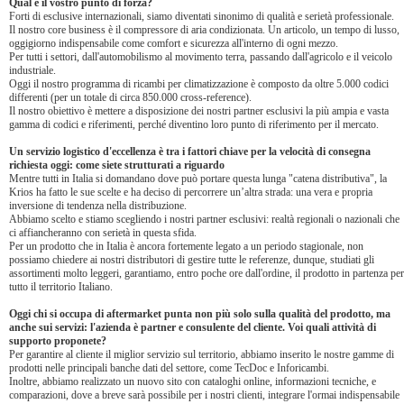
Qual è il vostro punto di forza?
Forti di esclusive internazionali, siamo diventati sinonimo di qualità e serietà professionale.
Il nostro core business è il compressore di aria condizionata. Un articolo, un tempo di lusso,
oggigiorno indispensabile come comfort e sicurezza all'interno di ogni mezzo.
Per tutti i settori, dall'automobilismo al movimento terra, passando dall'agricolo e il veicolo
industriale.
Oggi il nostro programma di ricambi per climatizzazione è composto da oltre 5.000 codici
differenti (per un totale di circa 850.000 cross-reference).
Il nostro obiettivo è mettere a disposizione dei nostri partner esclusivi la più ampia e vasta
gamma di codici e riferimenti, perché diventino loro punto di riferimento per il mercato.
Un servizio logistico d'eccellenza è tra i fattori chiave per la velocità di consegna
richiesta oggi: come siete strutturati a riguardo
Mentre tutti in Italia si domandano dove può portare questa lunga "catena distributiva", la
Krios ha fatto le sue scelte e ha deciso di percorrere un’altra strada: una vera e propria
inversione di tendenza nella distribuzione.
Abbiamo scelto e stiamo scegliendo i nostri partner esclusivi: realtà regionali o nazionali che
ci affiancheranno con serietà in questa sfida.
Per un prodotto che in Italia è ancora fortemente legato a un periodo stagionale, non
possiamo chiedere ai nostri distributori di gestire tutte le referenze, dunque, studiati gli
assortimenti molto leggeri, garantiamo, entro poche ore dall'ordine, il prodotto in partenza per
tutto il territorio Italiano.
Oggi chi si occupa di aftermarket punta non più solo sulla qualità del prodotto, ma
anche sui servizi: l'azienda è partner e consulente del cliente. Voi quali attività di
supporto proponete?
Per garantire al cliente il miglior servizio sul territorio, abbiamo inserito le nostre gamme di
prodotti nelle principali banche dati del settore, come TecDoc e Inforicambi.
Inoltre, abbiamo realizzato un nuovo sito con cataloghi online, informazioni tecniche, e
comparazioni, dove a breve sarà possibile per i nostri clienti, integrare l'ormai indispensabile