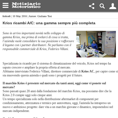
Articoli
| 10 May 2016 | Autore: Giuliano Tosi
Krios ricambi A/C: una gamma sempre più completa
Sono in arrivo importanti novità nello sviluppo di
gamma Krios, ma prima di svelarci di cosa si tratta,
l’azienda vuole consolidare la sua posizione e rafforzare
il legame con i partner distributori. Ne parliamo con il
responsabile commerciale di Krios, Federico Villani.
Specializzata in ricambi per il sistema di climatizzazione del veicolo, Krios nel tempo ha
saputo crescere e ampliare la propria offerta al mercato.
Abbiamo intervistato Federico Villani, direttore commerciale di
Krios AC
, per capire come si
sta muovendo questa azienda e quali sono i progetti per il futuro.
Il marchio Krios è presente sul mercato da tanti anni, oggi come vi ponete sul
mercato?
Sono passati quasi 20 anni dalla fondazione del marchio Krios, ma possiamo dire che la
Krios 2.0 compie oggi solo cinque anni.
Un tempo specializzata solo nella distribuzione aftermarket di componenti per
condizionamento, attrezzatura e termico per autovettura, oggi, l'azienda ha intrapreso un
nuovo e ambizioso progetto: dare vita a un marchio giovane e dinamico, imponendosi nel
mercato indipendente.