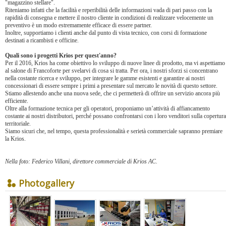
"magazzino stellare".
Riteniamo infatti che la facilità e reperibilità delle informazioni vada di pari passo con la
rapidità di consegna e mettere il nostro cliente in condizioni di realizzare velocemente un
preventivo è un modo estremamente efficace di essere partner.
Inoltre, supportiamo i clienti anche dal punto di vista tecnico, con corsi di formazione
destinati a ricambisti e officine.
Quali sono i progetti Krios per quest'anno?
Per il 2016, Krios ha come obiettivo lo sviluppo di nuove linee di prodotto, ma vi aspettiamo
al salone di Francoforte per svelarvi di cosa si tratta. Per ora, i nostri sforzi si concentrano
nella costante ricerca e sviluppo, per integrare le gamme esistenti e garantire ai nostri
concessionari di essere sempre i primi a presentare sul mercato le novità di questo settore.
Stiamo allestendo anche una nuova sede, che ci permetterà di offrire un servizio ancora più
efficiente.
Oltre alla formazione tecnica per gli operatori, proponiamo un’attività di affiancamento
costante ai nostri distributori, perché possano confrontarsi con i loro venditori sulla copertura
territoriale.
Siamo sicuri che, nel tempo, questa professionalità e serietà commerciale sapranno premiare
la Krios.
Nella foto: Federico Villani, direttore commerciale di Krios AC.
Photogallery