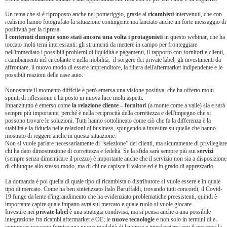
Un tema che si è riproposto anche nel pomeriggio, grazie ai
ricambisti
intervenuti, che con
realismo hanno fotografato la situazione contingente ma lanciato anche un forte messaggio di
positività per la ripresa.
I contenuti dunque sono stati ancora una volta i protagonisti
in questo webinar, che ha
toccato molti temi interessanti: gli strumenti da mettere in campo per fronteggiare
nell'immediato i possibili problemi di liquidità e pagamenti, il rapporto con fornitori e clienti,
i cambiamenti nel circolante e nella mobilità, il sorgere dei private label, gli investimenti da
affrontare, il nuovo modo di essere imprenditore, la filiera dell'aftermarket indipendente e le
possibili reazioni delle case auto.
Nonostante il momento difficile è però emersa una visione positiva, che ha offerto molti
spunti di riflessione e ha posto in nuova luce molti aspetti.
Innanzitutto è emerso come
la relazione cliente – fornitor
i (a monte come a valle) sia e sarà
sempre più importante, perché è nella reciprocità della correttezza e dell'impegno che si
possono trovare le soluzioni. Tutti hanno sottolineato come ciò che fa la differenza è la
stabilità e la fiducia nelle relazioni di business, spingendo a investire su quelle che hanno
mostrato di reggere anche in questa situazione.
Non si vuole parlare necessariamente di “selezione” dei clienti, ma sicuramente di privilegiare
chi ha dato dimostrazione di correttezza e fedeltà. Se la sfida sarà sempre più sui
servizi
(sempre senza dimenticare il prezzo) è importante anche che il servizio non sia a disposizione
di chiunque allo stesso modo, ma di chi ne capisce il valore ed è in grado di apprezzarlo.
La domanda è poi quella di quale tipo di ricambista o distributore si vuole essere e in quale
tipo di mercato. Come ha ben sintetizzato Italo Baruffaldi, trovando tutti concordi, il Covid-
19 funge da lente d'ingrandimento che ha evidenziato problematiche preesistenti, quindi è
importante capire quale impatto avrà sul mercato e quale ruolo si vuole giocare.
Investire nei
private label
è una strategia condivisa, ma si pensa anche a una possibile
integrazione fra ricambi aftermarket e OE; le
nuove tecnologie
e non solo in termini di e-