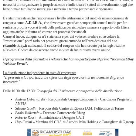
commerce possono fornire una nuova modalità di lavorare e interfacciarsi con il mercato; la
necessità di riorganizzare le proprie aziende e individuare i settori di investimento, oggi che
bene o male tutti hanno merce già a mazzino e tempo per pensare e ripensarsi.
È stata rimarcata anche l'importanza a livello istituzionale del ruolo di un'associazione di
categoria come
A.D.I.R.A.
, che deve essere guardata sempre più come il modo per far
sentire la propria voce ai tavoli della politica per richiedere misure a supporto della filiera
oggi ma anche in futuro ed entrare nei processi decisionali.
Carne al fuoco, dunque, ce n'è stata tanta e per chi volesse rivedere e riascoltare la
“trasmissione” potrà farlo nei prossimi giorni entrando nell'area dedicata del sito
ricambistiday.it
utilizzando il
codice del coupon
che ha ricevuto per la registrazione
all'evento. Codice da conservare anche in vista di futuri nuovi eventi online.
Il programma della giornata e i relatori che hanno partecipato al primo “RicambistiDay
Webinar Event”.
La distribuzione indipendente in stato di emergenza
“Il presente e la ripartenza. Le riflessioni degli operatori, in un momento di grande
incertezza.”
Dalle 10.30 alle 12.30:
Fotografia del 1° trimestre e prospettive della distribuzione
Andrea Debernardis
- Responsabile Gruppi Componenti - Carrozzieri Progettisti,
ANFIA
Silvano Guelfi
– Responsabile Centro di Ricerca IAM, Politecnico di Torino
Paolo Vuillermin
– Direttore Commerciale Rhiag
Roberto Rossi
– Amministratore Delegato CATI
Ugo Carini
– Membro del CDA di Autodis Italia Holding e Consigliere di Ggroup