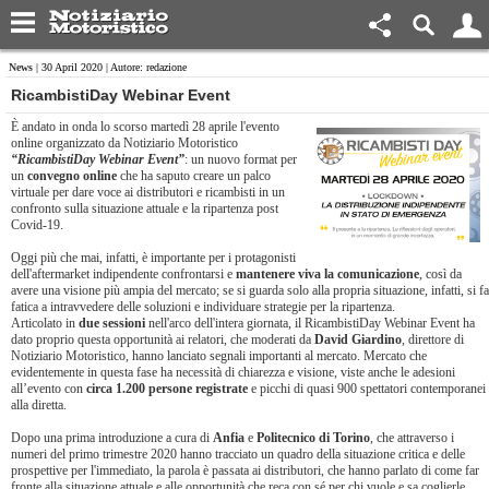
News
| 30 April 2020 | Autore: redazione
RicambistiDay Webinar Event
È andato in onda lo scorso martedì 28 aprile l'evento
online organizzato da Notiziario Motoristico
“RicambistiDay Webinar Event”
: un nuovo format per
un
convegno online
che ha saputo creare un palco
virtuale per dare voce ai distributori e ricambisti in un
confronto sulla situazione attuale e la ripartenza post
Covid-19.
Oggi più che mai, infatti, è importante per i protagonisti
dell'aftermarket indipendente confrontarsi e
mantenere viva la comunicazione
, così da
avere una visione più ampia del mercato; se si guarda solo alla propria situazione, infatti, si fa
fatica a intravvedere delle soluzioni e individuare strategie per la ripartenza.
Articolato in
due sessioni
nell'arco dell'intera giornata, il RicambistiDay Webinar Event ha
dato proprio questa opportunità ai relatori, che moderati da
David Giardino
, direttore di
Notiziario Motoristico, hanno lanciato segnali importanti al mercato. Mercato che
evidentemente in questa fase ha necessità di chiarezza e visione, viste anche le adesioni
all’evento con
circa 1.200 persone registrate
e picchi di quasi 900 spettatori contemporanei
alla diretta.
Dopo una prima introduzione a cura di
Anfia
e
Politecnico di Torino
, che attraverso i
numeri del primo trimestre 2020 hanno tracciato un quadro della situazione critica e delle
prospettive per l'immediato, la parola è passata ai distributori, che hanno parlato di come far
fronte alla situazione attuale e alle opportunità che reca con sé per chi vuole e sa coglierle.