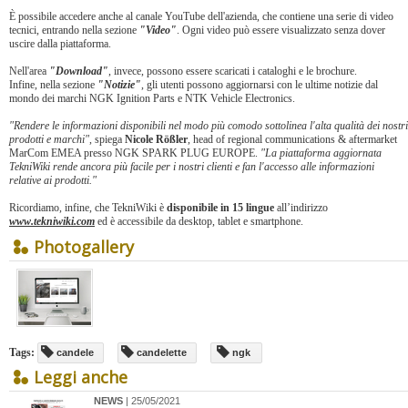
È possibile accedere anche al canale YouTube dell'azienda, che contiene una serie di video
tecnici, entrando nella sezione
"Video"
. Ogni video può essere visualizzato senza dover
uscire dalla piattaforma.
Nell'area
"Download"
, invece, possono essere scaricati i cataloghi e le brochure.
Infine, nella sezione
"Notizie"
, gli utenti possono aggiornarsi con le ultime notizie dal
mondo dei marchi NGK Ignition Parts e NTK Vehicle Electronics.
"Rendere le informazioni disponibili nel modo più comodo sottolinea l'alta qualità dei nostri
prodotti e marchi"
, spiega
Nicole Rößler
, head of regional communications & aftermarket
MarCom EMEA presso NGK SPARK PLUG EUROPE.
"La piattaforma aggiornata
TekniWiki rende ancora più facile per i nostri clienti e fan l'accesso alle informazioni
relative ai prodotti."
Ricordiamo, infine, che TekniWiki è
disponibile in 15 lingue
all’indirizzo
www.tekniwiki.com
ed è accessibile da desktop, tablet e smartphone.
Photogallery
Tags:
candele
candelette
ngk
Leggi anche
NEWS
| 25/05/2021