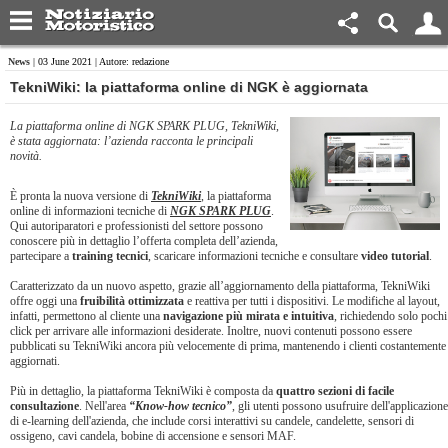
News
| 03 June 2021 | Autore: redazione
​TekniWiki: la piattaforma online di NGK è aggiornata
La piattaforma online di NGK SPARK PLUG, TekniWiki,
è stata aggiornata: l’azienda racconta le principali
novità.
È pronta la nuova versione di
TekniWiki
, la piattaforma
online di informazioni tecniche di
NGK SPARK PLUG
.
Qui autoriparatori e professionisti del settore possono
conoscere più in dettaglio l’offerta completa dell’azienda,
partecipare a
training tecnici
, scaricare informazioni tecniche e consultare
video tutorial
.
Caratterizzato da un nuovo aspetto, grazie all’aggiornamento della piattaforma, TekniWiki
offre oggi una
fruibilità ottimizzata
e reattiva per tutti i dispositivi. Le modifiche al layout,
infatti, permettono al cliente una
navigazione più mirata e intuitiva
, richiedendo solo pochi
click per arrivare alle informazioni desiderate. Inoltre, nuovi contenuti possono essere
pubblicati su TekniWiki ancora più velocemente di prima, mantenendo i clienti costantemente
aggiornati.
Più in dettaglio, la piattaforma TekniWiki è composta da
quattro sezioni di facile
consultazione
. Nell'area
“Know-how tecnico”
, gli utenti possono usufruire dell'applicazione
di e-learning dell'azienda, che include corsi interattivi su candele, candelette, sensori di
ossigeno, cavi candela, bobine di accensione e sensori MAF.